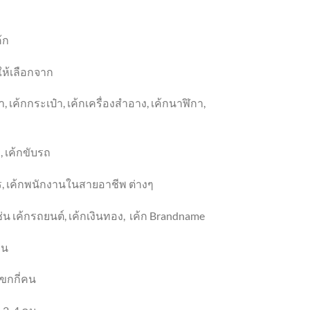
้ก
ให้เลือกจาก
า
, เค้ก
กระเป๋า
, เค้ก
เครื่องสำอาง
,
เค้กนาฬิกา
,
ว
, เค้ก
ขับรถ
ร
, เค้ก
พนักงานในสายอาชีพ ต่างๆ
่น เค้กรถยนต์
, เค้กเงิน
ทอง
,
เค้ก
Brandname
าน
ขกกี่คน