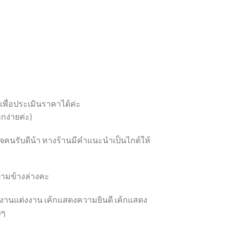
 เพื่อประเมินราคาได้ค่ะ
กง่ายค่ะ)
ูกใจคนรับดีน้า ทางร้านมีคำแนะนำเป็นไกด์ให้
อ ตามข้างล่างคะ
้กงานแต่งงาน เค้กแสดงความยินดี เค้กแสดง
งๆ