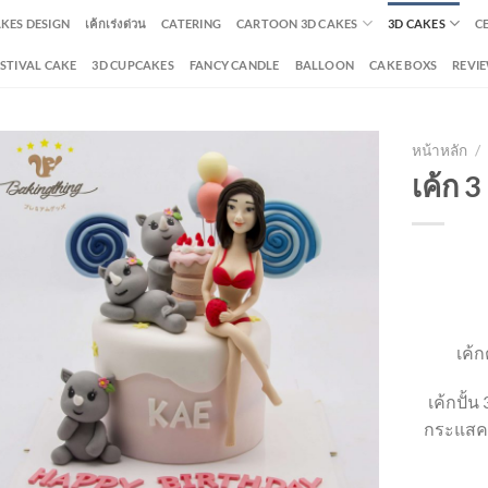
AKES DESIGN
เค้กเร่งด่วน
CATERING
CARTOON 3D CAKES
3D CAKES
C
ESTIVAL CAKE
3D CUPCAKES
FANCY CANDLE
BALLOON
CAKE BOXS
REVI
หน้าหลัก
/
เค้ก 3 
เค้ก
เค้กปั้น
กระแสคว