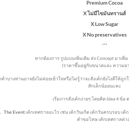
Premium Cocoa
X ไม่มีไขมันทรานส์
X Low Sugar
X No preservatives
***
หากต้องการ รูปแบบเพิ่มเติม ส่ง Concept มาเพิ่ม
(ราคาขึ้นอยู่กับขนาดและ ความยา
กค้าบางท่านอาจยังไม่ค่อยเข้าใจหรือไม่รู้ว่าจะสั่งเค้กยังไงดีให้ถ
สักเล็กน้อยนะคะ
เริ่มการสั่งเค้กง่ายๆ โดยคิด Idea 4 ข้
.
The Event
เค้กเทศกาลอะไร เช่น เค้กวันเกิด เค้กวันครบรอบ เค
คำขอโทษ เค้กเทศกาลต่า