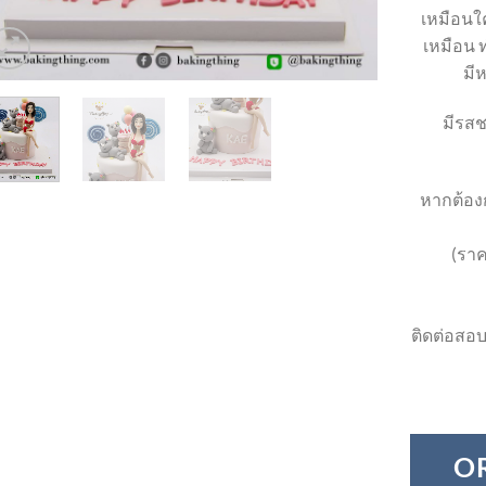
เหมือนใค
เหมือน ท
มี
มีรสช
หากต้องก
(ราค
ติดต่อสอบ
O