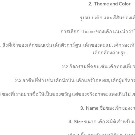
2.
Theme
and Color
รูปแบบเค้ก และ สีสันของเค
การเลือก
Theme
ของเค้ก แนะนำว่า
1
สิ่งที่เจ้าของเค้กชอบ
เช่น เค้กตัวการ์ตูน
,
เค้กของสะสม
, เค้ก
รองเท้
เค้ก
กล้องถ่ายรูป
2.2
กิจกรรมที่ชอบ
เช่น เค้กท่องเที่ย
2.3
อาชีพที่ทำ เช่น เค้กนักบิน
,
เค้กแอร์โฮสเตส
,
เค้กผู้บริหา
4
ของที่เราอยากซื้อให้เป็นของขวัญ แต่ของจริงอาจจะแพงเกินไป เช
3.
Name
ชื่อของเจ้าของง
4.
Size
ขนาด เค้ก 3 มิติ
สำหรับแ