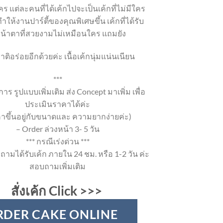
ร แต่ละคนที่ได้เค้กไปจะเป็นเค้กที่ไม่มีใคร
ำให้งานปาร์ตี้ของคุณพิเศษขึ้น เค้กที่ได้รับ
หน้าตาที่สวยงามไม่เหมือนใคร แถมยัง
าติอร่อยอีกด้วยค่ะ เนื้อเค้กนุ่มแน่นเนียน
***
าร รูปแบบเพิ่มเติม ส่ง Concept มาเพิ่ม เพื่อ
ประเมินราคาได้ค่ะ
าขึ้นอยู่กับขนาดและ ความยากง่ายค่ะ)
– Order ล่วงหน้า 3- 5 วัน
*** กรณีเร่งด่วน ***
ถามได้รับเค้ก ภายใน 24 ชม. หรือ 1-2 วัน ค่ะ
สอบถามเพิ่มเติม
สั่งเค้ก Click >>>
RDER CAKE ONLINE