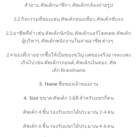
สำอาง
,
คัพเค้กนาฬิกา
, คัพเค้ก
กล้องถ่ายรูป
2.2
กิจกรรมที่ชอบ
เช่น คัพเค้กท่องเที่ยว
, คัพเค้ก
ขับรถ
2.3
อาชีพที่ทำ เช่น คัพเค้กนักบิน
,
คัพเค้กแอร์โฮสเตส
,
คัพเค้ก
ผู้บริหาร
, คัพเค้ก
พนักงานในสายอาชีพ ต่างๆ
2.4
ของที่เราอยากซื้อให้เป็นของขวัญ แต่ของจริงอาจจะแพง
เกินไป เช่น คัพเค้กรถยนต์
, คัพเค้กเงิน
ทอง
,
คัพ
เค้ก
Brandname
3.
Name
ชื่อของเจ้าของงาน
4.
Size
ขนาด คัพเค้ก 3 มิติ
สำหรับแขกกี่คน
คัพเค้ก 4 ชิ้น
รองรับแขกได้ประมาณ 2-4 คน
คัพเค้ก 6 ชิ้น
รองรับแขกได้ประมาณ 4-6 คน