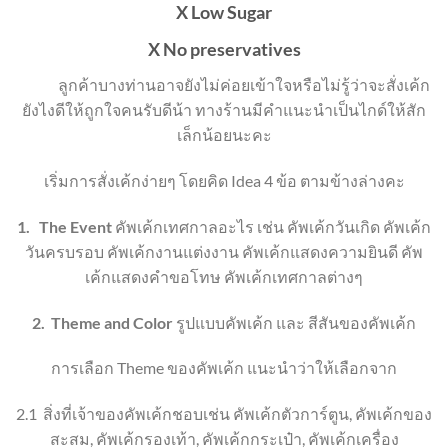
X Low Sugar
X No preservatives
ลูกค้าบางท่านอาจยังไม่ค่อยเข้าใจหรือไม่รู้ว่าจะสั่งเค้ก
ยังไงดีให้ถูกใจคนรับดีน้า ทางร้านมีคำแนะนำเป็นไกด์ให้สัก
เล็กน้อยนะคะ
เริ่มการสั่งเค้กง่ายๆ โดยคิด Idea 4 ข้อ ตามข้างล่างคะ
1.
The Event
คัพ
เค้กเทศกาลอะไร เช่น คัพเค้กวันเกิด คัพเค้ก
วันครบรอบ คัพเค้กงานแต่งงาน คัพเค้กแสดงความยินดี คัพ
เค้กแสดงคำขอโทษ คัพเค้กเทศกาลต่างๆ
2.
Theme
and Color
รูปแบบคัพเค้ก และ สีสันของคัพเค้ก
การเลือก
Theme
ของคัพเค้ก แนะนำว่าให้เลือกจาก
2.1
สิ่งที่เจ้าของคัพเค้กชอบ
เช่น คัพเค้กตัวการ์ตูน
,
คัพเค้กของ
สะสม
, คัพเค้ก
รองเท้า
, คัพเค้ก
กระเป๋า
, คัพเค้ก
เครื่อง