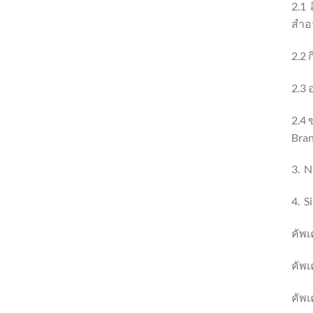
2.1 
สำอา
2.2 
2.3 
2.4 
Bra
3. N
4. S
คัพเ
คัพเ
คัพเ