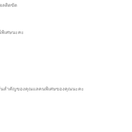
จลติดขัด
ีพิเศษนะคะ
งของวันสำคัญของคุณแลคนพิเศษของคุณนะคะ