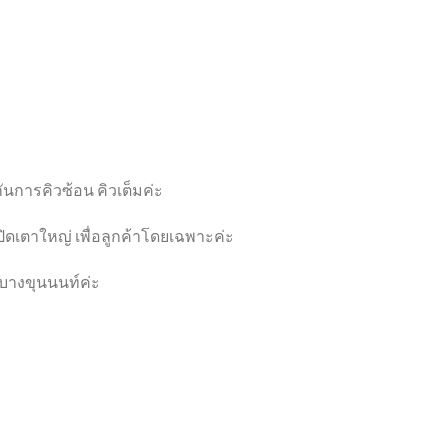
ันการคิวซ้อน คิวเต็มค่ะ
เปิดเตาใหญ่ เพื่อลูกค้าโดยเฉพาะค่ะ
่ บางขุนนนท์ค่ะ