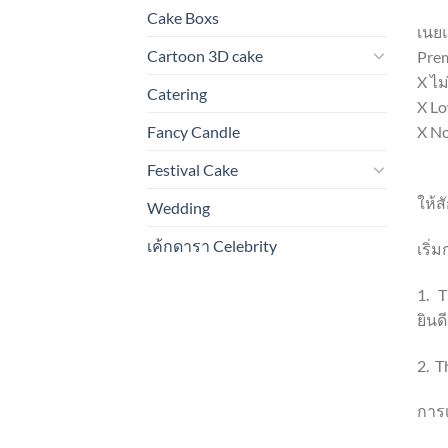
Cake Boxs
เนย
Cartoon 3D cake
Pre
X ไม
Catering
X Lo
Fancy Candle
X No
Festival Cake
ลูกค
ให้ส
Wedding
เค้กดารา Celebrity
เริ่
1. T
ยินด
2. T
การเ