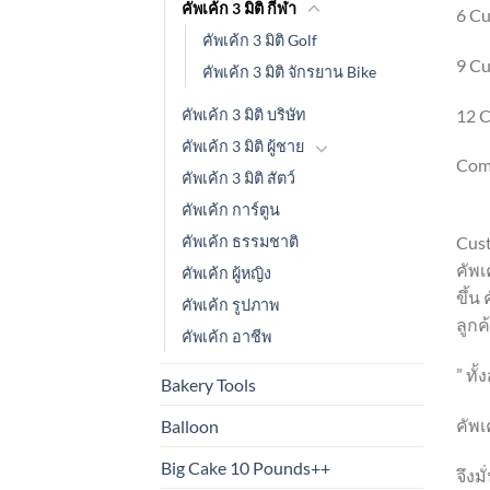
คัพเค้ก 3 มิติ กีฬา
6 C
คัพเค้ก 3 มิติ Golf
9 C
คัพเค้ก 3 มิติ จักรยาน Bike
คัพเค้ก 3 มิติ บริษัท
12 
คัพเค้ก 3 มิติ ผู้ชาย
Comm
คัพเค้ก 3 มิติ สัตว์
คัพเค้ก การ์ตูน
3D C
คัพเค้ก ธรรมชาติ
Cust
คัพเ
คัพเค้ก ผู้หญิง
ขึ้น
คัพเค้ก รูปภาพ
ลูกค
คัพเค้ก อาชีพ
” ทั
Bakery Tools
คัพเ
Balloon
Big Cake 10 Pounds++
จึงม