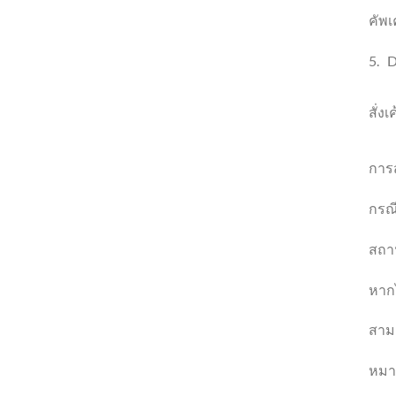
คัพ
5. D
สั่ง
การส
กรณี
สถาน
หากไ
สามา
หมาย