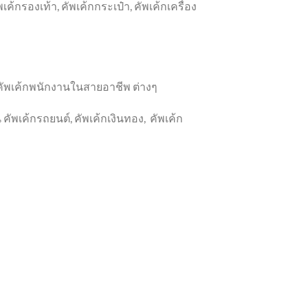
เค้กรองเท้า, คัพเค้กกระเป๋า, คัพเค้กเครื่อง
าร, คัพเค้กพนักงานในสายอาชีพ ต่างๆ
คัพเค้กรถยนต์, คัพเค้กเงินทอง, คัพเค้ก