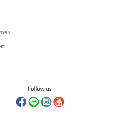
-3994
om
Follow us