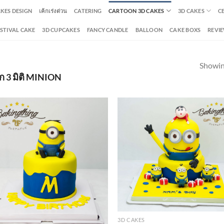
AKES DESIGN
เค้กเร่งด่วน
CATERING
CARTOON 3D CAKES
3D CAKES
C
ESTIVAL CAKE
3D CUPCAKES
FANCY CANDLE
BALLOON
CAKE BOXS
REVI
Showing
้ก 3 มิติ MINION
3D CAKES