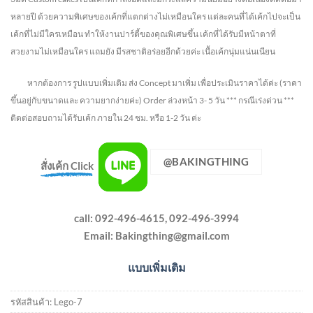
หลายปี ด้วยความพิเศษของเค้กที่แตกต่างไม่
เหมือนใคร แต่ละคนที่ได้เค้กไปจะเป็น
เค้กที่ไม่มีใครเหมือน ทำให้งานปาร์ตี้ของคุณพิเศษขึ้น เค้กที่ได้รับมีหน้าตาที่
สวยงามไม่เหมือนใคร แถมยัง
มีรสชาติอร่อยอีกด้วยค่ะ เนื้อเค้กนุ่มแน่นเนียน
หากต้องการ รูปแบบเพิ่มเติม ส่ง Concept มาเพิ่ม เพื่อประเมินราคาได้ค่ะ
(ราคา
ขึ้นอยู่กับขนาดและ ความยากง่ายค่ะ)
Order ล่วงหน้า 3- 5 วัน
*** กรณีเร่งด่วน ***
ติดต่อสอบถามได้รับเค้ก ภายใน 24 ชม. หรือ 1-2 วัน ค่ะ
@BAKINGTHING
สั่งเค้ก Click
call: 092-496-4615, 092-496-3994
Email:
Bakingthing@gmail.com
แบบเพิ่มเติม
รหัสสินค้า:
Lego-7