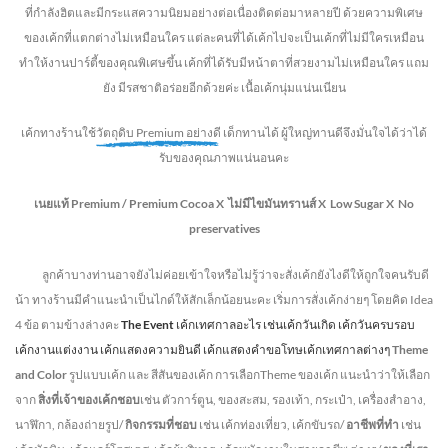
ที่กำลังฮิตและมีกระแสความนิยมอย่างต่อเนื่องติดต่อมาหลายปี ด้วยความพิเศษ
ของเค้กที่แตกต่างไม่
เหมือนใคร แต่ละคนที่ได้เค้กไปจะเป็นเค้กที่ไม่มีใครเหมือน
ทำให้งานปาร์ตี้ของคุณพิเศษขึ้น เค้กที่ได้รับมีหน้าตาที่สวยงามไม่เหมือนใคร แถม
ยัง
มีรสชาติอร่อยอีกด้วยค่ะ เนื้อเค้กนุ่มแน่นเนียน
เค้กทางร้านใช้
วัตถุดิบ Premium อย่างดี
เด็กทานได้ ผู้ใหญ่ทานดี
จึงมั่นใจได้ว่าได้
รับของคุณภาพแน่นอนคะ
เนยแท้ Premium /
Premium Cocoa
X ไม่มีไขมันทรานส์
X Low Sugar
X No
preservatives
ลูกค้าบางท่านอาจยังไม่ค่อยเข้าใจหรือไม่รู้ว่าจะสั่งเค้กยังไงดีให้ถูกใจคนรับดี
น้า ทางร้านมีคำแนะนำเป็นไกด์ให้สักเล็กน้อยนะคะ เริ่มการสั่งเค้กง่ายๆ โดยคิด Idea
4 ข้อ ตามข้างล่างคะ
The Event
เค้กเทศกาลอะไร เช่นเค้กวันเกิด เค้กวันครบรอบ
เค้กงานแต่งงาน เค้กแสดงความยินดี เค้กแสดงคำขอโทษเค้กเทศกาลต่างๆ
Theme
and Color
รูปแบบเค้ก และ สีสันของเค้ก การเลือกTheme ของเค้ก แนะนำว่าให้เลือก
จาก
สิ่งที่เจ้าของเค้กชอบ
เช่น ตัวการ์ตูน, ของสะสม, รองเท้า, กระเป๋า, เครื่องสำอาง,
นาฬิกา, กล้องถ่ายรูป/
กิจกรรมที่ชอบ
เช่น เค้กท่องเที่ยว, เค้กขับรถ/
อาชีพที่ทำ
เช่น