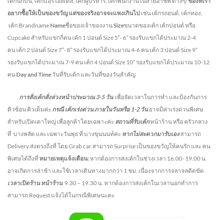
เค้กนักบิน, เค้กแอร์โฮสเตส, เค้กผู้บริหาร, เค้กพนักงานในสายอาชีพ ต่างๆ/
ของที่เรา
อยากซื้อให้เป็นของขวัญ แต่ของจริงอาจจะแพงเกินไป
เช่น เค้กรถยนต์, เค้กทอง,
เค้ก Brandname
Name
ชื่อของเจ้าของงาน
Size
ขนาดของเค้ก เค้กปอนด์ หรือ
Cupcake สำหรับแขกกี่คน
เค้ก 1 ปอนด์ Size 5″- 6” รองรับแขกได้ประมาณ 2-4
คน
เค้ก 2 ปอนด์ Size 7″- 8” รองรับแขกได้ประมาณ 4-6 คน
เค้ก 3 ปอนด์ Size 9”
รองรับแขกได้ประมาณ 7-9 คน เค้ก 4 ปอนด์ Size 10” รองรับแขกได้ประมาณ 10-12
คน
Day and Time
วันที่รับเค้ก และวันที่ของวันสำคัญ
การสั่งเค้กสั่งล่วงหน้าประมาณ
3-5
วัน
เพื่อจัดเวลาในการทำ และป้องกันการ
คิวซ้อน คิวเต็มค่ะ
กรณี เค้กเร่งด่วน
ภายในวันหรือ
1-2
วัน
อาจมีค่าเร่งด่วนพิเศษ
สำหรับเปิดเตาใหญ่ เพื่อลูกค้าโดยเฉพาะค่ะ
สถานที่รับเค้ก
หน้าร้าน หรือ ครัวกลาง
ที่ บางพลัด และ เฉพาะวันพุธ ที่ บางขุนนนท์ค่ะ
หากไม่สะดวกมารับเอง
สามารถ
Delivery ส่งตรงถึงที่ โดย Grab car สามารถ Surprise เป็นของขวัญให้คนรัก และ คน
พิเศษได้ถึงที่
หมายเหตุแจ้งเตือน:
หากต้องการส่งเค้กในช่วงเวลา 16.00- 19.00 น.
อาจเกิดการล่าช้า และใช้เวลาเดินทางมากกว่า 1 ชม. เนื่องจากการจลาจลติดขัด
เวลาเปิดร้าน หน้าร้าน
9.30 – 19.30 น.
หากต้องการส่งเค้กในเวลานอกทำการ
สามารถ Request แจ้งได้ในกรณีพิเศษนะคะ