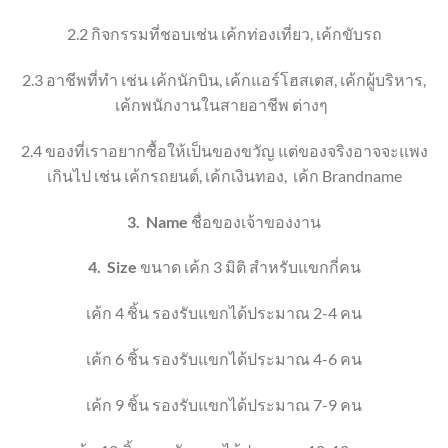
2.2
กิจกรรมที่ชอบ
เช่น เค้กท่องเที่ยว
, เค้ก
ขับรถ
2.3
อาชีพที่ทำ เช่น เค้กนักบิน
,
เค้กแอร์โฮสเตส
,
เค้กผู้บริหาร
,
เค้ก
พนักงานในสายอาชีพ ต่างๆ
2.4
ของที่เราอยากซื้อให้เป็นของขวัญ แต่ของจริงอาจจะแพง
เกินไป เช่น เค้กรถยนต์
, เค้กเงิน
ทอง
,
เค้ก
Brandname
3.
Name
ชื่อของเจ้าของงาน
4.
Size
ขนาด เค้ก 3 มิติ
สำหรับแขกกี่คน
เค้ก 4 ชิ้น
รองรับแขกได้ประมาณ 2-4 คน
เค้ก 6 ชิ้น
รองรับแขกได้ประมาณ 4-6 คน
เค้ก 9 ชิ้น
รองรับแขกได้ประมาณ 7-9 คน