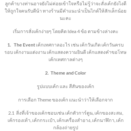
ลูกค้าบางท่านอาจยังไม่ค่อยเข้าใจหรือไม่รู้ว่าจะสั่งเค้กยังไงดี
ให้ถูกใจคนรับดีน้า ทางร้านมีคำแนะนำเป็นไกด์ให้สักเล็กน้อย
นะคะ
เริ่มการสั่งเค้กง่ายๆ โดยคิด Idea 4 ข้อ ตามข้างล่างคะ
1.
The Event
เค้กเทศกาลอะไร เช่น เค้กวันเกิด เค้กวันครบ
รอบ เค้กงานแต่งงาน เค้กแสดงความยินดี เค้กแสดงคำขอโทษ
เค้กเทศกาลต่างๆ
2.
Theme
and Color
รูปแบบเค้ก และ สีสันของเค้ก
การเลือก
Theme
ของเค้ก แนะนำว่าให้เลือกจาก
2.1
สิ่งที่เจ้าของเค้กชอบ
เช่น เค้กตัวการ์ตูน
,
เค้กของสะสม
,
เค้ก
รองเท้า
, เค้ก
กระเป๋า
, เค้ก
เครื่องสำอาง
,
เค้กนาฬิกา
, เค้ก
กล้องถ่ายรูป