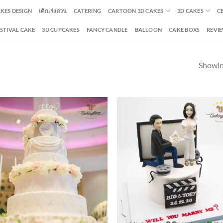
AKES DESIGN
เค้กเร่งด่วน
CATERING
CARTOON 3D CAKES
3D CAKES
C
ESTIVAL CAKE
3D CUPCAKES
FANCY CANDLE
BALLOON
CAKE BOXS
REVI
Showing