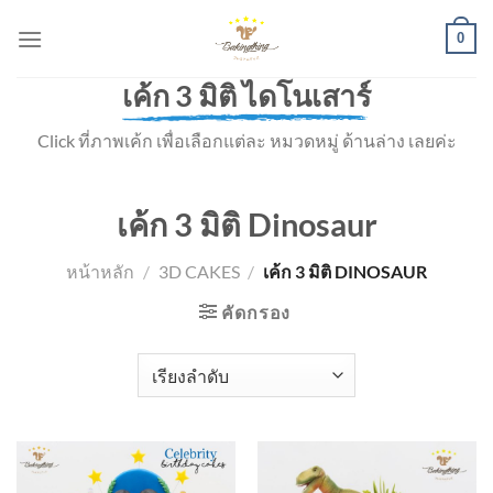
Skip
0
to
content
เค้ก 3 มิติ ไดโนเสาร์
Click ที่ภาพเค้ก เพื่อเลือกแต่ละ หมวดหมู่ ด้านล่าง เลยค่ะ
เค้ก 3 มิติ Dinosaur
หน้าหลัก
/
3D CAKES
/
เค้ก 3 มิติ DINOSAUR
คัดกรอง