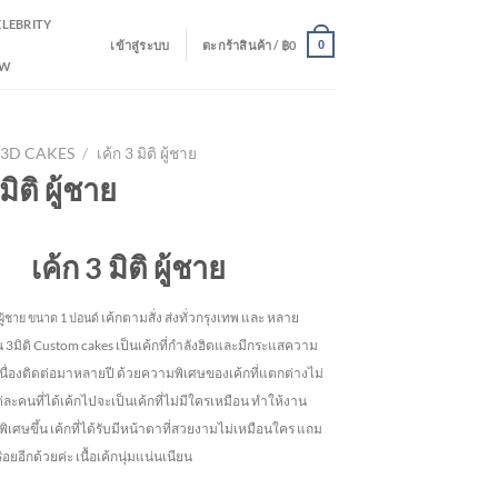
ELEBRITY
เข้าสู่ระบบ
ตะกร้าสินค้า /
฿
0
0
EW
3D CAKES
/
เค้ก 3 มิติ ผู้ชาย
มิติ ผู้ชาย
เค้ก 3 มิติ ผู้ชาย
เค้กตามสั่ง ส่งทั่วกรุงเทพ และ หลาย
ู้ชาย
ขนาด 1 ปอนด์
้น 3มิติ Custom cakes เป็นเค้กที่กำลังฮิตและมีกระแสความ
เนื่องติดต่อมาหลายปี ด้วยความพิเศษของเค้กที่แตกต่างไม่
ละคนที่ได้เค้กไปจะเป็นเค้กที่ไม่มีใครเหมือน ทำให้งาน
พิเศษขึ้น เค้กที่ได้รับมีหน้าตาที่สวยงามไม่เหมือนใคร แถม
อยอีกด้วยค่ะ เนื้อเค้กนุ่มแน่นเนียน