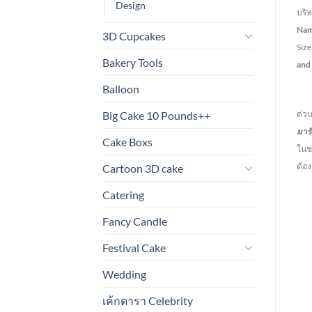
Design
บริ
Na
3D Cupcakes
Siz
Bakery Tools
and
Balloon
การ
Big Cake 10 Pounds++
ด่วน
มาร
Cake Boxs
ในช่
ต้อ
Cartoon 3D cake
Catering
Fancy Candle
Festival Cake
Wedding
เค้กดารา Celebrity