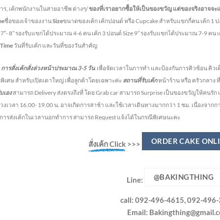
หาร, เค้กพนักงานในสายอาชีพ ต่างๆ/
ของที่เราอยากซื้อให้เป็นของขวัญ แต่ของจริงอาจจะ
me
ชื่อของเจ้าของงาน
Size
ขนาดของเค้ก เค้กปอนด์ หรือ Cupcake สำหรับแขกกี่คน
เค้ก 1 
e 7″- 8” รองรับแขกได้ประมาณ 4-6 คน
เค้ก 3 ปอนด์ Size 9” รองรับแขกได้ประมาณ 7-9 คน 
 Time
วันที่รับเค้ก และวันที่ของวันสำคัญ
สั่งเค้กสั่งล่วงหน้าประมาณ
3-5
วัน
เพื่อจัดเวลาในการทำ และป้องกันการคิวซ้อน คิวเต
พิเศษ สำหรับเปิดเตาใหญ่ เพื่อลูกค้าโดยเฉพาะค่ะ
สถานที่รับเค้ก
หน้าร้าน หรือ ครัวกลาง ท
ับเอง
สามารถ Delivery ส่งตรงถึงที่ โดย Grab car สามารถ Surprise เป็นของขวัญให้คนรัก แ
วงเวลา 16.00- 19.00 น.
อาจเกิดการล่าช้า และใช้เวลาเดินทางมากกว่า 1 ชม. เนื่องจาก
งการส่งเค้กในเวลานอกทำการ สามารถ Request แจ้งได้ในกรณีพิเศษนะคะ
ORDER CAKE ONL
สั่งเค้ก Click
>>>
@BAKINGTHING
Line:
call: 092-496-4615, 092-496
Email:
Bakingthing@gmail.