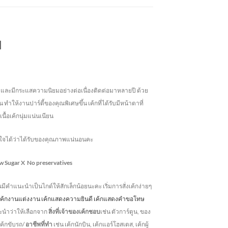
ย
ังฮิตและมีกระแสความนิยมอย่างต่อเนื่องติดต่อมาหลายปี ด้วย
 ทำให้งานปาร์ตี้ของคุณพิเศษขึ้น เค้กที่ได้รับมีหน้าตาที่
เนื้อเค้กนุ่มแน่นเนียน
่นใจได้ว่าได้รับของคุณภาพแน่นอนคะ
w Sugar
X No preservatives
านมีคำแนะนำเป็นไกด์ให้สักเล็กน้อยนะคะ เริ่มการสั่งเค้กง่ายๆ
บ เค้กงานแต่งงาน เค้กแสดงความยินดี เค้กแสดงคำขอโทษ
ะนำว่าให้เลือกจาก
สิ่งที่เจ้าของเค้กชอบ
เช่น ตัวการ์ตูน, ของ
 เค้กขับรถ/
อาชีพที่ทำ
เช่น เค้กนักบิน, เค้กแอร์โฮสเตส, เค้กผู้