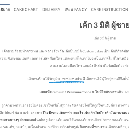
ธิบาย
CAKE CHART
DELIVERY
เทียน FANCY
CARE INSTRUCTION
เค้ก 3 มิติ ผู้ชา
เค้ก 3 มิติ ผู้ชาย
้กตามสั่ง ส่งทั่วกรุงเทพ และ หลายจังหวัด
เค้กปั้น 3มิติ Custom cakes เป็นเค้กที่กำล
ความพิเศษของเค้กที่แตกต่างไม่
เหมือนใคร แต่ละคนที่ได้เค้กไปจะเป็นเค้กที่ไม่มีใครเหมือน
สวยงามไม่เหมือนใคร แถมยัง
มีรสชาติอร่อยอีกด้วยค่ะ 
เค้กทางร้านใช้
วัตถุดิบ Premium อย่างดี
เด็กทานได้ ผู้ใหญ่ทานดี
จึงมั
เนยแท้ Premium /
Premium Cocoa
X ไม่มีไขมันทรานส์
X Lo
ลูกค้าบางท่านอาจยังไม่ค่อยเข้าใจหรือไม่รู้ว่าจะสั่งเค้กยังไงดีให้ถูกใจคนรับดีน้า ทางร้
ิด Idea 4 ข้อ ตามข้างล่างคะ
The Event
เค้กเทศกาลอะไร เช่นเค้กวันเกิด เค้กวันครบรอ
กเทศกาลต่างๆ
Theme and Color
รูปแบบเค้ก และ สีสันของเค้ก การเลือกTheme ของเค้ก แน
, รองเท้า, กระเป๋า, เครื่องสำอาง, นาฬิกา, กล้องถ่ายรูป/
กิจกรรมที่ชอบ
เช่น เค้กท่องเที่ยว,