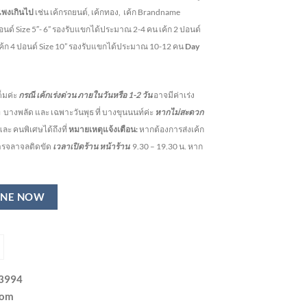
แพงเกินไป
เช่น เค้กรถยนต์, เค้กทอง, เค้ก Brandname
ปอนด์ Size 5″- 6” รองรับแขกได้ประมาณ 2-4 คน
เค้ก 2 ปอนด์
เค้ก 4 ปอนด์ Size 10” รองรับแขกได้ประมาณ 10-12 คน
Day
็มค่ะ
กรณี เค้กเร่งด่วน
ภายในวันหรือ
1-2
วัน
อาจมีค่าเร่ง
ี่ บางพลัด และ เฉพาะวันพุธ ที่ บางขุนนนท์ค่ะ
หากไม่สะดวก
ละ คนพิเศษได้ถึงที่
หมายเหตุแจ้งเตือน:
หากต้องการส่งเค้ก
การจลาจลติดขัด
เวลาเปิดร้าน หน้าร้าน
9.30 – 19.30 น.
หาก
INE NOW
-3994
com