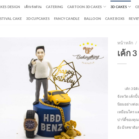
AKES DESIGN
เค้กเร่งด่วน
CATERING
CARTOON 3D CAKES
3D CAKES
C
ESTIVAL CAKE
3D CUPCAKES
FANCY CANDLE
BALLOON
CAKE BOXS
REVI
หน้าหลัก
/
เค้ก 3 
เค้ก 3 มิติ ผ
จังหวัด
เค้กปั
นิยมอย่างต่อ
เหมือนใคร แต่
ปาร์ตี้ของคุณ
ยัง
มีรสชาติอร่