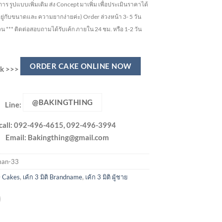
ูปแบบเพิ่มเติม ส่ง Concept มาเพิ่ม เพื่อประเมินราคาได้
อยู่กับขนาดและ ความยากง่ายค่ะ)
Order ล่วงหน้า 3- 5 วัน
วน ***
ติดต่อสอบถามได้รับเค้ก ภายใน 24 ชม. หรือ 1-2 วัน
ORDER CAKE ONLINE NOW
ick >>>
@BAKINGTHING
Line:
call: 092-496-4615, 092-496-3994
Email:
Bakingthing@gmail.com
an-33
 Cakes
,
เค้ก 3 มิติ Brandname
,
เค้ก 3 มิติ ผู้ชาย