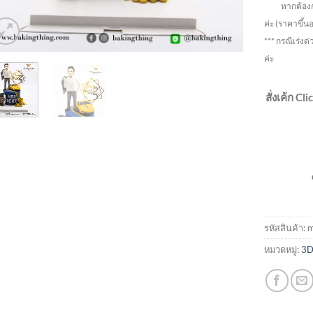
หากต้องการ ร
ค่ะ
(ราคาขึ้น
*** กรณีเร่งด่
ค่ะ
สั่งเค้ก Cl
รหัสสินค้า:
m
หมวดหมู่:
3D