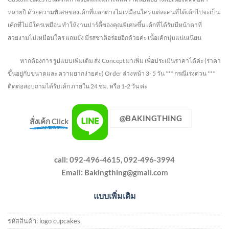
หลายปี ด้วยความพิเศษของเค้กที่แตกต่างไม่
เหมือนใคร แต่ละคนที่ได้เค้กไปจะเป็น
เค้กที่ไม่มีใครเหมือน ทำให้งานปาร์ตี้ของคุณพิเศษขึ้น เค้กที่ได้รับมีหน้าตาที่
สวยงามไม่เหมือนใคร แถมยัง
มีรสชาติอร่อยอีกด้วยค่ะ เนื้อเค้กนุ่มแน่นเนียน
หากต้องการ รูปแบบเพิ่มเติม ส่ง Concept มาเพิ่ม เพื่อประเมินราคาได้ค่ะ
(ราคา
ขึ้นอยู่กับขนาดและ ความยากง่ายค่ะ)
Order ล่วงหน้า 3- 5 วัน
*** กรณีเร่งด่วน ***
ติดต่อสอบถามได้รับเค้ก ภายใน 24 ชม. หรือ 1-2 วัน ค่ะ
@BAKINGTHING
สั่งเค้ก Click
call: 092-496-4615, 092-496-3994
Email:
Bakingthing@gmail.com
แบบเพิ่มเติม
รหัสสินค้า:
logo cupcakes