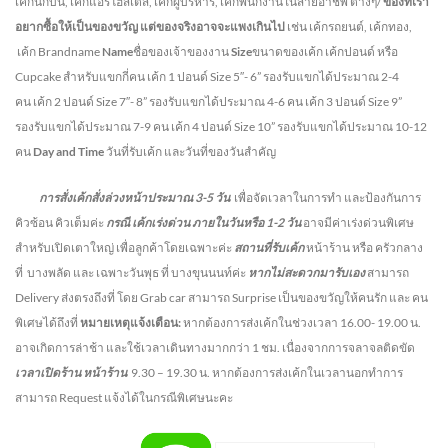
เค้กนักบิน, เค้กแอร์โฮสเตส, เค้กผู้บริหาร, เค้กพนักงานในสายอาชีพ ต่างๆ/
ของที่เรา
อยากซื้อให้เป็นของขวัญ แต่ของจริงอาจจะแพงเกินไป
เช่น เค้กรถยนต์, เค้กทอง,
เค้ก Brandname
Name
ชื่อของเจ้าของงาน
Size
ขนาดของเค้ก เค้กปอนด์ หรือ
Cupcake สำหรับแขกกี่คน
เค้ก 1 ปอนด์ Size 5″- 6” รองรับแขกได้ประมาณ 2-4
คน
เค้ก 2 ปอนด์ Size 7″- 8” รองรับแขกได้ประมาณ 4-6 คน
เค้ก 3 ปอนด์ Size 9”
รองรับแขกได้ประมาณ 7-9 คน เค้ก 4 ปอนด์ Size 10” รองรับแขกได้ประมาณ 10-12
คน
Day and Time
วันที่รับเค้ก และวันที่ของวันสำคัญ
การสั่งเค้กสั่งล่วงหน้าประมาณ
3-5
วัน
เพื่อจัดเวลาในการทำ และป้องกันการ
คิวซ้อน คิวเต็มค่ะ
กรณี เค้กเร่งด่วน
ภายในวันหรือ
1-2
วัน
อาจมีค่าเร่งด่วนพิเศษ
สำหรับเปิดเตาใหญ่ เพื่อลูกค้าโดยเฉพาะค่ะ
สถานที่รับเค้ก
หน้าร้าน หรือ ครัวกลาง
ที่ บางพลัด และ เฉพาะวันพุธ ที่ บางขุนนนท์ค่ะ
หากไม่สะดวกมารับเอง
สามารถ
Delivery ส่งตรงถึงที่ โดย Grab car สามารถ Surprise เป็นของขวัญให้คนรัก และ คน
พิเศษได้ถึงที่
หมายเหตุแจ้งเตือน:
หากต้องการส่งเค้กในช่วงเวลา 16.00- 19.00 น.
อาจเกิดการล่าช้า และใช้เวลาเดินทางมากกว่า 1 ชม. เนื่องจากการจลาจลติดขัด
เวลาเปิดร้าน หน้าร้าน
9.30 – 19.30 น.
หากต้องการส่งเค้กในเวลานอกทำการ
สามารถ Request แจ้งได้ในกรณีพิเศษนะคะ