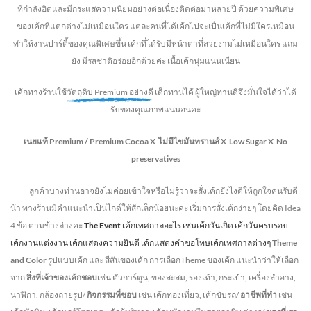
ที่กำลังฮิตและมีกระแสความนิยมอย่างต่อเนื่องติดต่อมาหลายปี ด้วยความพิเศษ
ของเค้กที่แตกต่างไม่
เหมือนใคร แต่ละคนที่ได้เค้กไปจะเป็นเค้กที่ไม่มีใครเหมือน
ทำให้งานปาร์ตี้ของคุณพิเศษขึ้น เค้กที่ได้รับมีหน้าตาที่สวยงามไม่เหมือนใคร แถม
ยัง
มีรสชาติอร่อยอีกด้วยค่ะ เนื้อเค้กนุ่มแน่นเนียน
เค้กทางร้านใช้
วัตถุดิบ Premium อย่างดี
เด็กทานได้ ผู้ใหญ่ทานดี
จึงมั่นใจได้ว่าได้
รับของคุณภาพแน่นอนคะ
เนยแท้ Premium /
Premium Cocoa
X ไม่มีไขมันทรานส์
X Low Sugar
X No
preservatives
ลูกค้าบางท่านอาจยังไม่ค่อยเข้าใจหรือไม่รู้ว่าจะสั่งเค้กยังไงดีให้ถูกใจคนรับดี
น้า ทางร้านมีคำแนะนำเป็นไกด์ให้สักเล็กน้อยนะคะ เริ่มการสั่งเค้กง่ายๆ โดยคิด Idea
4 ข้อ ตามข้างล่างคะ
The Event
เค้กเทศกาลอะไร เช่นเค้กวันเกิด เค้กวันครบรอบ
เค้กงานแต่งงาน เค้กแสดงความยินดี เค้กแสดงคำขอโทษเค้กเทศกาลต่างๆ
Theme
and Color
รูปแบบเค้ก และ สีสันของเค้ก การเลือกTheme ของเค้ก แนะนำว่าให้เลือก
จาก
สิ่งที่เจ้าของเค้กชอบ
เช่น ตัวการ์ตูน, ของสะสม, รองเท้า, กระเป๋า, เครื่องสำอาง,
นาฬิกา, กล้องถ่ายรูป/
กิจกรรมที่ชอบ
เช่น เค้กท่องเที่ยว, เค้กขับรถ/
อาชีพที่ทำ
เช่น