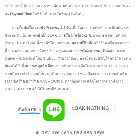
รองรับแขกได้ประมาณ 7-9 คน เค้ก 4 ปอนด์ Size 10” รองรับแขกได้ประมาณ 10-12
คน
Day and Time
วันที่รับเค้ก และวันที่ของวันสำคัญ
การสั่งเค้กสั่งล่วงหน้าประมาณ
3-5
วัน
เพื่อจัดเวลาในการทำ และป้องกันการ
คิวซ้อน คิวเต็มค่ะ
กรณี เค้กเร่งด่วน
ภายในวันหรือ
1-2
วัน
อาจมีค่าเร่งด่วนพิเศษ
สำหรับเปิดเตาใหญ่ เพื่อลูกค้าโดยเฉพาะค่ะ
สถานที่รับเค้ก
หน้าร้าน หรือ ครัวกลาง
ที่ บางพลัด และ เฉพาะวันพุธ ที่ บางขุนนนท์ค่ะ
หากไม่สะดวกมารับเอง
สามารถ
Delivery ส่งตรงถึงที่ โดย Grab car สามารถ Surprise เป็นของขวัญให้คนรัก และ คน
พิเศษได้ถึงที่
หมายเหตุแจ้งเตือน:
หากต้องการส่งเค้กในช่วงเวลา 16.00- 19.00 น.
อาจเกิดการล่าช้า และใช้เวลาเดินทางมากกว่า 1 ชม. เนื่องจากการจลาจลติดขัด
เวลาเปิดร้าน หน้าร้าน
9.30 – 19.30 น.
หากต้องการส่งเค้กในเวลานอกทำการ
สามารถ Request แจ้งได้ในกรณีพิเศษนะคะ
@BAKINGTHING
สั่งเค้ก Click
call: 092-496-4615, 092-496-3994