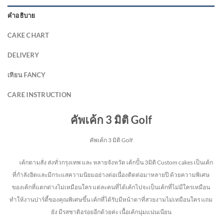
คำอธิบาย
CAKE CHART
DELIVERY
เทียน FANCY
CARE INSTRUCTION
คัพเค้ก 3 มิติ Golf
คัพเค้ก 3 มิติ Golf
เค้กตามสั่ง ส่งทั่วกรุงเทพ และ หลายจังหวัด
เค้กปั้น 3มิติ Custom cakes เป็นเค้ก
ที่กำลังฮิตและมีกระแสความนิยมอย่างต่อเนื่องติดต่อมาหลายปี ด้วยความพิเศษ
ของเค้กที่แตกต่างไม่
เหมือนใคร แต่ละคนที่ได้เค้กไปจะเป็นเค้กที่ไม่มีใครเหมือน
ทำให้งานปาร์ตี้ของคุณพิเศษขึ้น เค้กที่ได้รับมีหน้าตาที่สวยงามไม่เหมือนใคร แถม
ยัง
มีรสชาติอร่อยอีกด้วยค่ะ เนื้อเค้กนุ่มแน่นเนียน