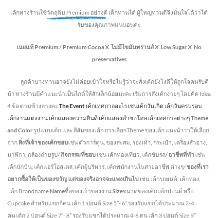
เค้กทางร้านใช้
วัตถุดิบ Premium อย่างดี
เด็กทานได้ ผู้ใหญ่ทานดี
จึงมั่นใจได้ว่าได้
รับของคุณภาพแน่นอนคะ
เนยแท้ Premium /
Premium Cocoa
X ไม่มีไขมันทรานส์
X Low Sugar
X No
preservatives
ลูกค้าบางท่านอาจยังไม่ค่อยเข้าใจหรือไม่รู้ว่าจะสั่งเค้กยังไงดีให้ถูกใจคนรับดี
น้า ทางร้านมีคำแนะนำเป็นไกด์ให้สักเล็กน้อยนะคะ เริ่มการสั่งเค้กง่ายๆ โดยคิด Idea
4 ข้อ ตามข้างล่างคะ
The Event
เค้กเทศกาลอะไร เช่นเค้กวันเกิด เค้กวันครบรอบ
เค้กงานแต่งงาน เค้กแสดงความยินดี เค้กแสดงคำขอโทษเค้กเทศกาลต่างๆ
Theme
and Color
รูปแบบเค้ก และ สีสันของเค้ก การเลือกTheme ของเค้ก แนะนำว่าให้เลือก
จาก
สิ่งที่เจ้าของเค้กชอบ
เช่น ตัวการ์ตูน, ของสะสม, รองเท้า, กระเป๋า, เครื่องสำอาง,
นาฬิกา, กล้องถ่ายรูป/
กิจกรรมที่ชอบ
เช่น เค้กท่องเที่ยว, เค้กขับรถ/
อาชีพที่ทำ
เช่น
เค้กนักบิน, เค้กแอร์โฮสเตส, เค้กผู้บริหาร, เค้กพนักงานในสายอาชีพ ต่างๆ/
ของที่เรา
อยากซื้อให้เป็นของขวัญ แต่ของจริงอาจจะแพงเกินไป
เช่น เค้กรถยนต์, เค้กทอง,
เค้ก Brandname
Name
ชื่อของเจ้าของงาน
Size
ขนาดของเค้ก เค้กปอนด์ หรือ
Cupcake สำหรับแขกกี่คน
เค้ก 1 ปอนด์ Size 5″- 6” รองรับแขกได้ประมาณ 2-4
คน
เค้ก 2 ปอนด์ Size 7″- 8” รองรับแขกได้ประมาณ 4-6 คน
เค้ก 3 ปอนด์ Size 9”