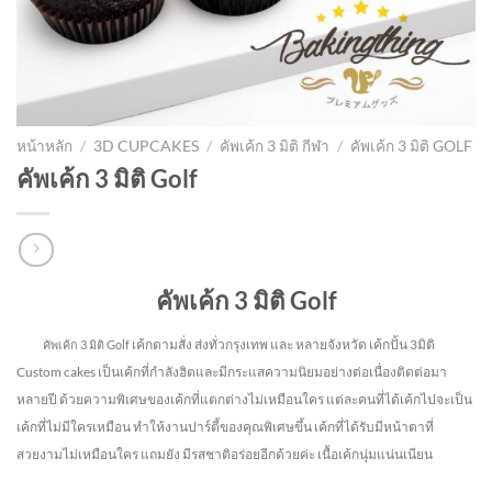
หน้าหลัก
/
3D CUPCAKES
/
คัพเค้ก 3 มิติ กีฬา
/
คัพเค้ก 3 มิติ GOLF
คัพเค้ก 3 มิติ Golf
คัพเค้ก 3 มิติ Golf
เค้กตามสั่ง ส่งทั่วกรุงเทพ และ หลายจังหวัด
เค้กปั้น 3มิติ
คัพเค้ก 3 มิติ Golf
Custom cakes เป็นเค้กที่กำลังฮิตและมีกระแสความนิยมอย่างต่อเนื่องติดต่อมา
หลายปี ด้วยความพิเศษของเค้กที่แตกต่างไม่
เหมือนใคร แต่ละคนที่ได้เค้กไปจะเป็น
เค้กที่ไม่มีใครเหมือน ทำให้งานปาร์ตี้ของคุณพิเศษขึ้น เค้กที่ได้รับมีหน้าตาที่
สวยงามไม่เหมือนใคร แถมยัง
มีรสชาติอร่อยอีกด้วยค่ะ เนื้อเค้กนุ่มแน่นเนียน