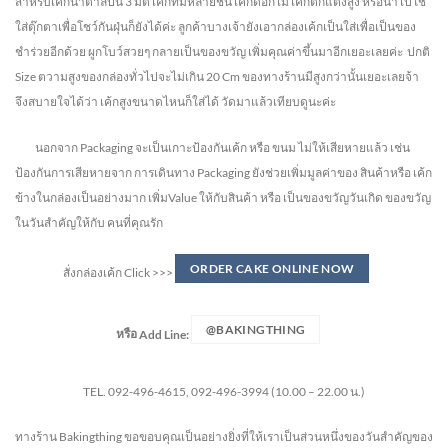
สำหรับเค้กน้ำตาลปั้น 3 มิติ เค้กที่มีหลายชั้น เค้กดอกไม้ เค้กตกแต่งสูง หรือนำไปใช้
ใส่ตุ๊กตาเพื่อโชว์กันฝุ่นก็ยังได้ค่ะ ลูกค้าบางเจ้ายังเอากล่องเค้กเป็นใส่เพื่อเป็นของ
ชำร่วยอีกด้วย ผูกโบว์สวยๆ กลายเป็นของขวัญ เพิ่มคุณค่าขึ้นมาอีกเยอะเลยค่ะ ปกติ
Size ตวามสูงของกล่องทั่วไปจะไม่เกิน 20 Cm ของทางร้านมีสูงกว่านั้นเยอะเลยจ้า
จึงสบายใจได้ว่า เค้กสูงขนาดไหนก็ใส่ได้ วัดมาแล้วเทียบดูนะค่ะ
นอกจาก Packaging จะเป็นเกาะป้องกันเค้ก หรือ ขนม ไม่ให้เสียหายแล้ว เช่น
ป้องกันการเสียหายจาก การเดินทาง Packaging ยังช่วยเพิ่มมูลค่าของ สินค้าหรือ เค้ก
ข้างในกล่องเป็นอย่างมาก เพิ่มValue ให้กับสินค้า หรือ เป็นของขวัญวันเกิด ของขวัญ
ในวันสำคัญให้กับ คนที่คุณรัก
ORDER CAKE ONLINE NOW
สั่งกล่องเค้ก Click >>>
@BAKINGTHING
หรือ
Add Line:
TEL. 092-496-4615, 092-496-3994 (10.00 – 22.00 น.)
ทางร้าน Bakingthing ขอขอบคุณเป็นอย่างยิ่งที่ให้เราเป็นส่วนหนึ่งของวันสำคัญของ