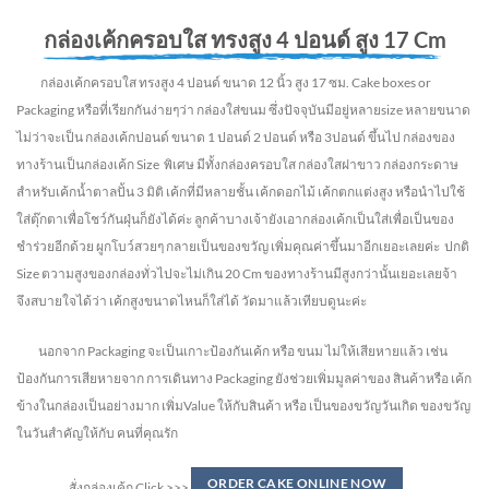
กล่องเค้กครอบใส ทรงสูง 4 ปอนด์ สูง 17 Cm
กล่องเค้กครอบใส ทรงสูง 4 ปอนด์ ขนาด 12 นิ้ว สูง 17 ซม. Cake boxes or
Packaging หรือที่เรียกกันง่ายๆว่า กล่องใส่ขนม ซึ่งปัจจุบันมีอยู่หลายsize หลายขนาด
ไม่ว่าจะเป็น กล่องเค้กปอนด์ ขนาด 1 ปอนด์ 2 ปอนด์ หรือ 3ปอนด์ ขึ้นไป กล่องของ
ทางร้านเป็นกล่องเค้ก Size พิเศษ มีทั้งกล่องครอบใส กล่องใสฝาขาว กล่องกระดาษ
สำหรับเค้กน้ำตาลปั้น 3 มิติ เค้กที่มีหลายชั้น เค้กดอกไม้ เค้กตกแต่งสูง หรือนำไปใช้
ใส่ตุ๊กตาเพื่อโชว์กันฝุ่นก็ยังได้ค่ะ ลูกค้าบางเจ้ายังเอากล่องเค้กเป็นใส่เพื่อเป็นของ
ชำร่วยอีกด้วย ผูกโบว์สวยๆ กลายเป็นของขวัญ เพิ่มคุณค่าขึ้นมาอีกเยอะเลยค่ะ ปกติ
Size ตวามสูงของกล่องทั่วไปจะไม่เกิน 20 Cm ของทางร้านมีสูงกว่านั้นเยอะเลยจ้า
จึงสบายใจได้ว่า เค้กสูงขนาดไหนก็ใส่ได้ วัดมาแล้วเทียบดูนะค่ะ
นอกจาก Packaging จะเป็นเกาะป้องกันเค้ก หรือ ขนม ไม่ให้เสียหายแล้ว เช่น
ป้องกันการเสียหายจาก การเดินทาง Packaging ยังช่วยเพิ่มมูลค่าของ สินค้าหรือ เค้ก
ข้างในกล่องเป็นอย่างมาก เพิ่มValue ให้กับสินค้า หรือ เป็นของขวัญวันเกิด ของขวัญ
ในวันสำคัญให้กับ คนที่คุณรัก
ORDER CAKE ONLINE NOW
สั่งกล่องเค้ก Click >>>