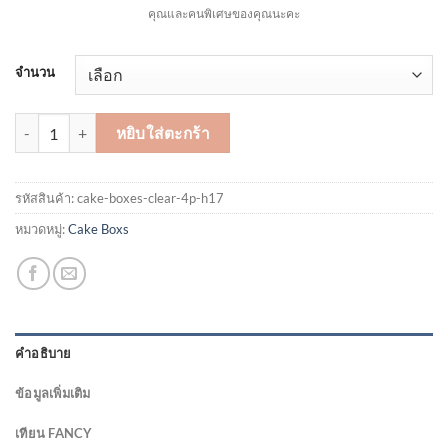
คุณและคนพิเศษของคุณนะคะ
จำนวน
จำนวน กล่องเค้กครอบใส ทรงสูง 4 ปอนด์ สูง 17 Cm ชิ้น
หยิบใส่ตะกร้า
รหัสสินค้า:
cake-boxes-clear-4p-h17
หมวดหมู่:
Cake Boxs
คำอธิบาย
ข้อมูลเพิ่มเติม
เทียน FANCY