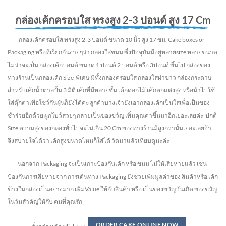
กล่องเค้กครอบใส ทรงสูง 2-3 ปอนด์ สูง 17 Cm
กล่องเค้กครอบใส ทรงสูง 2-3 ปอนด์ ขนาด 10 นิ้ว สูง 17 ซม. Cake boxes or
Packaging หรือที่เรียกกันง่ายๆว่า กล่องใส่ขนม ซึ่งปัจจุบันมีอยู่หลายsize หลายขนาด
ไม่ว่าจะเป็น กล่องเค้กปอนด์ ขนาด 1 ปอนด์ 2 ปอนด์ หรือ 3ปอนด์ ขึ้นไป กล่องของ
ทางร้านเป็นกล่องเค้ก Size พิเศษ มีทั้งกล่องครอบใส กล่องใสฝาขาว กล่องกระดาษ
สำหรับเค้กน้ำตาลปั้น 3 มิติ เค้กที่มีหลายชั้น เค้กดอกไม้ เค้กตกแต่งสูง หรือนำไปใช้
ใส่ตุ๊กตาเพื่อโชว์กันฝุ่นก็ยังได้ค่ะ ลูกค้าบางเจ้ายังเอากล่องเค้กเป็นใส่เพื่อเป็นของ
ชำร่วยอีกด้วย ผูกโบว์สวยๆ กลายเป็นของขวัญ เพิ่มคุณค่าขึ้นมาอีกเยอะเลยค่ะ ปกติ
Size ตวามสูงของกล่องทั่วไปจะไม่เกิน 20 Cm ของทางร้านมีสูงกว่านั้นเยอะเลยจ้า
จึงสบายใจได้ว่า เค้กสูงขนาดไหนก็ใส่ได้ วัดมาแล้วเทียบดูนะค่ะ
นอกจาก Packaging จะเป็นเกาะป้องกันเค้ก หรือ ขนม ไม่ให้เสียหายแล้ว เช่น
ป้องกันการเสียหายจาก การเดินทาง Packaging ยังช่วยเพิ่มมูลค่าของ สินค้าหรือ เค้ก
ข้างในกล่องเป็นอย่างมาก เพิ่มValue ให้กับสินค้า หรือ เป็นของขวัญวันเกิด ของขวัญ
ในวันสำคัญให้กับ คนที่คุณรัก
ORDER CAKE ONLINE NOW