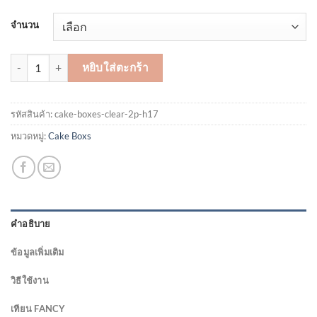
จำนวน
จำนวน กล่องเค้กครอบใส ทรงสูง 2-3 ปอนด์ สูง 17 Cm ชิ้น
หยิบใส่ตะกร้า
รหัสสินค้า:
cake-boxes-clear-2p-h17
หมวดหมู่:
Cake Boxs
คำอธิบาย
ข้อมูลเพิ่มเติม
วิธีใช้งาน
เทียน FANCY