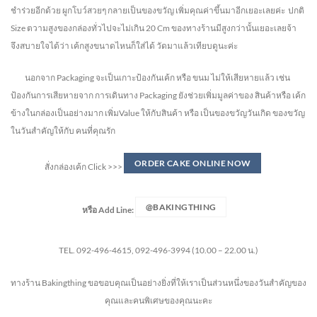
ชำร่วยอีกด้วย ผูกโบว์สวยๆ กลายเป็นของขวัญ เพิ่มคุณค่าขึ้นมาอีกเยอะเลยค่ะ ปกติ
Size ตวามสูงของกล่องทั่วไปจะไม่เกิน 20 Cm ของทางร้านมีสูงกว่านั้นเยอะเลยจ้า
จึงสบายใจได้ว่า เค้กสูงขนาดไหนก็ใส่ได้ วัดมาแล้วเทียบดูนะค่ะ
นอกจาก Packaging จะเป็นเกาะป้องกันเค้ก หรือ ขนม ไม่ให้เสียหายแล้ว เช่น
ป้องกันการเสียหายจาก การเดินทาง Packaging ยังช่วยเพิ่มมูลค่าของ สินค้าหรือ เค้ก
ข้างในกล่องเป็นอย่างมาก เพิ่มValue ให้กับสินค้า หรือ เป็นของขวัญวันเกิด ของขวัญ
ในวันสำคัญให้กับ คนที่คุณรัก
ORDER CAKE ONLINE NOW
สั่งกล่องเค้ก Click >>>
@BAKINGTHING
หรือ
Add Line:
TEL. 092-496-4615, 092-496-3994 (10.00 – 22.00 น.)
ทางร้าน Bakingthing ขอขอบคุณเป็นอย่างยิ่งที่ให้เราเป็นส่วนหนึ่งของวันสำคัญของ
คุณและคนพิเศษของคุณนะคะ