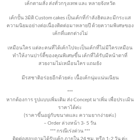
เค้กตามสั่ง ส่งทั่วกรุงเทพ และ หลายจังหวัด
เค้กปั้น 3มิติ Custom cakes เป็นเค้กที่กำลังฮิตและมีกระแส
ความนิยมอย่างต่อเนื่องติดต่อมาหลายปี ด้วยความพิเศษของ
เค้กที่แตกต่างไม่
เหมือนใคร แต่ละคนที่ได้เค้กไปจะเป็นเค้กที่ไม่มีใครเหมือน
ทำให้งานปาร์ตี้ของคุณพิเศษขึ้น เค้กที่ได้รับมีหน้าตาที่
สวยงามไม่เหมือนใคร แถมยัง
มีรสชาติอร่อยอีกด้วยค่ะ เนื้อเค้กนุ่มแน่นเนียน
***
หากต้องการ รูปแบบเพิ่มเติม ส่ง Concept มาเพิ่ม เพื่อประเมิน
ราคาได้ค่ะ
(ราคาขึ้นอยู่กับขนาดและ ความยากง่ายค่ะ)
– Order ล่วงหน้า 3- 5 วัน
*** กรณีเร่งด่วน ***
ติดต่อสอบถามได้รับเค้ก ภายใน 24 ชม. หรือ 1-2 วัน ค่ะ