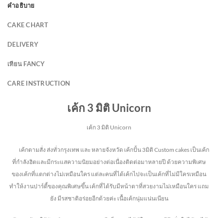
คำอธิบาย
CAKE CHART
DELIVERY
เทียน FANCY
CARE INSTRUCTION
เค้ก 3 มิติ Unicorn
เค้ก 3 มิติ Unicorn
เค้กตามสั่ง ส่งทั่วกรุงเทพ และ หลายจังหวัด
เค้กปั้น 3มิติ Custom cakes เป็นเค้ก
ที่กำลังฮิตและมีกระแสความนิยมอย่างต่อเนื่องติดต่อมาหลายปี ด้วยความพิเศษ
ของเค้กที่แตกต่างไม่
เหมือนใคร แต่ละคนที่ได้เค้กไปจะเป็นเค้กที่ไม่มีใครเหมือน
ทำให้งานปาร์ตี้ของคุณพิเศษขึ้น เค้กที่ได้รับมีหน้าตาที่สวยงามไม่เหมือนใคร แถม
ยัง
มีรสชาติอร่อยอีกด้วยค่ะ เนื้อเค้กนุ่มแน่นเนียน