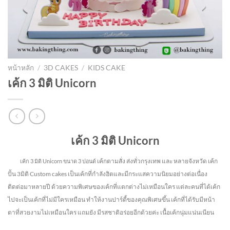
หน้าหลัก
/
3D CAKES
/
KIDS CAKE
เค้ก 3 มิติ Unicorn
เค้ก 3 มิติ Unicorn
เค้กตามสั่ง ส่งทั่วกรุงเทพ และ หลายจังหวัด
เค้ก
เค้ก 3 มิติ Unicorn
ขนาด 3 ปอนด์
ปั้น 3มิติ Custom cakes เป็นเค้กที่กำลังฮิตและมีกระแสความนิยมอย่างต่อเนื่อง
ติดต่อมาหลายปี ด้วยความพิเศษของเค้กที่แตกต่างไม่
เหมือนใคร แต่ละคนที่ได้เค้ก
ไปจะเป็นเค้กที่ไม่มีใครเหมือน ทำให้งานปาร์ตี้ของคุณพิเศษขึ้น เค้กที่ได้รับมีหน้า
ตาที่สวยงามไม่เหมือนใคร แถมยัง
มีรสชาติอร่อยอีกด้วยค่ะ เนื้อเค้กนุ่มแน่นเนียน