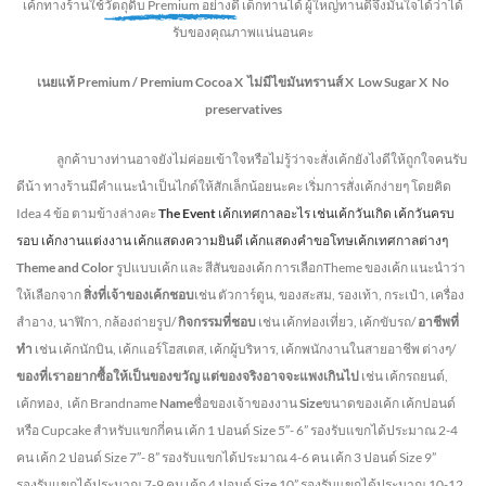
เค้กทางร้านใช้
วัตถุดิบ Premium อย่างดี
เด็กทานได้ ผู้ใหญ่ทานดี
จึงมั่นใจได้ว่าได้
รับของคุณภาพแน่นอนคะ
เนยแท้ Premium /
Premium Cocoa
X ไม่มีไขมันทรานส์
X Low Sugar
X No
preservatives
ลูกค้าบางท่านอาจยังไม่ค่อยเข้าใจหรือไม่รู้ว่าจะสั่งเค้กยังไงดีให้ถูกใจคนรับ
ดีน้า ทางร้านมีคำแนะนำเป็นไกด์ให้สักเล็กน้อยนะคะ เริ่มการสั่งเค้กง่ายๆ โดยคิด
Idea 4 ข้อ ตามข้างล่างคะ
The Event
เค้กเทศกาลอะไร เช่นเค้กวันเกิด เค้กวันครบ
รอบ เค้กงานแต่งงาน เค้กแสดงความยินดี เค้กแสดงคำขอโทษเค้กเทศกาลต่างๆ
Theme and Color
รูปแบบเค้ก และ สีสันของเค้ก การเลือกTheme ของเค้ก แนะนำว่า
ให้เลือกจาก
สิ่งที่เจ้าของเค้กชอบ
เช่น ตัวการ์ตูน, ของสะสม, รองเท้า, กระเป๋า, เครื่อง
สำอาง, นาฬิกา, กล้องถ่ายรูป/
กิจกรรมที่ชอบ
เช่น เค้กท่องเที่ยว, เค้กขับรถ/
อาชีพที่
ทำ
เช่น เค้กนักบิน, เค้กแอร์โฮสเตส, เค้กผู้บริหาร, เค้กพนักงานในสายอาชีพ ต่างๆ/
ของที่เราอยากซื้อให้เป็นของขวัญ แต่ของจริงอาจจะแพงเกินไป
เช่น เค้กรถยนต์,
เค้กทอง, เค้ก Brandname
Name
ชื่อของเจ้าของงาน
Size
ขนาดของเค้ก เค้กปอนด์
หรือ Cupcake สำหรับแขกกี่คน
เค้ก 1 ปอนด์ Size 5″- 6” รองรับแขกได้ประมาณ 2-4
คน
เค้ก 2 ปอนด์ Size 7″- 8” รองรับแขกได้ประมาณ 4-6 คน
เค้ก 3 ปอนด์ Size 9”
รองรับแขกได้ประมาณ 7-9 คน เค้ก 4 ปอนด์ Size 10” รองรับแขกได้ประมาณ 10-12