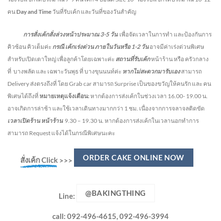
คน
Day and Time
วันที่รับเค้ก และวันที่ของวันสำคัญ
การสั่งเค้กสั่งล่วงหน้าประมาณ
3-5
วัน
เพื่อจัดเวลาในการทำ และป้องกันการ
คิวซ้อน คิวเต็มค่ะ
กรณี เค้กเร่งด่วน
ภายในวันหรือ
1-2
วัน
อาจมีค่าเร่งด่วนพิเศษ
สำหรับเปิดเตาใหญ่ เพื่อลูกค้าโดยเฉพาะค่ะ
สถานที่รับเค้ก
หน้าร้าน หรือ ครัวกลาง
ที่ บางพลัด และ เฉพาะวันพุธ ที่ บางขุนนนท์ค่ะ
หากไม่สะดวกมารับเอง
สามารถ
Delivery ส่งตรงถึงที่ โดย Grab car สามารถ Surprise เป็นของขวัญให้คนรัก และ คน
พิเศษได้ถึงที่
หมายเหตุแจ้งเตือน:
หากต้องการส่งเค้กในช่วงเวลา 16.00- 19.00 น.
อาจเกิดการล่าช้า และใช้เวลาเดินทางมากกว่า 1 ชม. เนื่องจากการจลาจลติดขัด
เวลาเปิดร้าน หน้าร้าน
9.30 – 19.30 น.
หากต้องการส่งเค้กในเวลานอกทำการ
สามารถ Request แจ้งได้ในกรณีพิเศษนะคะ
ORDER CAKE ONLINE NOW
สั่งเค้ก Click
>>>
@BAKINGTHING
Line:
call: 092-496-4615, 092-496-3994