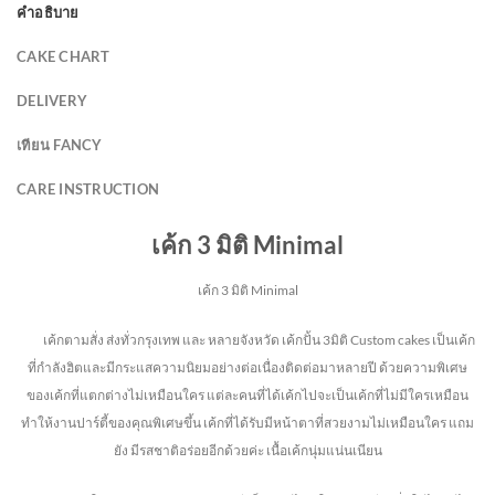
คำอธิบาย
CAKE CHART
DELIVERY
เทียน FANCY
CARE INSTRUCTION
เค้ก 3 มิติ Minimal
เค้ก 3 มิติ Minimal
เค้กตามสั่ง ส่งทั่วกรุงเทพ และ หลายจังหวัด
เค้กปั้น 3มิติ Custom cakes เป็นเค้ก
ที่กำลังฮิตและมีกระแสความนิยมอย่างต่อเนื่องติดต่อมาหลายปี ด้วยความพิเศษ
ของเค้กที่แตกต่างไม่
เหมือนใคร แต่ละคนที่ได้เค้กไปจะเป็นเค้กที่ไม่มีใครเหมือน
ทำให้งานปาร์ตี้ของคุณพิเศษขึ้น เค้กที่ได้รับมีหน้าตาที่สวยงามไม่เหมือนใคร แถม
ยัง
มีรสชาติอร่อยอีกด้วยค่ะ เนื้อเค้กนุ่มแน่นเนียน