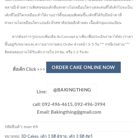
หลายปี ด้วยความพิเศษของเค้กที่แตกต่างไม่
เหมือนใคร แต่ละคนที่ได้เค้กไปจะเป็น
เค้กที่ไม่มีใครเหมือน ทำให้งานปาร์ตี้ของคุณพิเศษขึ้น เค้กที่ได้รับมีหน้าตาที่
สวยงามไม่เหมือนใคร แถมยัง
มีรสชาติอร่อยอีกด้วยค่ะ เนื้อเค้กนุ่มแน่นเนียน
หากต้องการ รูปแบบเพิ่มเติม ส่ง Concept มาเพิ่ม เพื่อประเมินราคาได้ค่ะ
(ราคา
ขึ้นอยู่กับขนาดและ ความยากง่ายค่ะ)
Order ล่วงหน้า 3- 5 วัน
*** กรณีเร่งด่วน ***
ติดต่อสอบถามได้รับเค้ก ภายใน 24 ชม. หรือ 1-2 วัน ค่ะ
ORDER CAKE ONLINE NOW
สั่งเค้ก Click >>>
@BAKINGTHING
Line:
call: 092-496-4615, 092-496-3994
Email:
Bakingthing@gmail.com
รหัสสินค้า:
man-64
หมวดหมู่:
3D Cakes
,
เค้ก 3 มิติ ผู้ชาย
,
เค้ก 3 มิติ สัตว์