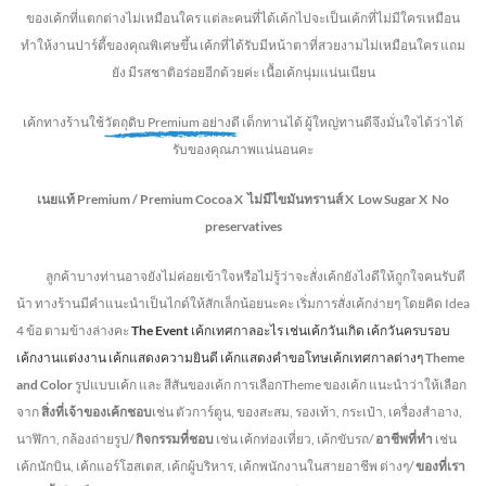
ของเค้กที่แตกต่างไม่
เหมือนใคร แต่ละคนที่ได้เค้กไปจะเป็นเค้กที่ไม่มีใครเหมือน
ทำให้งานปาร์ตี้ของคุณพิเศษขึ้น เค้กที่ได้รับมีหน้าตาที่สวยงามไม่เหมือนใคร แถม
ยัง
มีรสชาติอร่อยอีกด้วยค่ะ เนื้อเค้กนุ่มแน่นเนียน
เค้กทางร้านใช้
วัตถุดิบ Premium อย่างดี
เด็กทานได้ ผู้ใหญ่ทานดี
จึงมั่นใจได้ว่าได้
รับของคุณภาพแน่นอนคะ
เนยแท้ Premium /
Premium Cocoa
X ไม่มีไขมันทรานส์
X Low Sugar
X No
preservatives
ลูกค้าบางท่านอาจยังไม่ค่อยเข้าใจหรือไม่รู้ว่าจะสั่งเค้กยังไงดีให้ถูกใจคนรับดี
น้า ทางร้านมีคำแนะนำเป็นไกด์ให้สักเล็กน้อยนะคะ เริ่มการสั่งเค้กง่ายๆ โดยคิด Idea
4 ข้อ ตามข้างล่างคะ
The Event
เค้กเทศกาลอะไร เช่นเค้กวันเกิด เค้กวันครบรอบ
เค้กงานแต่งงาน เค้กแสดงความยินดี เค้กแสดงคำขอโทษเค้กเทศกาลต่างๆ
Theme
and Color
รูปแบบเค้ก และ สีสันของเค้ก การเลือกTheme ของเค้ก แนะนำว่าให้เลือก
จาก
สิ่งที่เจ้าของเค้กชอบ
เช่น ตัวการ์ตูน, ของสะสม, รองเท้า, กระเป๋า, เครื่องสำอาง,
นาฬิกา, กล้องถ่ายรูป/
กิจกรรมที่ชอบ
เช่น เค้กท่องเที่ยว, เค้กขับรถ/
อาชีพที่ทำ
เช่น
เค้กนักบิน, เค้กแอร์โฮสเตส, เค้กผู้บริหาร, เค้กพนักงานในสายอาชีพ ต่างๆ/
ของที่เรา