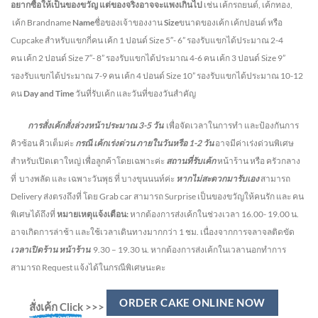
อยากซื้อให้เป็นของขวัญ แต่ของจริงอาจจะแพงเกินไป
เช่น เค้กรถยนต์, เค้กทอง,
เค้ก Brandname
Name
ชื่อของเจ้าของงาน
Size
ขนาดของเค้ก เค้กปอนด์ หรือ
Cupcake สำหรับแขกกี่คน
เค้ก 1 ปอนด์ Size 5″- 6” รองรับแขกได้ประมาณ 2-4
คน
เค้ก 2 ปอนด์ Size 7″- 8” รองรับแขกได้ประมาณ 4-6 คน
เค้ก 3 ปอนด์ Size 9”
รองรับแขกได้ประมาณ 7-9 คน เค้ก 4 ปอนด์ Size 10” รองรับแขกได้ประมาณ 10-12
คน
Day and Time
วันที่รับเค้ก และวันที่ของวันสำคัญ
การสั่งเค้กสั่งล่วงหน้าประมาณ
3-5
วัน
เพื่อจัดเวลาในการทำ และป้องกันการ
คิวซ้อน คิวเต็มค่ะ
กรณี เค้กเร่งด่วน
ภายในวันหรือ
1-2
วัน
อาจมีค่าเร่งด่วนพิเศษ
สำหรับเปิดเตาใหญ่ เพื่อลูกค้าโดยเฉพาะค่ะ
สถานที่รับเค้ก
หน้าร้าน หรือ ครัวกลาง
ที่ บางพลัด และ เฉพาะวันพุธ ที่ บางขุนนนท์ค่ะ
หากไม่สะดวกมารับเอง
สามารถ
Delivery ส่งตรงถึงที่ โดย Grab car สามารถ Surprise เป็นของขวัญให้คนรัก และ คน
พิเศษได้ถึงที่
หมายเหตุแจ้งเตือน:
หากต้องการส่งเค้กในช่วงเวลา 16.00- 19.00 น.
อาจเกิดการล่าช้า และใช้เวลาเดินทางมากกว่า 1 ชม. เนื่องจากการจลาจลติดขัด
เวลาเปิดร้าน หน้าร้าน
9.30 – 19.30 น.
หากต้องการส่งเค้กในเวลานอกทำการ
สามารถ Request แจ้งได้ในกรณีพิเศษนะคะ
ORDER CAKE ONLINE NOW
สั่งเค้ก Click
>>>