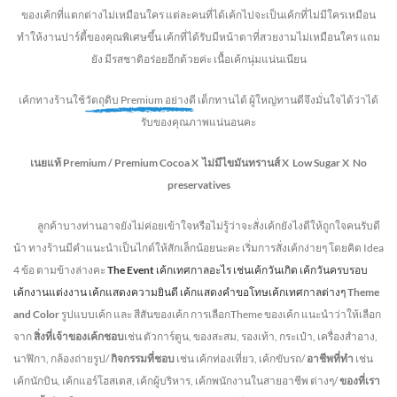
ของเค้กที่แตกต่างไม่
เหมือนใคร แต่ละคนที่ได้เค้กไปจะเป็นเค้กที่ไม่มีใครเหมือน
ทำให้งานปาร์ตี้ของคุณพิเศษขึ้น เค้กที่ได้รับมีหน้าตาที่สวยงามไม่เหมือนใคร แถม
ยัง
มีรสชาติอร่อยอีกด้วยค่ะ เนื้อเค้กนุ่มแน่นเนียน
เค้กทางร้านใช้
วัตถุดิบ Premium อย่างดี
เด็กทานได้ ผู้ใหญ่ทานดี
จึงมั่นใจได้ว่าได้
รับของคุณภาพแน่นอนคะ
เนยแท้ Premium /
Premium Cocoa
X ไม่มีไขมันทรานส์
X Low Sugar
X No
preservatives
ลูกค้าบางท่านอาจยังไม่ค่อยเข้าใจหรือไม่รู้ว่าจะสั่งเค้กยังไงดีให้ถูกใจคนรับดี
น้า ทางร้านมีคำแนะนำเป็นไกด์ให้สักเล็กน้อยนะคะ เริ่มการสั่งเค้กง่ายๆ โดยคิด Idea
4 ข้อ ตามข้างล่างคะ
The Event
เค้กเทศกาลอะไร เช่นเค้กวันเกิด เค้กวันครบรอบ
เค้กงานแต่งงาน เค้กแสดงความยินดี เค้กแสดงคำขอโทษเค้กเทศกาลต่างๆ
Theme
and Color
รูปแบบเค้ก และ สีสันของเค้ก การเลือกTheme ของเค้ก แนะนำว่าให้เลือก
จาก
สิ่งที่เจ้าของเค้กชอบ
เช่น ตัวการ์ตูน, ของสะสม, รองเท้า, กระเป๋า, เครื่องสำอาง,
นาฬิกา, กล้องถ่ายรูป/
กิจกรรมที่ชอบ
เช่น เค้กท่องเที่ยว, เค้กขับรถ/
อาชีพที่ทำ
เช่น
เค้กนักบิน, เค้กแอร์โฮสเตส, เค้กผู้บริหาร, เค้กพนักงานในสายอาชีพ ต่างๆ/
ของที่เรา