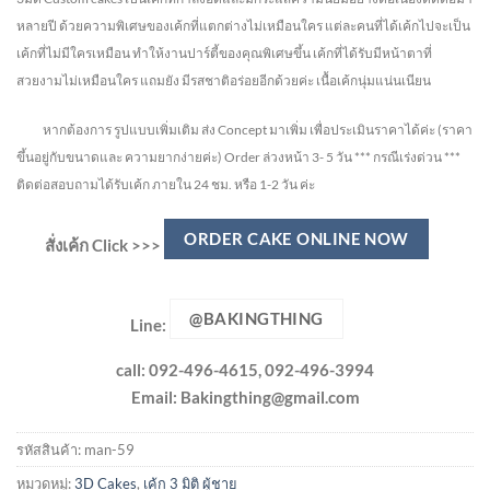
หลายปี ด้วยความพิเศษของเค้กที่แตกต่างไม่
เหมือนใคร แต่ละคนที่ได้เค้กไปจะเป็น
เค้กที่ไม่มีใครเหมือน ทำให้งานปาร์ตี้ของคุณพิเศษขึ้น เค้กที่ได้รับมีหน้าตาที่
สวยงามไม่เหมือนใคร แถมยัง
มีรสชาติอร่อยอีกด้วยค่ะ เนื้อเค้กนุ่มแน่นเนียน
หากต้องการ รูปแบบเพิ่มเติม ส่ง Concept มาเพิ่ม เพื่อประเมินราคาได้ค่ะ
(ราคา
ขึ้นอยู่กับขนาดและ ความยากง่ายค่ะ)
Order ล่วงหน้า 3- 5 วัน
*** กรณีเร่งด่วน ***
ติดต่อสอบถามได้รับเค้ก ภายใน 24 ชม. หรือ 1-2 วัน ค่ะ
ORDER CAKE ONLINE NOW
สั่งเค้ก Click >>>
@BAKINGTHING
Line:
call: 092-496-4615, 092-496-3994
Email:
Bakingthing@gmail.com
รหัสสินค้า:
man-59
หมวดหมู่:
3D Cakes
,
เค้ก 3 มิติ ผู้ชาย