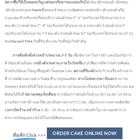
อยากซื้อให้เป็นของขวัญ แต่ของจริงอาจจะแพงเกินไป
เช่น เค้กรถยนต์, เค้กทอง,
เค้ก Brandname
Name
ชื่อของเจ้าของงาน
Size
ขนาดของเค้ก เค้กปอนด์ หรือ
Cupcake สำหรับแขกกี่คน
เค้ก 1 ปอนด์ Size 5″- 6” รองรับแขกได้ประมาณ 2-4
คน
เค้ก 2 ปอนด์ Size 7″- 8” รองรับแขกได้ประมาณ 4-6 คน
เค้ก 3 ปอนด์ Size 9”
รองรับแขกได้ประมาณ 7-9 คน เค้ก 4 ปอนด์ Size 10” รองรับแขกได้ประมาณ 10-12
คน
Day and Time
วันที่รับเค้ก และวันที่ของวันสำคัญ
การสั่งเค้กสั่งล่วงหน้าประมาณ
3-5
วัน
เพื่อจัดเวลาในการทำ และป้องกันการ
คิวซ้อน คิวเต็มค่ะ
กรณี เค้กเร่งด่วน
ภายในวันหรือ
1-2
วัน
อาจมีค่าเร่งด่วนพิเศษ
สำหรับเปิดเตาใหญ่ เพื่อลูกค้าโดยเฉพาะค่ะ
สถานที่รับเค้ก
หน้าร้าน หรือ ครัวกลาง
ที่ บางพลัด และ เฉพาะวันพุธ ที่ บางขุนนนท์ค่ะ
หากไม่สะดวกมารับเอง
สามารถ
Delivery ส่งตรงถึงที่ โดย Grab car สามารถ Surprise เป็นของขวัญให้คนรัก และ คน
พิเศษได้ถึงที่
หมายเหตุแจ้งเตือน:
หากต้องการส่งเค้กในช่วงเวลา 16.00- 19.00 น.
อาจเกิดการล่าช้า และใช้เวลาเดินทางมากกว่า 1 ชม. เนื่องจากการจลาจลติดขัด
เวลาเปิดร้าน หน้าร้าน
9.30 – 19.30 น.
หากต้องการส่งเค้กในเวลานอกทำการ
สามารถ Request แจ้งได้ในกรณีพิเศษนะคะ
ORDER CAKE ONLINE NOW
สั่งเค้ก Click
>>>