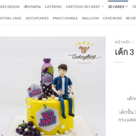
AKES DESIGN
เค้กเร่งด่วน
CATERING
CARTOON 3D CAKES
3D CAKES
C
ESTIVAL CAKE
3D CUPCAKES
FANCY CANDLE
BALLOON
CAKE BOXS
REVI
หน้าหลัก
/
เค้ก 3 
เค้ก
เค้กปั้น
กระแสคว