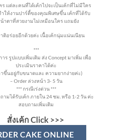
ร แต่ละคนที่ได้เค้กไปจะเป็นเค้กที่ไม่มีใคร
ำให้งานปาร์ตี้ของคุณพิเศษขึ้น เค้กที่ได้รับ
หน้าตาที่สวยงามไม่เหมือนใคร แถมยัง
าติอร่อยอีกด้วยค่ะ เนื้อเค้กนุ่มแน่นเนียน
***
าร รูปแบบเพิ่มเติม ส่ง Concept มาเพิ่ม เพื่อ
ประเมินราคาได้ค่ะ
าขึ้นอยู่กับขนาดและ ความยากง่ายค่ะ)
– Order ล่วงหน้า 3- 5 วัน
*** กรณีเร่งด่วน ***
ถามได้รับเค้ก ภายใน 24 ชม. หรือ 1-2 วัน ค่ะ
สอบถามเพิ่มเติม
สั่งเค้ก Click >>>
RDER CAKE ONLINE