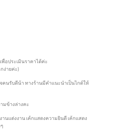
 เพื่อประเมินราคาได้ค่ะ
กง่ายค่ะ)
ูกใจคนรับดีน้า ทางร้านมีคำแนะนำเป็นไกด์ให้
อ ตามข้างล่างคะ
้กงานแต่งงาน เค้กแสดงความยินดี เค้กแสดง
งๆ