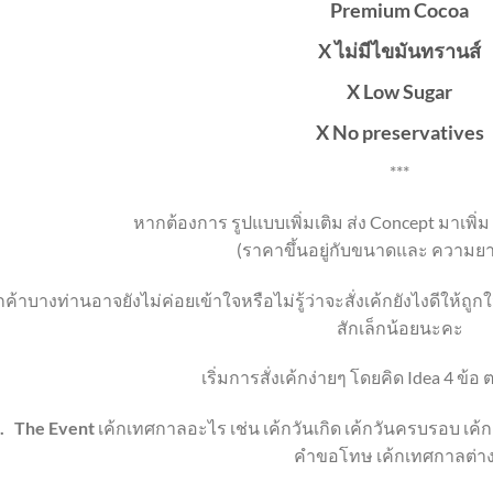
Premium Cocoa
X ไม่มีไขมันทรานส์
X Low Sugar
X No preservatives
***
หากต้องการ รูปแบบเพิ่มเติม ส่ง Concept มาเพิ่ม
(ราคาขึ้นอยู่กับขนาดและ ความยา
กค้าบางท่านอาจยังไม่ค่อยเข้าใจหรือไม่รู้ว่าจะสั่งเค้กยังไงดีให้ถ
สักเล็กน้อยนะคะ
เริ่มการสั่งเค้กง่ายๆ โดยคิด Idea 4 ข้
.
The Event
เค้กเทศกาลอะไร เช่น เค้กวันเกิด เค้กวันครบรอบ เค
คำขอโทษ เค้กเทศกาลต่า