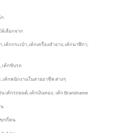
้ก
ให้เลือกจาก
า
, เค้ก
กระเป๋า
, เค้ก
เครื่องสำอาง
,
เค้กนาฬิกา
,
ว
, เค้ก
ขับรถ
ร
, เค้ก
พนักงานในสายอาชีพ ต่างๆ
่น เค้กรถยนต์
, เค้กเงิน
ทอง
,
เค้ก
Brandname
าน
ขกกี่คน