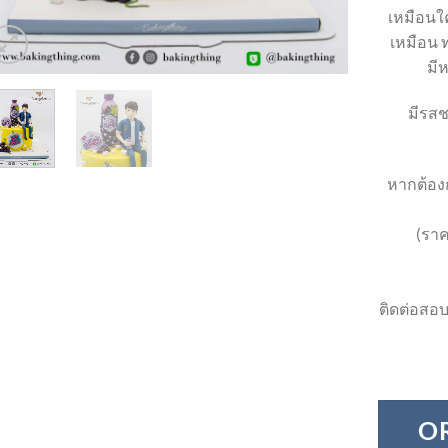
เหมือนใค
เหมือน ท
มี
มีรสช
หากต้องก
(ราค
ติดต่อสอบ
O