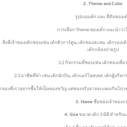
2.
Theme
and Color
รูปแบบเค้ก และ สีสันของเค
การเลือก
Theme
ของเค้ก แนะนำว่า
1
สิ่งที่เจ้าของเค้กชอบ
เช่น เค้กตัวการ์ตูน
,
เค้กของสะสม
, เค้ก
รองเท้
เค้ก
กล้องถ่ายรูป
2.2
กิจกรรมที่ชอบ
เช่น เค้กท่องเที่ย
2.3
อาชีพที่ทำ เช่น เค้กนักบิน
,
เค้กแอร์โฮสเตส
,
เค้กผู้บริหา
4
ของที่เราอยากซื้อให้เป็นของขวัญ แต่ของจริงอาจจะแพงเกินไป เช
3.
Name
ชื่อของเจ้าของง
4.
Size
ขนาด เค้ก 3 มิติ
สำหรับแ