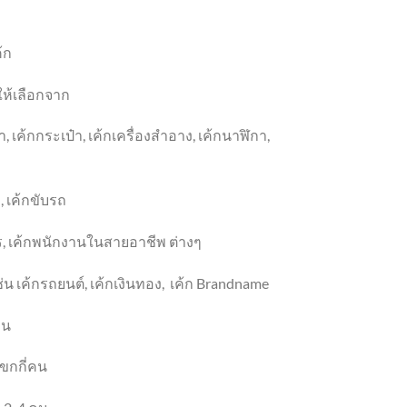
้ก
ให้เลือกจาก
า
, เค้ก
กระเป๋า
, เค้ก
เครื่องสำอาง
,
เค้กนาฬิกา
,
ว
, เค้ก
ขับรถ
ร
, เค้ก
พนักงานในสายอาชีพ ต่างๆ
่น เค้กรถยนต์
, เค้กเงิน
ทอง
,
เค้ก
Brandname
าน
ขกกี่คน