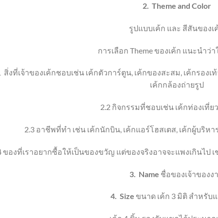
2.
Theme
and Color
รูปแบบเค้ก และ สีสันของเค
การเลือก
Theme
ของเค้ก แนะนำว่า
1
สิ่งที่เจ้าของเค้กชอบ
เช่น เค้กตัวการ์ตูน
,
เค้กของสะสม
, เค้ก
รองเท้
เค้ก
กล้องถ่ายรูป
2.2
กิจกรรมที่ชอบ
เช่น เค้กท่องเที่ย
2.3
อาชีพที่ทำ เช่น เค้กนักบิน
,
เค้กแอร์โฮสเตส
,
เค้กผู้บริหา
4
ของที่เราอยากซื้อให้เป็นของขวัญ แต่ของจริงอาจจะแพงเกินไป เช
3.
Name
ชื่อของเจ้าของง
4.
Size
ขนาด เค้ก 3 มิติ
สำหรับแ