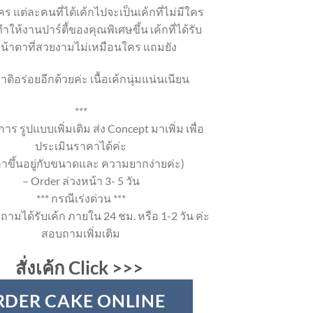
ร แต่ละคนที่ได้เค้กไปจะเป็นเค้กที่ไม่มีใคร
ำให้งานปาร์ตี้ของคุณพิเศษขึ้น เค้กที่ได้รับ
หน้าตาที่สวยงามไม่เหมือนใคร แถมยัง
าติอร่อยอีกด้วยค่ะ เนื้อเค้กนุ่มแน่นเนียน
***
าร รูปแบบเพิ่มเติม ส่ง Concept มาเพิ่ม เพื่อ
ประเมินราคาได้ค่ะ
าขึ้นอยู่กับขนาดและ ความยากง่ายค่ะ)
– Order ล่วงหน้า 3- 5 วัน
*** กรณีเร่งด่วน ***
ถามได้รับเค้ก ภายใน 24 ชม. หรือ 1-2 วัน ค่ะ
สอบถามเพิ่มเติม
สั่งเค้ก Click >>>
RDER CAKE ONLINE