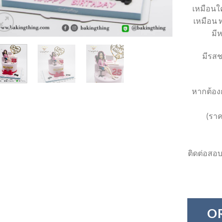
เหมือนใค
เหมือน ท
มี
มีรสช
หากต้องก
(ราค
ติดต่อสอบ
O