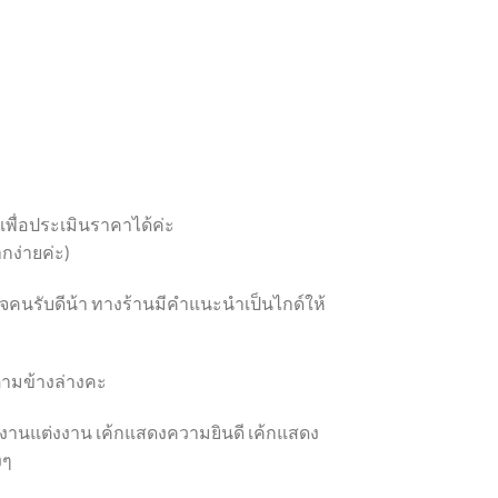
 เพื่อประเมินราคาได้ค่ะ
กง่ายค่ะ)
ูกใจคนรับดีน้า ทางร้านมีคำแนะนำเป็นไกด์ให้
อ ตามข้างล่างคะ
้กงานแต่งงาน เค้กแสดงความยินดี เค้กแสดง
งๆ