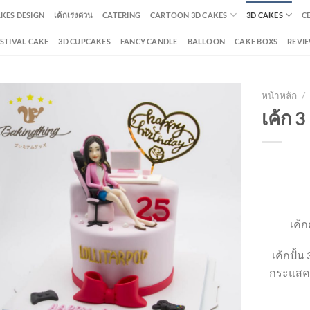
AKES DESIGN
เค้กเร่งด่วน
CATERING
CARTOON 3D CAKES
3D CAKES
C
ESTIVAL CAKE
3D CUPCAKES
FANCY CANDLE
BALLOON
CAKE BOXS
REVI
หน้าหลัก
/
เค้ก 3
เค้ก
เค้กปั้น
กระแสคว