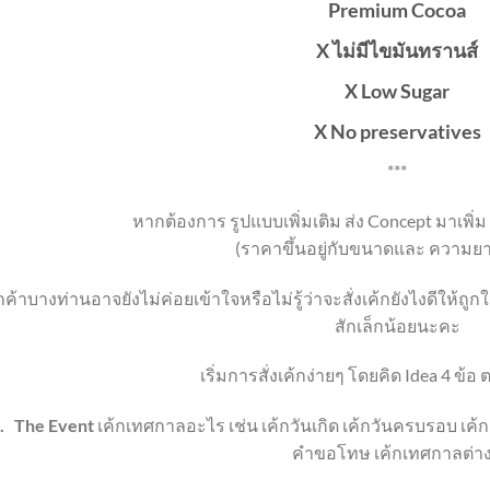
Premium Cocoa
X ไม่มีไขมันทรานส์
X Low Sugar
X No preservatives
***
หากต้องการ รูปแบบเพิ่มเติม ส่ง Concept มาเพิ่ม
(ราคาขึ้นอยู่กับขนาดและ ความยา
กค้าบางท่านอาจยังไม่ค่อยเข้าใจหรือไม่รู้ว่าจะสั่งเค้กยังไงดีให้ถ
สักเล็กน้อยนะคะ
เริ่มการสั่งเค้กง่ายๆ โดยคิด Idea 4 ข้
.
The Event
เค้กเทศกาลอะไร เช่น เค้กวันเกิด เค้กวันครบรอบ เค
คำขอโทษ เค้กเทศกาลต่า