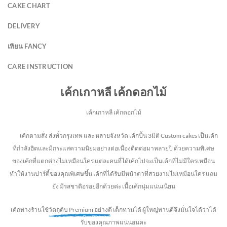
CAKE CHART
DELIVERY
เทียน FANCY
CARE INSTRUCTION
เค้กเกาหลี เค้กดอกไม้
เค้กเกาหลี เค้กดอกไม้
เค้กตามสั่ง ส่งทั่วกรุงเทพ และ หลายจังหวัด
เค้กปั้น 3มิติ Custom cakes เป็นเค้ก
ที่กำลังฮิตและมีกระแสความนิยมอย่างต่อเนื่องติดต่อมาหลายปี ด้วยความพิเศษ
ของเค้กที่แตกต่างไม่
เหมือนใคร แต่ละคนที่ได้เค้กไปจะเป็นเค้กที่ไม่มีใครเหมือน
ทำให้งานปาร์ตี้ของคุณพิเศษขึ้น เค้กที่ได้รับมีหน้าตาที่สวยงามไม่เหมือนใคร แถม
ยัง
มีรสชาติอร่อยอีกด้วยค่ะ เนื้อเค้กนุ่มแน่นเนียน
เค้กทางร้านใช้
วัตถุดิบ Premium อย่างดี
เด็กทานได้ ผู้ใหญ่ทานดี
จึงมั่นใจได้ว่าได้
รับของคุณภาพแน่นอนคะ