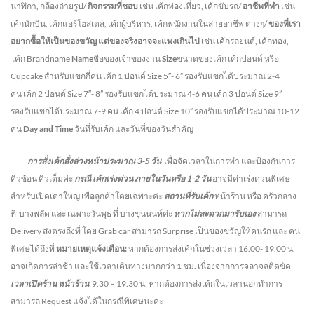
นาฬิกา, กล้องถ่ายรูป/
กิจกรรมที่ชอบ
เช่น เค้กท่องเที่ยว, เค้กขับรถ/
อาชีพที่ทำ
เช่น
เค้กนักบิน, เค้กแอร์โฮสเตส, เค้กผู้บริหาร, เค้กพนักงานในสายอาชีพ ต่างๆ/
ของที่เรา
อยากซื้อให้เป็นของขวัญ แต่ของจริงอาจจะแพงเกินไป
เช่น เค้กรถยนต์, เค้กทอง,
เค้ก Brandname
Name
ชื่อของเจ้าของงาน
Size
ขนาดของเค้ก เค้กปอนด์ หรือ
Cupcake สำหรับแขกกี่คน
เค้ก 1 ปอนด์ Size 5″- 6” รองรับแขกได้ประมาณ 2-4
คน
เค้ก 2 ปอนด์ Size 7″- 8” รองรับแขกได้ประมาณ 4-6 คน
เค้ก 3 ปอนด์ Size 9”
รองรับแขกได้ประมาณ 7-9 คน เค้ก 4 ปอนด์ Size 10” รองรับแขกได้ประมาณ 10-12
คน
Day and Time
วันที่รับเค้ก และวันที่ของวันสำคัญ
การสั่งเค้กสั่งล่วงหน้าประมาณ
3-5
วัน
เพื่อจัดเวลาในการทำ และป้องกันการ
คิวซ้อน คิวเต็มค่ะ
กรณี เค้กเร่งด่วน
ภายในวันหรือ
1-2
วัน
อาจมีค่าเร่งด่วนพิเศษ
สำหรับเปิดเตาใหญ่ เพื่อลูกค้าโดยเฉพาะค่ะ
สถานที่รับเค้ก
หน้าร้าน หรือ ครัวกลาง
ที่ บางพลัด และ เฉพาะวันพุธ ที่ บางขุนนนท์ค่ะ
หากไม่สะดวกมารับเอง
สามารถ
Delivery ส่งตรงถึงที่ โดย Grab car สามารถ Surprise เป็นของขวัญให้คนรัก และ คน
พิเศษได้ถึงที่
หมายเหตุแจ้งเตือน:
หากต้องการส่งเค้กในช่วงเวลา 16.00- 19.00 น.
อาจเกิดการล่าช้า และใช้เวลาเดินทางมากกว่า 1 ชม. เนื่องจากการจลาจลติดขัด
เวลาเปิดร้าน หน้าร้าน
9.30 – 19.30 น.
หากต้องการส่งเค้กในเวลานอกทำการ
สามารถ Request แจ้งได้ในกรณีพิเศษนะคะ