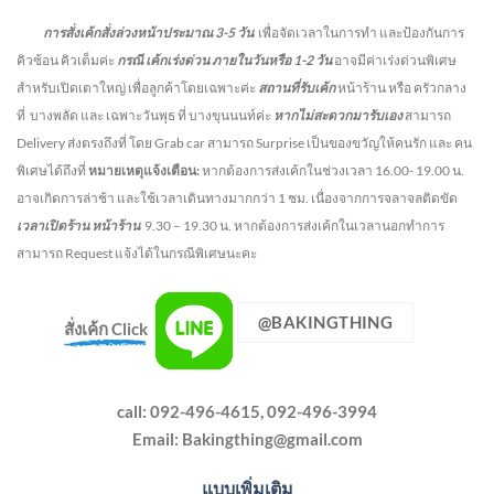
การสั่งเค้กสั่งล่วงหน้าประมาณ
3-5
วัน
เพื่อจัดเวลาในการทำ และป้องกันการ
คิวซ้อน คิวเต็มค่ะ
กรณี เค้กเร่งด่วน
ภายในวันหรือ
1-2
วัน
อาจมีค่าเร่งด่วนพิเศษ
สำหรับเปิดเตาใหญ่ เพื่อลูกค้าโดยเฉพาะค่ะ
สถานที่รับเค้ก
หน้าร้าน หรือ ครัวกลาง
ที่ บางพลัด และ เฉพาะวันพุธ ที่ บางขุนนนท์ค่ะ
หากไม่สะดวกมารับเอง
สามารถ
Delivery ส่งตรงถึงที่ โดย Grab car สามารถ Surprise เป็นของขวัญให้คนรัก และ คน
พิเศษได้ถึงที่
หมายเหตุแจ้งเตือน:
หากต้องการส่งเค้กในช่วงเวลา 16.00- 19.00 น.
อาจเกิดการล่าช้า และใช้เวลาเดินทางมากกว่า 1 ชม. เนื่องจากการจลาจลติดขัด
เวลาเปิดร้าน หน้าร้าน
9.30 – 19.30 น.
หากต้องการส่งเค้กในเวลานอกทำการ
สามารถ Request แจ้งได้ในกรณีพิเศษนะคะ
@BAKINGTHING
สั่งเค้ก Click
call: 092-496-4615, 092-496-3994
Email:
Bakingthing@gmail.com
แบบเพิ่มเติม