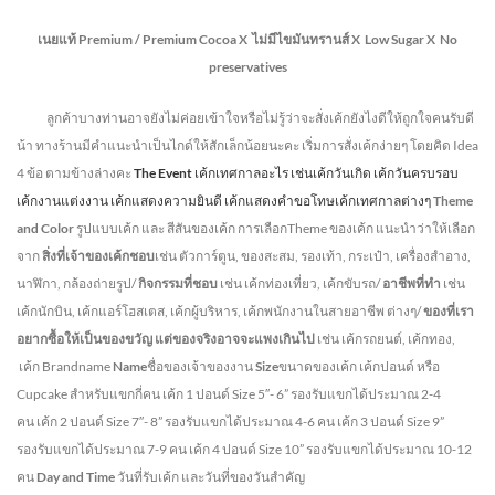
เนยแท้ Premium /
Premium Cocoa
X ไม่มีไขมันทรานส์
X Low Sugar
X No
preservatives
ลูกค้าบางท่านอาจยังไม่ค่อยเข้าใจหรือไม่รู้ว่าจะสั่งเค้กยังไงดีให้ถูกใจคนรับดี
น้า ทางร้านมีคำแนะนำเป็นไกด์ให้สักเล็กน้อยนะคะ เริ่มการสั่งเค้กง่ายๆ โดยคิด Idea
4 ข้อ ตามข้างล่างคะ
The Event
เค้กเทศกาลอะไร เช่นเค้กวันเกิด เค้กวันครบรอบ
เค้กงานแต่งงาน เค้กแสดงความยินดี เค้กแสดงคำขอโทษเค้กเทศกาลต่างๆ
Theme
and Color
รูปแบบเค้ก และ สีสันของเค้ก การเลือกTheme ของเค้ก แนะนำว่าให้เลือก
จาก
สิ่งที่เจ้าของเค้กชอบ
เช่น ตัวการ์ตูน, ของสะสม, รองเท้า, กระเป๋า, เครื่องสำอาง,
นาฬิกา, กล้องถ่ายรูป/
กิจกรรมที่ชอบ
เช่น เค้กท่องเที่ยว, เค้กขับรถ/
อาชีพที่ทำ
เช่น
เค้กนักบิน, เค้กแอร์โฮสเตส, เค้กผู้บริหาร, เค้กพนักงานในสายอาชีพ ต่างๆ/
ของที่เรา
อยากซื้อให้เป็นของขวัญ แต่ของจริงอาจจะแพงเกินไป
เช่น เค้กรถยนต์, เค้กทอง,
เค้ก Brandname
Name
ชื่อของเจ้าของงาน
Size
ขนาดของเค้ก เค้กปอนด์ หรือ
Cupcake สำหรับแขกกี่คน
เค้ก 1 ปอนด์ Size 5″- 6” รองรับแขกได้ประมาณ 2-4
คน
เค้ก 2 ปอนด์ Size 7″- 8” รองรับแขกได้ประมาณ 4-6 คน
เค้ก 3 ปอนด์ Size 9”
รองรับแขกได้ประมาณ 7-9 คน เค้ก 4 ปอนด์ Size 10” รองรับแขกได้ประมาณ 10-12
คน
Day and Time
วันที่รับเค้ก และวันที่ของวันสำคัญ