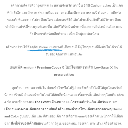
เค้กตามสั่ง ส่งทั่วกรุงเทพ และ หลายจังหวัด
เค้กปั้น 3มิติ Custom cakes เป็นเค้ก
ที่กำลังฮิตและมีกระแสความนิยมอย่างต่อเนื่องติดต่อมาหลายปี ด้วยความพิเศษ
ของเค้กที่แตกต่างไม่
เหมือนใคร แต่ละคนที่ได้เค้กไปจะเป็นเค้กที่ไม่มีใครเหมือน
ทำให้งานปาร์ตี้ของคุณพิเศษขึ้น เค้กที่ได้รับมีหน้าตาที่สวยงามไม่เหมือนใคร แถม
ยัง
มีรสชาติอร่อยอีกด้วยค่ะ เนื้อเค้กนุ่มแน่นเนียน
เค้กทางร้านใช้
วัตถุดิบ Premium อย่างดี
เด็กทานได้ ผู้ใหญ่ทานดี
จึงมั่นใจได้ว่าได้
รับของคุณภาพแน่นอนคะ
เนยแท้ Premium /
Premium Cocoa
X ไม่มีไขมันทรานส์
X Low Sugar
X No
preservatives
ลูกค้าบางท่านอาจยังไม่ค่อยเข้าใจหรือไม่รู้ว่าจะสั่งเค้กยังไงดีให้ถูกใจคนรับดี
น้า ทางร้านมีคำแนะนำเป็นไกด์ให้สักเล็กน้อยนะคะ เริ่มการสั่งเค้กง่ายๆ โดยคิด Idea
4 ข้อ ตามข้างล่างคะ
The Event
เค้กเทศกาลอะไร เช่นเค้กวันเกิด เค้กวันครบรอบ
เค้กงานแต่งงาน เค้กแสดงความยินดี เค้กแสดงคำขอโทษเค้กเทศกาลต่างๆ
Theme
and Color
รูปแบบเค้ก และ สีสันของเค้ก การเลือกTheme ของเค้ก แนะนำว่าให้เลือก
จาก
สิ่งที่เจ้าของเค้กชอบ
เช่น ตัวการ์ตูน, ของสะสม, รองเท้า, กระเป๋า, เครื่องสำอาง,