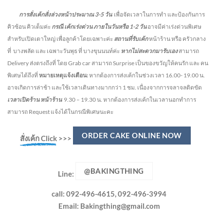
การสั่งเค้กสั่งล่วงหน้าประมาณ
3-5
วัน
เพื่อจัดเวลาในการทำ และป้องกันการ
คิวซ้อน คิวเต็มค่ะ
กรณี เค้กเร่งด่วน
ภายในวันหรือ
1-2
วัน
อาจมีค่าเร่งด่วนพิเศษ
สำหรับเปิดเตาใหญ่ เพื่อลูกค้าโดยเฉพาะค่ะ
สถานที่รับเค้ก
หน้าร้าน หรือ ครัวกลาง
ที่ บางพลัด และ เฉพาะวันพุธ ที่ บางขุนนนท์ค่ะ
หากไม่สะดวกมารับเอง
สามารถ
Delivery ส่งตรงถึงที่ โดย Grab car สามารถ Surprise เป็นของขวัญให้คนรัก และ คน
พิเศษได้ถึงที่
หมายเหตุแจ้งเตือน:
หากต้องการส่งเค้กในช่วงเวลา 16.00- 19.00 น.
อาจเกิดการล่าช้า และใช้เวลาเดินทางมากกว่า 1 ชม. เนื่องจากการจลาจลติดขัด
เวลาเปิดร้าน หน้าร้าน
9.30 – 19.30 น.
หากต้องการส่งเค้กในเวลานอกทำการ
สามารถ Request แจ้งได้ในกรณีพิเศษนะคะ
ORDER CAKE ONLINE NOW
สั่งเค้ก Click
>>>
@BAKINGTHING
Line:
call: 092-496-4615, 092-496-3994
Email:
Bakingthing@gmail.com