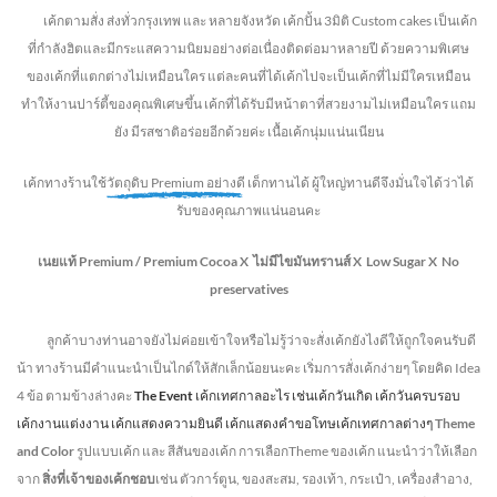
เค้กตามสั่ง ส่งทั่วกรุงเทพ และ หลายจังหวัด
เค้กปั้น 3มิติ Custom cakes เป็นเค้ก
ที่กำลังฮิตและมีกระแสความนิยมอย่างต่อเนื่องติดต่อมาหลายปี ด้วยความพิเศษ
ของเค้กที่แตกต่างไม่
เหมือนใคร แต่ละคนที่ได้เค้กไปจะเป็นเค้กที่ไม่มีใครเหมือน
ทำให้งานปาร์ตี้ของคุณพิเศษขึ้น เค้กที่ได้รับมีหน้าตาที่สวยงามไม่เหมือนใคร แถม
ยัง
มีรสชาติอร่อยอีกด้วยค่ะ เนื้อเค้กนุ่มแน่นเนียน
เค้กทางร้านใช้
วัตถุดิบ Premium อย่างดี
เด็กทานได้ ผู้ใหญ่ทานดี
จึงมั่นใจได้ว่าได้
รับของคุณภาพแน่นอนคะ
เนยแท้ Premium /
Premium Cocoa
X ไม่มีไขมันทรานส์
X Low Sugar
X No
preservatives
ลูกค้าบางท่านอาจยังไม่ค่อยเข้าใจหรือไม่รู้ว่าจะสั่งเค้กยังไงดีให้ถูกใจคนรับดี
น้า ทางร้านมีคำแนะนำเป็นไกด์ให้สักเล็กน้อยนะคะ เริ่มการสั่งเค้กง่ายๆ โดยคิด Idea
4 ข้อ ตามข้างล่างคะ
The Event
เค้กเทศกาลอะไร เช่นเค้กวันเกิด เค้กวันครบรอบ
เค้กงานแต่งงาน เค้กแสดงความยินดี เค้กแสดงคำขอโทษเค้กเทศกาลต่างๆ
Theme
and Color
รูปแบบเค้ก และ สีสันของเค้ก การเลือกTheme ของเค้ก แนะนำว่าให้เลือก
จาก
สิ่งที่เจ้าของเค้กชอบ
เช่น ตัวการ์ตูน, ของสะสม, รองเท้า, กระเป๋า, เครื่องสำอาง,