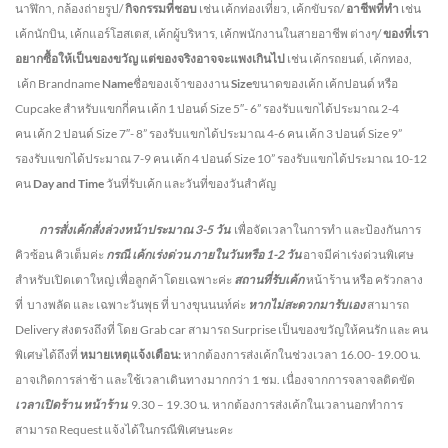
นาฬิกา, กล้องถ่ายรูป/
กิจกรรมที่ชอบ
เช่น เค้กท่องเที่ยว, เค้กขับรถ/
อาชีพที่ทำ
เช่น
เค้กนักบิน, เค้กแอร์โฮสเตส, เค้กผู้บริหาร, เค้กพนักงานในสายอาชีพ ต่างๆ/
ของที่เรา
อยากซื้อให้เป็นของขวัญ แต่ของจริงอาจจะแพงเกินไป
เช่น เค้กรถยนต์, เค้กทอง,
เค้ก Brandname
Name
ชื่อของเจ้าของงาน
Size
ขนาดของเค้ก เค้กปอนด์ หรือ
Cupcake สำหรับแขกกี่คน
เค้ก 1 ปอนด์ Size 5″- 6” รองรับแขกได้ประมาณ 2-4
คน
เค้ก 2 ปอนด์ Size 7″- 8” รองรับแขกได้ประมาณ 4-6 คน
เค้ก 3 ปอนด์ Size 9”
รองรับแขกได้ประมาณ 7-9 คน เค้ก 4 ปอนด์ Size 10” รองรับแขกได้ประมาณ 10-12
คน
Day and Time
วันที่รับเค้ก และวันที่ของวันสำคัญ
การสั่งเค้กสั่งล่วงหน้าประมาณ
3-5
วัน
เพื่อจัดเวลาในการทำ และป้องกันการ
คิวซ้อน คิวเต็มค่ะ
กรณี เค้กเร่งด่วน
ภายในวันหรือ
1-2
วัน
อาจมีค่าเร่งด่วนพิเศษ
สำหรับเปิดเตาใหญ่ เพื่อลูกค้าโดยเฉพาะค่ะ
สถานที่รับเค้ก
หน้าร้าน หรือ ครัวกลาง
ที่ บางพลัด และ เฉพาะวันพุธ ที่ บางขุนนนท์ค่ะ
หากไม่สะดวกมารับเอง
สามารถ
Delivery ส่งตรงถึงที่ โดย Grab car สามารถ Surprise เป็นของขวัญให้คนรัก และ คน
พิเศษได้ถึงที่
หมายเหตุแจ้งเตือน:
หากต้องการส่งเค้กในช่วงเวลา 16.00- 19.00 น.
อาจเกิดการล่าช้า และใช้เวลาเดินทางมากกว่า 1 ชม. เนื่องจากการจลาจลติดขัด
เวลาเปิดร้าน หน้าร้าน
9.30 – 19.30 น.
หากต้องการส่งเค้กในเวลานอกทำการ
สามารถ Request แจ้งได้ในกรณีพิเศษนะคะ