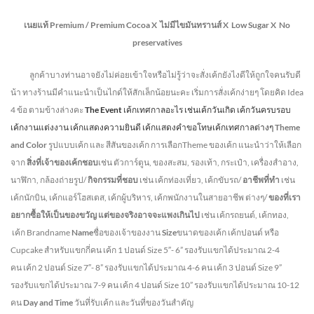
เนยแท้ Premium /
Premium Cocoa
X ไม่มีไขมันทรานส์
X Low Sugar
X No
preservatives
ลูกค้าบางท่านอาจยังไม่ค่อยเข้าใจหรือไม่รู้ว่าจะสั่งเค้กยังไงดีให้ถูกใจคนรับดี
น้า ทางร้านมีคำแนะนำเป็นไกด์ให้สักเล็กน้อยนะคะ เริ่มการสั่งเค้กง่ายๆ โดยคิด Idea
4 ข้อ ตามข้างล่างคะ
The Event
เค้กเทศกาลอะไร เช่นเค้กวันเกิด เค้กวันครบรอบ
เค้กงานแต่งงาน เค้กแสดงความยินดี เค้กแสดงคำขอโทษเค้กเทศกาลต่างๆ
Theme
and Color
รูปแบบเค้ก และ สีสันของเค้ก การเลือกTheme ของเค้ก แนะนำว่าให้เลือก
จาก
สิ่งที่เจ้าของเค้กชอบ
เช่น ตัวการ์ตูน, ของสะสม, รองเท้า, กระเป๋า, เครื่องสำอาง,
นาฬิกา, กล้องถ่ายรูป/
กิจกรรมที่ชอบ
เช่น เค้กท่องเที่ยว, เค้กขับรถ/
อาชีพที่ทำ
เช่น
เค้กนักบิน, เค้กแอร์โฮสเตส, เค้กผู้บริหาร, เค้กพนักงานในสายอาชีพ ต่างๆ/
ของที่เรา
อยากซื้อให้เป็นของขวัญ แต่ของจริงอาจจะแพงเกินไป
เช่น เค้กรถยนต์, เค้กทอง,
เค้ก Brandname
Name
ชื่อของเจ้าของงาน
Size
ขนาดของเค้ก เค้กปอนด์ หรือ
Cupcake สำหรับแขกกี่คน
เค้ก 1 ปอนด์ Size 5″- 6” รองรับแขกได้ประมาณ 2-4
คน
เค้ก 2 ปอนด์ Size 7″- 8” รองรับแขกได้ประมาณ 4-6 คน
เค้ก 3 ปอนด์ Size 9”
รองรับแขกได้ประมาณ 7-9 คน เค้ก 4 ปอนด์ Size 10” รองรับแขกได้ประมาณ 10-12
คน
Day and Time
วันที่รับเค้ก และวันที่ของวันสำคัญ