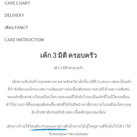
CAKE CHART
DELIVERY
เทียน FANCY
CARE INSTRUCTION
เค้ก 3 มิติ ครอบครัว
เค้ก 3 มิติ ครอบครัว
เค้กตามสั่ง ส่งทั่วกรุงเทพ และ หลายจังหวัด
เค้กปั้น 3มิติ Custom cakes เป็นเค้ก
ที่กำลังฮิตและมีกระแสความนิยมอย่างต่อเนื่องติดต่อมาหลายปี ด้วยความพิเศษ
ของเค้กที่แตกต่างไม่
เหมือนใคร แต่ละคนที่ได้เค้กไปจะเป็นเค้กที่ไม่มีใครเหมือน
ทำให้งานปาร์ตี้ของคุณพิเศษขึ้น เค้กที่ได้รับมีหน้าตาที่สวยงามไม่เหมือนใคร แถม
ยัง
มีรสชาติอร่อยอีกด้วยค่ะ เนื้อเค้กนุ่มแน่นเนียน
เค้กทางร้านใช้
วัตถุดิบ Premium อย่างดี
เด็กทานได้ ผู้ใหญ่ทานดี
จึงมั่นใจได้ว่าได้
รับของคุณภาพแน่นอนคะ