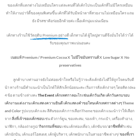
ของเค้กที่แตกต่างไม่
เหมือนใคร แต่ละคนที่ได้เค้กไปจะเป็นเค้กที่ไม่มีใครเหมือน
ทำให้งานปาร์ตี้ของคุณพิเศษขึ้น เค้กที่ได้รับมีหน้าตาที่สวยงามไม่เหมือนใคร แถม
ยัง
มีรสชาติอร่อยอีกด้วยค่ะ เนื้อเค้กนุ่มแน่นเนียน
เค้กทางร้านใช้
วัตถุดิบ Premium อย่างดี
เด็กทานได้ ผู้ใหญ่ทานดี
จึงมั่นใจได้ว่าได้
รับของคุณภาพแน่นอนคะ
เนยแท้ Premium /
Premium Cocoa
X ไม่มีไขมันทรานส์
X Low Sugar
X No
preservatives
ลูกค้าบางท่านอาจยังไม่ค่อยเข้าใจหรือไม่รู้ว่าจะสั่งเค้กยังไงดีให้ถูกใจคนรับดี
น้า ทางร้านมีคำแนะนำเป็นไกด์ให้สักเล็กน้อยนะคะ เริ่มการสั่งเค้กง่ายๆ โดยคิด Idea
4 ข้อ ตามข้างล่างคะ
The Event
เค้กเทศกาลอะไร เช่นเค้กวันเกิด เค้กวันครบรอบ
เค้กงานแต่งงาน เค้กแสดงความยินดี เค้กแสดงคำขอโทษเค้กเทศกาลต่างๆ
Theme
and Color
รูปแบบเค้ก และ สีสันของเค้ก การเลือกTheme ของเค้ก แนะนำว่าให้เลือก
จาก
สิ่งที่เจ้าของเค้กชอบ
เช่น ตัวการ์ตูน, ของสะสม, รองเท้า, กระเป๋า, เครื่องสำอาง,
นาฬิกา, กล้องถ่ายรูป/
กิจกรรมที่ชอบ
เช่น เค้กท่องเที่ยว, เค้กขับรถ/
อาชีพที่ทำ
เช่น
เค้กนักบิน, เค้กแอร์โฮสเตส, เค้กผู้บริหาร, เค้กพนักงานในสายอาชีพ ต่างๆ/
ของที่เรา