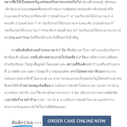
อยากซื้อให้เป็นของขวัญ แต่ของจริงอาจจะแพงเกินไป
เช่น เค้กรถยนต์, เค้กทอง,
เค้ก Brand name
Name
ชื่อของเจ้าของงาน
Size
ขนาดของเค้ก เค้กปอนด์ หรือ
Cupcake สำหรับแขกกี่คน
เค้ก 1 ปอนด์ Size 5″- 6” รองรับแขกได้ประมาณ 2-4
คน
เค้ก 2 ปอนด์ Size 7″- 8” รองรับแขกได้ประมาณ 4-6 คน
เค้ก 3 ปอนด์ Size 9”
รองรับแขกได้ประมาณ 7-9 คน เค้ก 4 ปอนด์ Size 10” รองรับแขกได้ประมาณ 10-12
คน
Day and Time
วันที่รับเค้ก และวันที่ของวันสำคัญ
การสั่งเค้กสั่งล่วงหน้าประมาณ
3-5
วัน
เพื่อจัดเวลาในการทำ และป้องกันการ
คิวซ้อน คิวเต็มค่ะ
กรณี เค้กเร่งด่วน
ภายในวันหรือ
1-2
วัน
อาจมีค่าเร่งด่วนพิเศษ
สำหรับเปิดเตาใหญ่ เพื่อลูกค้าโดยเฉพาะค่ะ
สถานที่รับเค้ก
หน้าร้าน หรือ ครัวกลาง
ที่ บางพลัด และ เฉพาะวันพุธ ที่ บางขุนนนท์ค่ะ
หากไม่สะดวกมารับเอง
สามารถ
Delivery ส่งตรงถึงที่ โดย Grab car สามารถ Surprise เป็นของขวัญให้คนรัก และ คน
พิเศษได้ถึงที่
หมายเหตุแจ้งเตือน:
หากต้องการส่งเค้กในช่วงเวลา 16.00- 19.00 น.
อาจเกิดการล่าช้า และใช้เวลาเดินทางมากกว่า 1 ชม. เนื่องจากการจลาจลติดขัด
เวลาเปิดร้าน หน้าร้าน
9.30 – 19.30 น.
หากต้องการส่งเค้กในเวลานอกทำการ
สามารถ Request แจ้งได้ในกรณีพิเศษนะคะ
ORDER CAKE ONLINE NOW
สั่งเค้ก Click
>>>