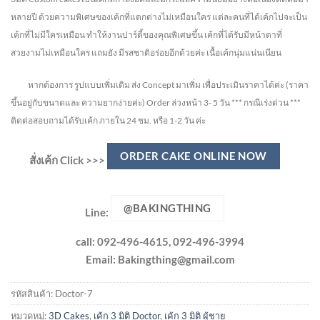
หลายปี ด้วยความพิเศษของเค้กที่แตกต่างไม่
เหมือนใคร แต่ละคนที่ได้เค้กไปจะเป็น
เค้กที่ไม่มีใครเหมือน ทำให้งานปาร์ตี้ของคุณพิเศษขึ้น เค้กที่ได้รับมีหน้าตาที่
สวยงามไม่เหมือนใคร แถมยัง
มีรสชาติอร่อยอีกด้วยค่ะ เนื้อเค้กนุ่มแน่นเนียน
หากต้องการ รูปแบบเพิ่มเติม ส่ง Concept มาเพิ่ม เพื่อประเมินราคาได้ค่ะ
(ราคา
ขึ้นอยู่กับขนาดและ ความยากง่ายค่ะ)
Order ล่วงหน้า 3- 5 วัน
*** กรณีเร่งด่วน ***
ติดต่อสอบถามได้รับเค้ก ภายใน 24 ชม. หรือ 1-2 วัน ค่ะ
ORDER CAKE ONLINE NOW
สั่งเค้ก Click >>>
@BAKINGTHING
Line:
call: 092-496-4615, 092-496-3994
Email:
Bakingthing@gmail.com
รหัสสินค้า:
Doctor-7
หมวดหมู่:
3D Cakes
,
เค้ก 3 มิติ Doctor
,
เค้ก 3 มิติ ผู้ชาย