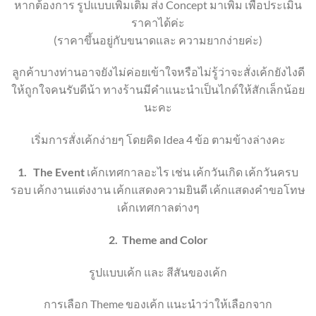
หากต้องการ รูปแบบเพิ่มเติม ส่ง Concept มาเพิ่ม เพื่อประเมิน
ราคาได้ค่ะ
(ราคาขึ้นอยู่กับขนาดและ ความยากง่ายค่ะ)
ลูกค้าบางท่านอาจยังไม่ค่อยเข้าใจหรือไม่รู้ว่าจะสั่งเค้กยังไงดี
ให้ถูกใจคนรับดีน้า ทางร้านมีคำแนะนำเป็นไกด์ให้สักเล็กน้อย
นะคะ
เริ่มการสั่งเค้กง่ายๆ โดยคิด Idea 4 ข้อ ตามข้างล่างคะ
1.
The Event
เค้กเทศกาลอะไร เช่น เค้กวันเกิด เค้กวันครบ
รอบ เค้กงานแต่งงาน เค้กแสดงความยินดี เค้กแสดงคำขอโทษ
เค้กเทศกาลต่างๆ
2.
Theme
and Color
รูปแบบเค้ก และ สีสันของเค้ก
การเลือก
Theme
ของเค้ก แนะนำว่าให้เลือกจาก