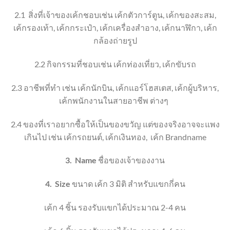
2.1
สิ่งที่เจ้าของเค้กชอบ
เช่น เค้กตัวการ์ตูน
,
เค้กของสะสม
,
เค้ก
รองเท้า
, เค้ก
กระเป๋า
, เค้ก
เครื่องสำอาง
,
เค้กนาฬิกา
, เค้ก
กล้องถ่ายรูป
2.2
กิจกรรมที่ชอบ
เช่น เค้กท่องเที่ยว
, เค้ก
ขับรถ
2.3
อาชีพที่ทำ เช่น เค้กนักบิน
,
เค้กแอร์โฮสเตส
,
เค้กผู้บริหาร
,
เค้ก
พนักงานในสายอาชีพ ต่างๆ
2.4
ของที่เราอยากซื้อให้เป็นของขวัญ แต่ของจริงอาจจะแพง
เกินไป เช่น เค้กรถยนต์
, เค้กเงิน
ทอง
,
เค้ก
Brandname
3.
Name
ชื่อของเจ้าของงาน
4.
Size
ขนาด เค้ก 3 มิติ
สำหรับแขกกี่คน
เค้ก 4 ชิ้น
รองรับแขกได้ประมาณ 2-4 คน