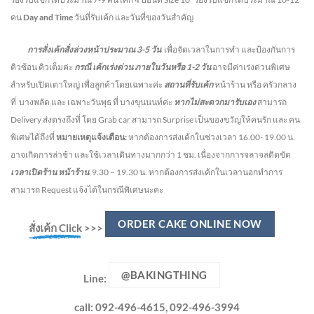
คน
Day and Time
วันที่รับเค้ก และวันที่ของวันสำคัญ
การสั่งเค้กสั่งล่วงหน้าประมาณ
3-5
วัน
เพื่อจัดเวลาในการทำ และป้องกันการ
คิวซ้อน คิวเต็มค่ะ
กรณี เค้กเร่งด่วน
ภายในวันหรือ
1-2
วัน
อาจมีค่าเร่งด่วนพิเศษ
สำหรับเปิดเตาใหญ่ เพื่อลูกค้าโดยเฉพาะค่ะ
สถานที่รับเค้ก
หน้าร้าน หรือ ครัวกลาง
ที่ บางพลัด และ เฉพาะวันพุธ ที่ บางขุนนนท์ค่ะ
หากไม่สะดวกมารับเอง
สามารถ
Delivery ส่งตรงถึงที่ โดย Grab car สามารถ Surprise เป็นของขวัญให้คนรัก และ คน
พิเศษได้ถึงที่
หมายเหตุแจ้งเตือน:
หากต้องการส่งเค้กในช่วงเวลา 16.00- 19.00 น.
อาจเกิดการล่าช้า และใช้เวลาเดินทางมากกว่า 1 ชม. เนื่องจากการจลาจลติดขัด
เวลาเปิดร้าน หน้าร้าน
9.30 – 19.30 น.
หากต้องการส่งเค้กในเวลานอกทำการ
สามารถ Request แจ้งได้ในกรณีพิเศษนะคะ
ORDER CAKE ONLINE NOW
สั่งเค้ก Click
>>>
@BAKINGTHING
Line:
call: 092-496-4615, 092-496-3994