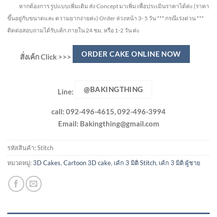
หากต้องการ รูปแบบเพิ่มเติม ส่ง Concept มาเพิ่ม เพื่อประเมินราคาได้ค่ะ
(ราคา
ขึ้นอยู่กับขนาดและ ความยากง่ายค่ะ)
Order ล่วงหน้า 3- 5 วัน
*** กรณีเร่งด่วน ***
ติดต่อสอบถามได้รับเค้ก ภายใน 24 ชม. หรือ 1-2 วัน ค่ะ
ORDER CAKE ONLINE NOW
สั่งเค้ก Click >>>
@BAKINGTHING
Line:
call: 092-496-4615, 092-496-3994
Email:
Bakingthing@gmail.com
รหัสสินค้า:
Stitch
หมวดหมู่:
3D Cakes
,
Cartoon 3D cake
,
เค้ก 3 มิติ Stitch
,
เค้ก 3 มิติ ผู้ชาย