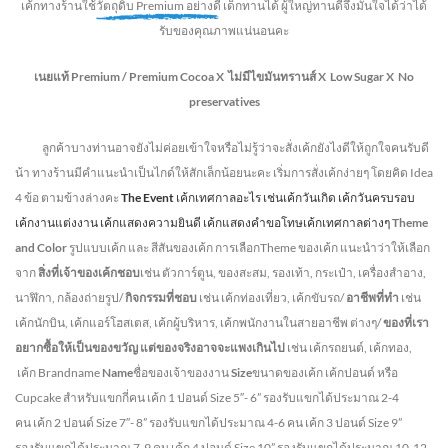
เค้กทางร้านใช้
วัตถุดิบ Premium อย่างดี
เด็กทานได้ ผู้ใหญ่ทานดี
จึงมั่นใจได้ว่าได้
รับของคุณภาพแน่นอนคะ
เนยแท้ Premium /
Premium Cocoa
X ไม่มีไขมันทรานส์
X Low Sugar
X No
preservatives
ลูกค้าบางท่านอาจยังไม่ค่อยเข้าใจหรือไม่รู้ว่าจะสั่งเค้กยังไงดีให้ถูกใจคนรับดี
น้า ทางร้านมีคำแนะนำเป็นไกด์ให้สักเล็กน้อยนะคะ เริ่มการสั่งเค้กง่ายๆ โดยคิด Idea
4 ข้อ ตามข้างล่างคะ
The Event
เค้กเทศกาลอะไร เช่นเค้กวันเกิด เค้กวันครบรอบ
เค้กงานแต่งงาน เค้กแสดงความยินดี เค้กแสดงคำขอโทษเค้กเทศกาลต่างๆ
Theme
and Color
รูปแบบเค้ก และ สีสันของเค้ก การเลือกTheme ของเค้ก แนะนำว่าให้เลือก
จาก
สิ่งที่เจ้าของเค้กชอบ
เช่น ตัวการ์ตูน, ของสะสม, รองเท้า, กระเป๋า, เครื่องสำอาง,
นาฬิกา, กล้องถ่ายรูป/
กิจกรรมที่ชอบ
เช่น เค้กท่องเที่ยว, เค้กขับรถ/
อาชีพที่ทำ
เช่น
เค้กนักบิน, เค้กแอร์โฮสเตส, เค้กผู้บริหาร, เค้กพนักงานในสายอาชีพ ต่างๆ/
ของที่เรา
อยากซื้อให้เป็นของขวัญ แต่ของจริงอาจจะแพงเกินไป
เช่น เค้กรถยนต์, เค้กทอง,
เค้ก Brandname
Name
ชื่อของเจ้าของงาน
Size
ขนาดของเค้ก เค้กปอนด์ หรือ
Cupcake สำหรับแขกกี่คน
เค้ก 1 ปอนด์ Size 5″- 6” รองรับแขกได้ประมาณ 2-4
คน
เค้ก 2 ปอนด์ Size 7″- 8” รองรับแขกได้ประมาณ 4-6 คน
เค้ก 3 ปอนด์ Size 9”
รองรับแขกได้ประมาณ 7-9 คน เค้ก 4 ปอนด์ Size 10” รองรับแขกได้ประมาณ 10-12