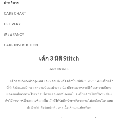
คำอธิบาย
CAKE CHART
DELIVERY
เทียน FANCY
CARE INSTRUCTION
เค้ก 3 มิติ Stitch
เค้ก 3 มิติ Stitch
เค้กตามสั่ง ส่งทั่วกรุงเทพ และ หลายจังหวัด
เค้กปั้น 3มิติ Custom cakes เป็นเค้ก
ที่กำลังฮิตและมีกระแสความนิยมอย่างต่อเนื่องติดต่อมาหลายปี ด้วยความพิเศษ
ของเค้กที่แตกต่างไม่
เหมือนใคร แต่ละคนที่ได้เค้กไปจะเป็นเค้กที่ไม่มีใครเหมือน
ทำให้งานปาร์ตี้ของคุณพิเศษขึ้น เค้กที่ได้รับมีหน้าตาที่สวยงามไม่เหมือนใคร แถม
ยัง
มีรสชาติอร่อยอีกด้วยค่ะ เนื้อเค้กนุ่มแน่นเนียน