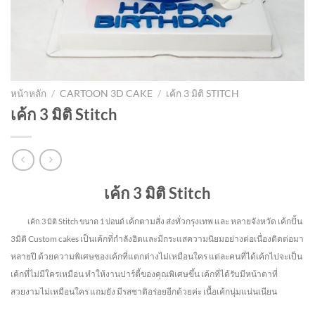
หน้าหลัก
/
CARTOON 3D CAKE
/
เค้ก 3 มิติ STITCH
เค้ก 3 มิติ Stitch
เค้ก 3 มิติ Stitch
เค้กตามสั่ง ส่งทั่วกรุงเทพ และ หลายจังหวัด
เค้กปั้น
เค้ก 3 มิติ Stitch
ขนาด 1 ปอนด์
3มิติ Custom cakes เป็นเค้กที่กำลังฮิตและมีกระแสความนิยมอย่างต่อเนื่องติดต่อมา
หลายปี ด้วยความพิเศษของเค้กที่แตกต่างไม่
เหมือนใคร แต่ละคนที่ได้เค้กไปจะเป็น
เค้กที่ไม่มีใครเหมือน ทำให้งานปาร์ตี้ของคุณพิเศษขึ้น เค้กที่ได้รับมีหน้าตาที่
สวยงามไม่เหมือนใคร แถมยัง
มีรสชาติอร่อยอีกด้วยค่ะ เนื้อเค้กนุ่มแน่นเนียน