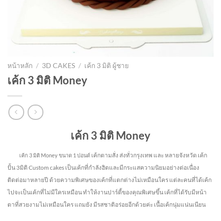
หน้าหลัก
/
3D CAKES
/
เค้ก 3 มิติ ผู้ชาย
เค้ก 3 มิติ Money
เค้ก 3 มิติ Money
เค้กตามสั่ง ส่งทั่วกรุงเทพ และ หลายจังหวัด
เค้ก
เค้ก 3 มิติ Money
ขนาด 1 ปอนด์
ปั้น 3มิติ Custom cakes เป็นเค้กที่กำลังฮิตและมีกระแสความนิยมอย่างต่อเนื่อง
ติดต่อมาหลายปี ด้วยความพิเศษของเค้กที่แตกต่างไม่
เหมือนใคร แต่ละคนที่ได้เค้ก
ไปจะเป็นเค้กที่ไม่มีใครเหมือน ทำให้งานปาร์ตี้ของคุณพิเศษขึ้น เค้กที่ได้รับมีหน้า
ตาที่สวยงามไม่เหมือนใคร แถมยัง
มีรสชาติอร่อยอีกด้วยค่ะ เนื้อเค้กนุ่มแน่นเนียน