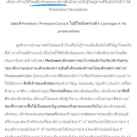
เค้กทางร้านใช้
วัตถุดิบ Premium อย่างดี
เด็กทานได้ ผู้ใหญ่ทานดี
จึงมั่นใจได้ว่าได้
รับของคุณภาพแน่นอนคะ
เนยแท้ Premium /
Premium Cocoa
X ไม่มีไขมันทรานส์
X Low Sugar
X No
preservatives
ลูกค้าบางท่านอาจยังไม่ค่อยเข้าใจหรือไม่รู้ว่าจะสั่งเค้กยังไงดีให้ถูกใจคนรับ
ดีน้า ทางร้านมีคำแนะนำเป็นไกด์ให้สักเล็กน้อยนะคะ เริ่มการสั่งเค้กง่ายๆ โดยคิด
Idea 4 ข้อ ตามข้างล่างคะ
The Event
เค้กเทศกาลอะไร เช่นเค้กวันเกิด เค้กวันครบ
รอบ เค้กงานแต่งงาน เค้กแสดงความยินดี เค้กแสดงคำขอโทษเค้กเทศกาลต่างๆ
Theme and Color
รูปแบบเค้ก และ สีสันของเค้ก การเลือกTheme ของเค้ก แนะนำว่า
ให้เลือกจาก
สิ่งที่เจ้าของเค้กชอบ
เช่น ตัวการ์ตูน, ของสะสม, รองเท้า, กระเป๋า, เครื่อง
สำอาง, นาฬิกา, กล้องถ่ายรูป/
กิจกรรมที่ชอบ
เช่น เค้กท่องเที่ยว, เค้กขับรถ/
อาชีพที่
ทำ
เช่น เค้กนักบิน, เค้กแอร์โฮสเตส, เค้กผู้บริหาร, เค้กพนักงานในสายอาชีพ ต่างๆ/
ของที่เราอยากซื้อให้เป็นของขวัญ แต่ของจริงอาจจะแพงเกินไป
เช่น เค้กรถยนต์,
เค้กทอง, เค้ก Brandname
Name
ชื่อของเจ้าของงาน
Size
ขนาดของเค้ก เค้กปอนด์
หรือ Cupcake สำหรับแขกกี่คน
เค้ก 1 ปอนด์ Size 5″- 6” รองรับแขกได้ประมาณ 2-4
คน
เค้ก 2 ปอนด์ Size 7″- 8” รองรับแขกได้ประมาณ 4-6 คน
เค้ก 3 ปอนด์ Size 9”
รองรับแขกได้ประมาณ 7-9 คน เค้ก 4 ปอนด์ Size 10” รองรับแขกได้ประมาณ 10-12