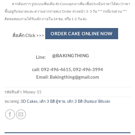
หากต้องการ รูปแบบเพิ่มเติม ส่ง Concept มาเพิ่ม เพื่อประเมินราคาได้ค่ะ
(ราคา
ขึ้นอยู่กับขนาดและ ความยากง่ายค่ะ)
Order ล่วงหน้า 3- 5 วัน
*** กรณีเร่งด่วน ***
ติดต่อสอบถามได้รับเค้ก ภายใน 24 ชม. หรือ 1-2 วัน ค่ะ
ORDER CAKE ONLINE NOW
สั่งเค้ก Click >>>
@BAKINGTHING
Line:
call: 092-496-4615, 092-496-3994
Email:
Bakingthing@gmail.com
รหัสสินค้า:
Money-15
หมวดหมู่:
3D Cakes
,
เค้ก 3 มิติ ผู้ชาย
,
เค้ก 3 มิติ เงินทอง/ Bitcoin