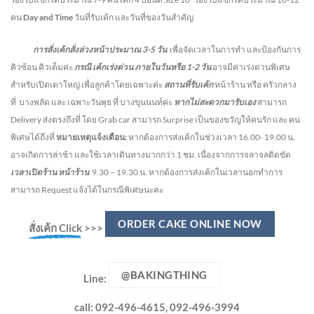
คน
Day and Time
วันที่รับเค้ก และวันที่ของวันสำคัญ
การสั่งเค้กสั่งล่วงหน้าประมาณ
3-5
วัน
เพื่อจัดเวลาในการทำ และป้องกันการ
คิวซ้อน คิวเต็มค่ะ
กรณี เค้กเร่งด่วน
ภายในวันหรือ
1-2
วัน
อาจมีค่าเร่งด่วนพิเศษ
สำหรับเปิดเตาใหญ่ เพื่อลูกค้าโดยเฉพาะค่ะ
สถานที่รับเค้ก
หน้าร้าน หรือ ครัวกลาง
ที่ บางพลัด และ เฉพาะวันพุธ ที่ บางขุนนนท์ค่ะ
หากไม่สะดวกมารับเอง
สามารถ
Delivery ส่งตรงถึงที่ โดย Grab car สามารถ Surprise เป็นของขวัญให้คนรัก และ คน
พิเศษได้ถึงที่
หมายเหตุแจ้งเตือน:
หากต้องการส่งเค้กในช่วงเวลา 16.00- 19.00 น.
อาจเกิดการล่าช้า และใช้เวลาเดินทางมากกว่า 1 ชม. เนื่องจากการจลาจลติดขัด
เวลาเปิดร้าน หน้าร้าน
9.30 – 19.30 น.
หากต้องการส่งเค้กในเวลานอกทำการ
สามารถ Request แจ้งได้ในกรณีพิเศษนะคะ
ORDER CAKE ONLINE NOW
สั่งเค้ก Click
>>>
@BAKINGTHING
Line:
call: 092-496-4615, 092-496-3994