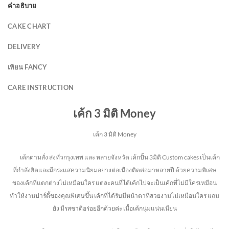
คำอธิบาย
CAKE CHART
DELIVERY
เทียน FANCY
CARE INSTRUCTION
เค้ก 3 มิติ Money
เค้ก 3 มิติ Money
เค้กตามสั่ง ส่งทั่วกรุงเทพ และ หลายจังหวัด
เค้กปั้น 3มิติ Custom cakes เป็นเค้ก
ที่กำลังฮิตและมีกระแสความนิยมอย่างต่อเนื่องติดต่อมาหลายปี ด้วยความพิเศษ
ของเค้กที่แตกต่างไม่
เหมือนใคร แต่ละคนที่ได้เค้กไปจะเป็นเค้กที่ไม่มีใครเหมือน
ทำให้งานปาร์ตี้ของคุณพิเศษขึ้น เค้กที่ได้รับมีหน้าตาที่สวยงามไม่เหมือนใคร แถม
ยัง
มีรสชาติอร่อยอีกด้วยค่ะ เนื้อเค้กนุ่มแน่นเนียน