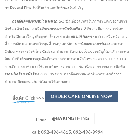
คน
Day and Time
วันที่รับเค้ก และวันที่ของวันสำคัญ
การสั่งเค้กสั่งล่วงหน้าประมาณ
3-5
วัน
เพื่อจัดเวลาในการทำ และป้องกันการ
คิวซ้อน คิวเต็มค่ะ
กรณี เค้กเร่งด่วน
ภายในวันหรือ
1-2
วัน
อาจมีค่าเร่งด่วนพิเศษ
สำหรับเปิดเตาใหญ่ เพื่อลูกค้าโดยเฉพาะค่ะ
สถานที่รับเค้ก
หน้าร้าน หรือ ครัวกลาง
ที่ บางพลัด และ เฉพาะวันพุธ ที่ บางขุนนนท์ค่ะ
หากไม่สะดวกมารับเอง
สามารถ
Delivery ส่งตรงถึงที่ โดย Grab car สามารถ Surprise เป็นของขวัญให้คนรัก และ คน
พิเศษได้ถึงที่
หมายเหตุแจ้งเตือน:
หากต้องการส่งเค้กในช่วงเวลา 16.00- 19.00 น.
อาจเกิดการล่าช้า และใช้เวลาเดินทางมากกว่า 1 ชม. เนื่องจากการจลาจลติดขัด
เวลาเปิดร้าน หน้าร้าน
9.30 – 19.30 น.
หากต้องการส่งเค้กในเวลานอกทำการ
สามารถ Request แจ้งได้ในกรณีพิเศษนะคะ
ORDER CAKE ONLINE NOW
สั่งเค้ก Click
>>>
@BAKINGTHING
Line:
call: 092-496-4615, 092-496-3994