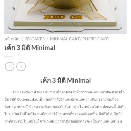
หน้าหลัก
/
3D CAKES
/
MINIMAL CAKE/ PHOTO CAKE
เค้ก 3 มิติ Minimal
เค้ก 3 มิติ Minimal
เค้กตามสั่ง ส่งทั่วกรุงเทพ และ หลายจังหวัด
เค้ก
เค้ก 3 มิติ Minimal
ขนาด 3 ปอนด์
ปั้น 3มิติ Custom cakes เป็นเค้กที่กำลังฮิตและมีกระแสความนิยมอย่างต่อเนื่อง
ติดต่อมาหลายปี ด้วยความพิเศษของเค้กที่แตกต่างไม่
เหมือนใคร แต่ละคนที่ได้เค้ก
ไปจะเป็นเค้กที่ไม่มีใครเหมือน ทำให้งานปาร์ตี้ของคุณพิเศษขึ้น เค้กที่ได้รับมีหน้า
ตาที่สวยงามไม่เหมือนใคร แถมยัง
มีรสชาติอร่อยอีกด้วยค่ะ เนื้อเค้กนุ่มแน่นเนียน