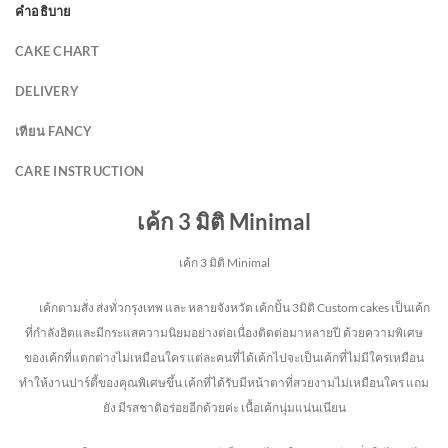
คำอธิบาย
CAKE CHART
DELIVERY
เทียน FANCY
CARE INSTRUCTION
เค้ก 3 มิติ Minimal
เค้ก 3 มิติ Minimal
เค้กตามสั่ง ส่งทั่วกรุงเทพ และ หลายจังหวัด
เค้กปั้น 3มิติ Custom cakes เป็นเค้ก
ที่กำลังฮิตและมีกระแสความนิยมอย่างต่อเนื่องติดต่อมาหลายปี ด้วยความพิเศษ
ของเค้กที่แตกต่างไม่
เหมือนใคร แต่ละคนที่ได้เค้กไปจะเป็นเค้กที่ไม่มีใครเหมือน
ทำให้งานปาร์ตี้ของคุณพิเศษขึ้น เค้กที่ได้รับมีหน้าตาที่สวยงามไม่เหมือนใคร แถม
ยัง
มีรสชาติอร่อยอีกด้วยค่ะ เนื้อเค้กนุ่มแน่นเนียน