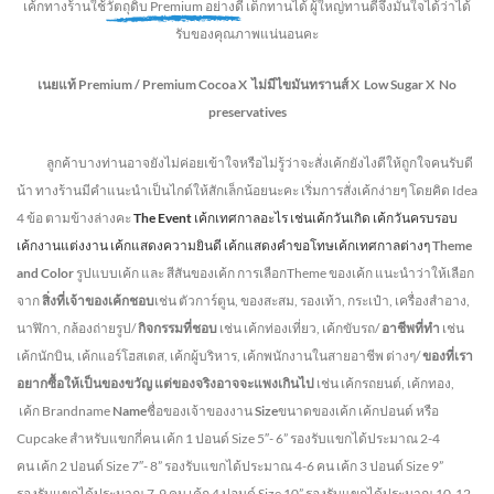
เค้กทางร้านใช้
วัตถุดิบ Premium อย่างดี
เด็กทานได้ ผู้ใหญ่ทานดี
จึงมั่นใจได้ว่าได้
รับของคุณภาพแน่นอนคะ
เนยแท้ Premium /
Premium Cocoa
X ไม่มีไขมันทรานส์
X Low Sugar
X No
preservatives
ลูกค้าบางท่านอาจยังไม่ค่อยเข้าใจหรือไม่รู้ว่าจะสั่งเค้กยังไงดีให้ถูกใจคนรับดี
น้า ทางร้านมีคำแนะนำเป็นไกด์ให้สักเล็กน้อยนะคะ เริ่มการสั่งเค้กง่ายๆ โดยคิด Idea
4 ข้อ ตามข้างล่างคะ
The Event
เค้กเทศกาลอะไร เช่นเค้กวันเกิด เค้กวันครบรอบ
เค้กงานแต่งงาน เค้กแสดงความยินดี เค้กแสดงคำขอโทษเค้กเทศกาลต่างๆ
Theme
and Color
รูปแบบเค้ก และ สีสันของเค้ก การเลือกTheme ของเค้ก แนะนำว่าให้เลือก
จาก
สิ่งที่เจ้าของเค้กชอบ
เช่น ตัวการ์ตูน, ของสะสม, รองเท้า, กระเป๋า, เครื่องสำอาง,
นาฬิกา, กล้องถ่ายรูป/
กิจกรรมที่ชอบ
เช่น เค้กท่องเที่ยว, เค้กขับรถ/
อาชีพที่ทำ
เช่น
เค้กนักบิน, เค้กแอร์โฮสเตส, เค้กผู้บริหาร, เค้กพนักงานในสายอาชีพ ต่างๆ/
ของที่เรา
อยากซื้อให้เป็นของขวัญ แต่ของจริงอาจจะแพงเกินไป
เช่น เค้กรถยนต์, เค้กทอง,
เค้ก Brandname
Name
ชื่อของเจ้าของงาน
Size
ขนาดของเค้ก เค้กปอนด์ หรือ
Cupcake สำหรับแขกกี่คน
เค้ก 1 ปอนด์ Size 5″- 6” รองรับแขกได้ประมาณ 2-4
คน
เค้ก 2 ปอนด์ Size 7″- 8” รองรับแขกได้ประมาณ 4-6 คน
เค้ก 3 ปอนด์ Size 9”
รองรับแขกได้ประมาณ 7-9 คน เค้ก 4 ปอนด์ Size 10” รองรับแขกได้ประมาณ 10-12