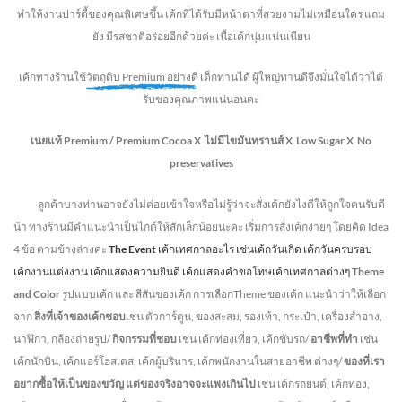
ทำให้งานปาร์ตี้ของคุณพิเศษขึ้น เค้กที่ได้รับมีหน้าตาที่สวยงามไม่เหมือนใคร แถม
ยัง
มีรสชาติอร่อยอีกด้วยค่ะ เนื้อเค้กนุ่มแน่นเนียน
เค้กทางร้านใช้
วัตถุดิบ Premium อย่างดี
เด็กทานได้ ผู้ใหญ่ทานดี
จึงมั่นใจได้ว่าได้
รับของคุณภาพแน่นอนคะ
เนยแท้ Premium /
Premium Cocoa
X ไม่มีไขมันทรานส์
X Low Sugar
X No
preservatives
ลูกค้าบางท่านอาจยังไม่ค่อยเข้าใจหรือไม่รู้ว่าจะสั่งเค้กยังไงดีให้ถูกใจคนรับดี
น้า ทางร้านมีคำแนะนำเป็นไกด์ให้สักเล็กน้อยนะคะ เริ่มการสั่งเค้กง่ายๆ โดยคิด Idea
4 ข้อ ตามข้างล่างคะ
The Event
เค้กเทศกาลอะไร เช่นเค้กวันเกิด เค้กวันครบรอบ
เค้กงานแต่งงาน เค้กแสดงความยินดี เค้กแสดงคำขอโทษเค้กเทศกาลต่างๆ
Theme
and Color
รูปแบบเค้ก และ สีสันของเค้ก การเลือกTheme ของเค้ก แนะนำว่าให้เลือก
จาก
สิ่งที่เจ้าของเค้กชอบ
เช่น ตัวการ์ตูน, ของสะสม, รองเท้า, กระเป๋า, เครื่องสำอาง,
นาฬิกา, กล้องถ่ายรูป/
กิจกรรมที่ชอบ
เช่น เค้กท่องเที่ยว, เค้กขับรถ/
อาชีพที่ทำ
เช่น
เค้กนักบิน, เค้กแอร์โฮสเตส, เค้กผู้บริหาร, เค้กพนักงานในสายอาชีพ ต่างๆ/
ของที่เรา
อยากซื้อให้เป็นของขวัญ แต่ของจริงอาจจะแพงเกินไป
เช่น เค้กรถยนต์, เค้กทอง,