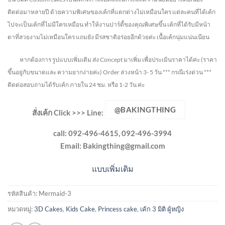
ติดต่อมาหลายปี ด้วยความพิเศษของเค้กที่แตกต่างไม่
เหมือนใคร แต่ละคนที่ได้เค้ก
ไปจะเป็นเค้กที่ไม่มีใครเหมือน ทำให้งานปาร์ตี้ของคุณพิเศษขึ้น เค้กที่ได้รับมีหน้า
ตาที่สวยงามไม่เหมือนใคร แถมยัง
มีรสชาติอร่อยอีกด้วยค่ะ เนื้อเค้กนุ่มแน่นเนียน
หากต้องการ รูปแบบเพิ่มเติม ส่ง Concept มาเพิ่ม เพื่อประเมินราคาได้ค่ะ
(ราคา
ขึ้นอยู่กับขนาดและ ความยากง่ายค่ะ)
Order ล่วงหน้า 3- 5 วัน
*** กรณีเร่งด่วน ***
ติดต่อสอบถามได้รับเค้ก ภายใน 24 ชม. หรือ 1-2 วัน ค่ะ
@BAKINGTHING
สั่งเค้ก Click >>>
Line:
call: 092-496-4615, 092-496-3994
Email:
Bakingthing@gmail.com
แบบเพิ่มเติม
รหัสสินค้า:
Mermaid-3
หมวดหมู่:
3D Cakes
,
Kids Cake
,
Princess cake
,
เค้ก 3 มิติ ผู้หญิง