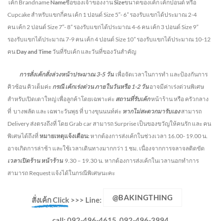
เค้ก Brandname
Name
ชื่อของเจ้าของงาน
Size
ขนาดของเค้ก เค้กปอนด์ หรือ
Cupcake สำหรับแขกกี่คน
เค้ก 1 ปอนด์ Size 5″- 6” รองรับแขกได้ประมาณ 2-4
คน
เค้ก 2 ปอนด์ Size 7″- 8” รองรับแขกได้ประมาณ 4-6 คน
เค้ก 3 ปอนด์ Size 9”
รองรับแขกได้ประมาณ 7-9 คน เค้ก 4 ปอนด์ Size 10” รองรับแขกได้ประมาณ 10-12
คน
Day and Time
วันที่รับเค้ก และวันที่ของวันสำคัญ
การสั่งเค้กสั่งล่วงหน้าประมาณ
3-5
วัน
เพื่อจัดเวลาในการทำ และป้องกันการ
คิวซ้อน คิวเต็มค่ะ
กรณี เค้กเร่งด่วน
ภายในวันหรือ
1-2
วัน
อาจมีค่าเร่งด่วนพิเศษ
สำหรับเปิดเตาใหญ่ เพื่อลูกค้าโดยเฉพาะค่ะ
สถานที่รับเค้ก
หน้าร้าน หรือ ครัวกลาง
ที่ บางพลัด และ เฉพาะวันพุธ ที่ บางขุนนนท์ค่ะ
หากไม่สะดวกมารับเอง
สามารถ
Delivery ส่งตรงถึงที่ โดย Grab car สามารถ Surprise เป็นของขวัญให้คนรัก และ คน
พิเศษได้ถึงที่
หมายเหตุแจ้งเตือน:
หากต้องการส่งเค้กในช่วงเวลา 16.00- 19.00 น.
อาจเกิดการล่าช้า และใช้เวลาเดินทางมากกว่า 1 ชม. เนื่องจากการจลาจลติดขัด
เวลาเปิดร้าน หน้าร้าน
9.30 – 19.30 น.
หากต้องการส่งเค้กในเวลานอกทำการ
สามารถ Request แจ้งได้ในกรณีพิเศษนะคะ
@BAKINGTHING
สั่งเค้ก Click
>>>
Line:
call: 092-496-4615, 092-496-3994