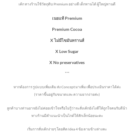
เค้ก ทางร้านใช้วัตถุดิบ Premium อย่างดี เด็กทานได้ ผู้ใหญ่ทานดี
เนยแท้ Premium
Premium Cocoa
X ไม่มีไขมันทรานส์
X Low Sugar
X No preservatives
***
หากต้องการ รูปแบบเพิ่มเติม ส่ง Concept มาเพิ่ม เพื่อประเมินราคาได้ค่ะ
(ราคาขึ้นอยู่กับขนาดและ ความยากง่ายค่ะ)
ลูกค้าบางท่านอาจยังไม่ค่อยเข้าใจหรือไม่รู้ว่าจะสั่งเค้กยังไงดีให้ถูกใจคนรับดีน้า
ทางร้านมีคำแนะนำเป็นไกด์ให้สักเล็กน้อยนะคะ
เริ่มการสั่งเค้กง่ายๆ โดยคิด Idea 4 ข้อ ตามข้างล่างคะ