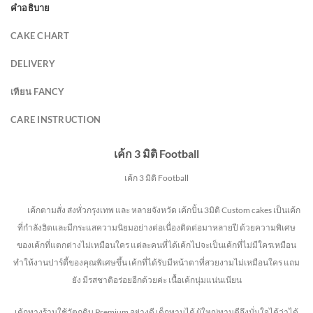
คำอธิบาย
CAKE CHART
DELIVERY
เทียน FANCY
CARE INSTRUCTION
เค้ก 3 มิติ Football
เค้ก 3 มิติ Football
เค้กตามสั่ง ส่งทั่วกรุงเทพ และ หลายจังหวัด
เค้กปั้น 3มิติ Custom cakes เป็นเค้ก
ที่กำลังฮิตและมีกระแสความนิยมอย่างต่อเนื่องติดต่อมาหลายปี ด้วยความพิเศษ
ของเค้กที่แตกต่างไม่
เหมือนใคร แต่ละคนที่ได้เค้กไปจะเป็นเค้กที่ไม่มีใครเหมือน
ทำให้งานปาร์ตี้ของคุณพิเศษขึ้น เค้กที่ได้รับมีหน้าตาที่สวยงามไม่เหมือนใคร แถม
ยัง
มีรสชาติอร่อยอีกด้วยค่ะ เนื้อเค้กนุ่มแน่นเนียน
เค้กทางร้านใช้
วัตถุดิบ Premium อย่างดี
เด็กทานได้ ผู้ใหญ่ทานดี
จึงมั่นใจได้ว่าได้