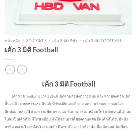
หน้าหลัก
/
3D CAKES
/
เค้ก 3 มิติ กีฬา
/
เค้ก 3 มิติ FOOTBALL
เค้ก 3 มิติ Football
เค้ก 3 มิติ Football
เค้กตามสั่ง ส่งทั่วกรุงเทพ และ หลายจังหวัด
เค้ก
เค้ก 3 มิติ Football ขนาด 1 ปอนด์
ปั้น 3มิติ Custom cakes เป็นเค้กที่กำลังฮิตและมีกระแสความนิยมอย่างต่อเนื่อง
ติดต่อมาหลายปี ด้วยความพิเศษของเค้กที่แตกต่างไม่
เหมือนใคร แต่ละคนที่ได้เค้ก
ไปจะเป็นเค้กที่ไม่มีใครเหมือน ทำให้งานปาร์ตี้ของคุณพิเศษขึ้น เค้กที่ได้รับมีหน้า
ตาที่สวยงามไม่เหมือนใคร แถมยัง
มีรสชาติอร่อยอีกด้วยค่ะ เนื้อเค้กนุ่มแน่นเนียน