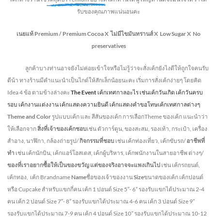
รับของคุณภาพแน่นอนคะ
เนยแท้ Premium /
Premium Cocoa
X ไม่มีไขมันทรานส์
X Low Sugar
X No
preservatives
ลูกค้าบางท่านอาจยังไม่ค่อยเข้าใจหรือไม่รู้ว่าจะสั่งเค้กยังไงดีให้ถูกใจคนรับ
ดีน้า ทางร้านมีคำแนะนำเป็นไกด์ให้สักเล็กน้อยนะคะ เริ่มการสั่งเค้กง่ายๆ โดยคิด
Idea 4 ข้อ ตามข้างล่างคะ
The Event
เค้กเทศกาลอะไร เช่นเค้กวันเกิด เค้กวันครบ
รอบ เค้กงานแต่งงาน เค้กแสดงความยินดี เค้กแสดงคำขอโทษเค้กเทศกาลต่างๆ
Theme and Color
รูปแบบเค้ก และ สีสันของเค้ก การเลือกTheme ของเค้ก แนะนำว่า
ให้เลือกจาก
สิ่งที่เจ้าของเค้กชอบ
เช่น ตัวการ์ตูน, ของสะสม, รองเท้า, กระเป๋า, เครื่อง
สำอาง, นาฬิกา, กล้องถ่ายรูป/
กิจกรรมที่ชอบ
เช่น เค้กท่องเที่ยว, เค้กขับรถ/
อาชีพที่
ทำ
เช่น เค้กนักบิน, เค้กแอร์โฮสเตส, เค้กผู้บริหาร, เค้กพนักงานในสายอาชีพ ต่างๆ/
ของที่เราอยากซื้อให้เป็นของขวัญ แต่ของจริงอาจจะแพงเกินไป
เช่น เค้กรถยนต์,
เค้กทอง, เค้ก Brandname
Name
ชื่อของเจ้าของงาน
Size
ขนาดของเค้ก เค้กปอนด์
หรือ Cupcake สำหรับแขกกี่คน
เค้ก 1 ปอนด์ Size 5″- 6” รองรับแขกได้ประมาณ 2-4
คน
เค้ก 2 ปอนด์ Size 7″- 8” รองรับแขกได้ประมาณ 4-6 คน
เค้ก 3 ปอนด์ Size 9”
รองรับแขกได้ประมาณ 7-9 คน เค้ก 4 ปอนด์ Size 10” รองรับแขกได้ประมาณ 10-12