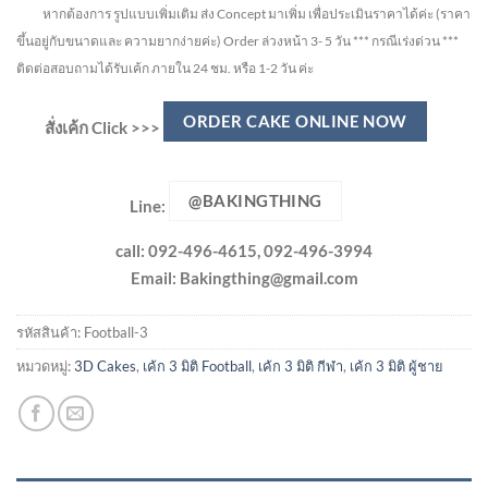
หากต้องการ รูปแบบเพิ่มเติม ส่ง Concept มาเพิ่ม เพื่อประเมินราคาได้ค่ะ
(ราคา
ขึ้นอยู่กับขนาดและ ความยากง่ายค่ะ)
Order ล่วงหน้า 3- 5 วัน
*** กรณีเร่งด่วน ***
ติดต่อสอบถามได้รับเค้ก ภายใน 24 ชม. หรือ 1-2 วัน ค่ะ
ORDER CAKE ONLINE NOW
สั่งเค้ก Click >>>
@BAKINGTHING
Line:
call: 092-496-4615, 092-496-3994
Email:
Bakingthing@gmail.com
รหัสสินค้า:
Football-3
หมวดหมู่:
3D Cakes
,
เค้ก 3 มิติ Football
,
เค้ก 3 มิติ กีฬา
,
เค้ก 3 มิติ ผู้ชาย