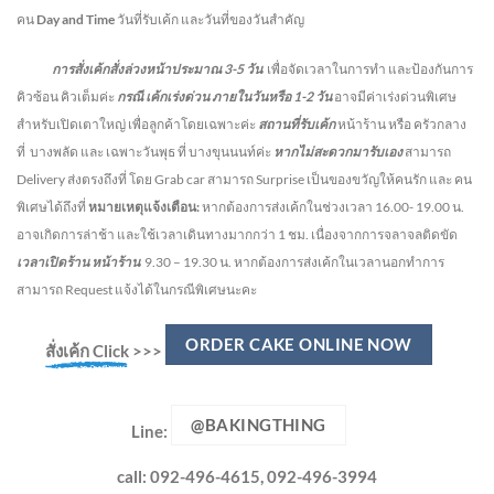
คน
Day and Time
วันที่รับเค้ก และวันที่ของวันสำคัญ
การสั่งเค้กสั่งล่วงหน้าประมาณ
3-5
วัน
เพื่อจัดเวลาในการทำ และป้องกันการ
คิวซ้อน คิวเต็มค่ะ
กรณี เค้กเร่งด่วน
ภายในวันหรือ
1-2
วัน
อาจมีค่าเร่งด่วนพิเศษ
สำหรับเปิดเตาใหญ่ เพื่อลูกค้าโดยเฉพาะค่ะ
สถานที่รับเค้ก
หน้าร้าน หรือ ครัวกลาง
ที่ บางพลัด และ เฉพาะวันพุธ ที่ บางขุนนนท์ค่ะ
หากไม่สะดวกมารับเอง
สามารถ
Delivery ส่งตรงถึงที่ โดย Grab car สามารถ Surprise เป็นของขวัญให้คนรัก และ คน
พิเศษได้ถึงที่
หมายเหตุแจ้งเตือน:
หากต้องการส่งเค้กในช่วงเวลา 16.00- 19.00 น.
อาจเกิดการล่าช้า และใช้เวลาเดินทางมากกว่า 1 ชม. เนื่องจากการจลาจลติดขัด
เวลาเปิดร้าน หน้าร้าน
9.30 – 19.30 น.
หากต้องการส่งเค้กในเวลานอกทำการ
สามารถ Request แจ้งได้ในกรณีพิเศษนะคะ
ORDER CAKE ONLINE NOW
สั่งเค้ก Click
>>>
@BAKINGTHING
Line:
call: 092-496-4615, 092-496-3994