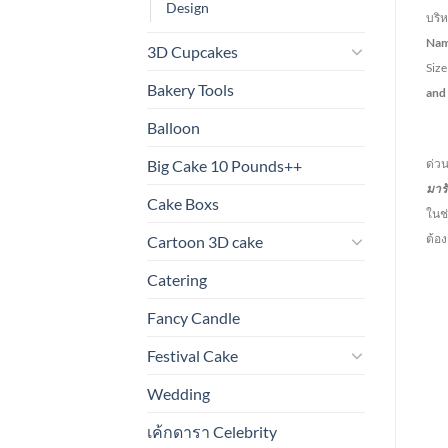
Design
บริ
Na
3D Cupcakes
Siz
Bakery Tools
and
Balloon
การ
Big Cake 10 Pounds++
ด่วน
มาร
Cake Boxs
ในช่
ต้อ
Cartoon 3D cake
Catering
Fancy Candle
Festival Cake
Wedding
เค้กดารา Celebrity