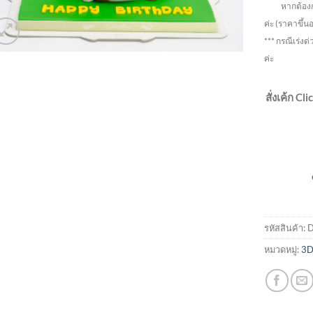
หากต้องการ ร
ค่ะ
(ราคาขึ้น
*** กรณีเร่งด่
ค่ะ
สั่งเค้ก Cl
รหัสสินค้า:
D
หมวดหมู่:
3D