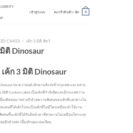
ELEBRITY
เข้าสู่ระบบ
ตะกร้าสินค้า /
฿
0
0
EW
3D CAKES
/
เค้ก 3 มิติ สัตว์
 มิติ Dinosaur
เค้ก 3 มิติ Dinosaur
เค้กตามสั่ง ส่งทั่วกรุงเทพ และ หลาย
Dinosaur
ขนาด 2 ปอนด์
้น 3มิติ Custom cakes เป็นเค้กที่กำลังฮิตและมีกระแสความ
เนื่องติดต่อมาหลายปี ด้วยความพิเศษของเค้กที่แตกต่างไม่
ละคนที่ได้เค้กไปจะเป็นเค้กที่ไม่มีใครเหมือน ทำให้งาน
พิเศษขึ้น เค้กที่ได้รับมีหน้าตาที่สวยงามไม่เหมือนใคร แถม
อยอีกด้วยค่ะ เนื้อเค้กนุ่มแน่นเนียน