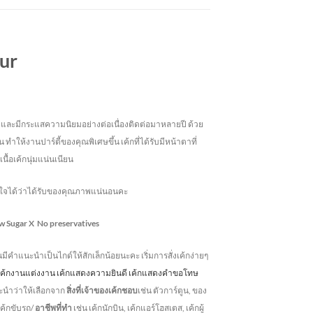
aur
ังฮิตและมีกระแสความนิยมอย่างต่อเนื่องติดต่อมาหลายปี ด้วย
 ทำให้งานปาร์ตี้ของคุณพิเศษขึ้น เค้กที่ได้รับมีหน้าตาที่
เนื้อเค้กนุ่มแน่นเนียน
่นใจได้ว่าได้รับของคุณภาพแน่นอนคะ
w Sugar
X No preservatives
านมีคำแนะนำเป็นไกด์ให้สักเล็กน้อยนะคะ เริ่มการสั่งเค้กง่ายๆ
บ เค้กงานแต่งงาน เค้กแสดงความยินดี เค้กแสดงคำขอโทษ
ะนำว่าให้เลือกจาก
สิ่งที่เจ้าของเค้กชอบ
เช่น ตัวการ์ตูน, ของ
 เค้กขับรถ/
อาชีพที่ทำ
เช่น เค้กนักบิน, เค้กแอร์โฮสเตส, เค้กผู้