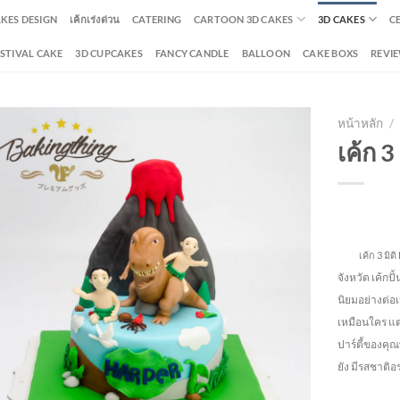
AKES DESIGN
เค้กเร่งด่วน
CATERING
CARTOON 3D CAKES
3D CAKES
C
ESTIVAL CAKE
3D CUPCAKES
FANCY CANDLE
BALLOON
CAKE BOXS
REVI
หน้าหลัก
/
เค้ก 3
เค้ก 3 มิติ 
จังหวัด
เค้กปั
นิยมอย่างต่อ
เหมือนใคร แต่
ปาร์ตี้ของคุณ
ยัง
มีรสชาติอร่