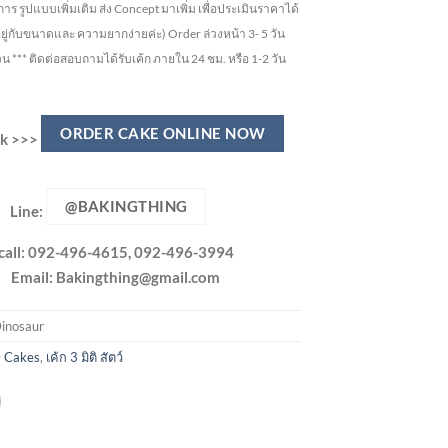
ูปแบบเพิ่มเติม ส่ง Concept มาเพิ่ม เพื่อประเมินราคาได้
อยู่กับขนาดและ ความยากง่ายค่ะ)
Order ล่วงหน้า 3- 5 วัน
วน ***
ติดต่อสอบถามได้รับเค้ก ภายใน 24 ชม. หรือ 1-2 วัน
ORDER CAKE ONLINE NOW
ick >>>
@BAKINGTHING
Line:
call: 092-496-4615, 092-496-3994
Email:
Bakingthing@gmail.com
inosaur
 Cakes
,
เค้ก 3 มิติ สัตว์