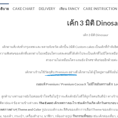
ธิบาย
CAKE CHART
DELIVERY
เทียน FANCY
CARE INSTRUCTION
เค้ก 3 มิติ Dinos
เค้ก 3 มิติ Dinosaur
้กตามสั่ง ส่งทั่วกรุงเทพ และ หลายจังหวัด
เค้กปั้น 3มิติ Custom cakes เป็นเค้กที่กำล
ความพิเศษของเค้กที่แตกต่างไม่
เหมือนใคร แต่ละคนที่ได้เค้กไปจะเป็นเค้กที่ไม่มีใครเหมือน
สวยงามไม่เหมือนใคร แถมยัง
มีรสชาติอร่อยอีกด้วยค่ะ 
เค้กทางร้านใช้
วัตถุดิบ Premium อย่างดี
เด็กทานได้ ผู้ใหญ่ทานดี
จึงมั
เนยแท้ Premium /
Premium Cocoa
X ไม่มีไขมันทรานส์
X Lo
ลูกค้าบางท่านอาจยังไม่ค่อยเข้าใจหรือไม่รู้ว่าจะสั่งเค้กยังไงดีให้ถูกใจคนรับดีน้า ทางร้
ิด Idea 4 ข้อ ตามข้างล่างคะ
The Event
เค้กเทศกาลอะไร เช่นเค้กวันเกิด เค้กวันครบรอ
กเทศกาลต่างๆ
Theme and Color
รูปแบบเค้ก และ สีสันของเค้ก การเลือกTheme ของเค้ก แน
, รองเท้า, กระเป๋า, เครื่องสำอาง, นาฬิกา, กล้องถ่ายรูป/
กิจกรรมที่ชอบ
เช่น เค้กท่องเที่ยว,