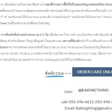
หาร, เค้กพนักงานในสายอาชีพ ต่างๆ/
ของที่เราอยากซื้อให้เป็นของขวัญ แต่ของจริงอาจจะ
me
ชื่อของเจ้าของงาน
Size
ขนาดของเค้ก เค้กปอนด์ หรือ Cupcake สำหรับแขกกี่คน
เค้ก 1 
e 7″- 8” รองรับแขกได้ประมาณ 4-6 คน
เค้ก 3 ปอนด์ Size 9” รองรับแขกได้ประมาณ 7-9 คน 
 Time
วันที่รับเค้ก และวันที่ของวันสำคัญ
สั่งเค้กสั่งล่วงหน้าประมาณ
3-5
วัน
เพื่อจัดเวลาในการทำ และป้องกันการคิวซ้อน คิวเต
พิเศษ สำหรับเปิดเตาใหญ่ เพื่อลูกค้าโดยเฉพาะค่ะ
สถานที่รับเค้ก
หน้าร้าน หรือ ครัวกลาง ท
ับเอง
สามารถ Delivery ส่งตรงถึงที่ โดย Grab car สามารถ Surprise เป็นของขวัญให้คนรัก แ
วงเวลา 16.00- 19.00 น.
อาจเกิดการล่าช้า และใช้เวลาเดินทางมากกว่า 1 ชม. เนื่องจาก
งการส่งเค้กในเวลานอกทำการ สามารถ Request แจ้งได้ในกรณีพิเศษนะคะ
ORDER CAKE ONL
สั่งเค้ก Click
>>>
@BAKINGTHING
Line:
call: 092-496-4615, 092-496
Email:
Bakingthing@gmail.