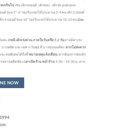
แพงเกินไป
เช่น เค้กรถยนต์, เค้กทอง, เค้ก Brandname
ปอนด์ Size 5″- 6” รองรับแขกได้ประมาณ 2-4 คน
เค้ก 2 ปอนด์
เค้ก 4 ปอนด์ Size 10” รองรับแขกได้ประมาณ 10-12 คน
Day
็มค่ะ
กรณี เค้กเร่งด่วน
ภายในวันหรือ
1-2
วัน
อาจมีค่าเร่ง
ี่ บางพลัด และ เฉพาะวันพุธ ที่ บางขุนนนท์ค่ะ
หากไม่สะดวก
ละ คนพิเศษได้ถึงที่
หมายเหตุแจ้งเตือน:
หากต้องการส่งเค้ก
การจลาจลติดขัด
เวลาเปิดร้าน หน้าร้าน
9.30 – 19.30 น.
หาก
INE NOW
-3994
com