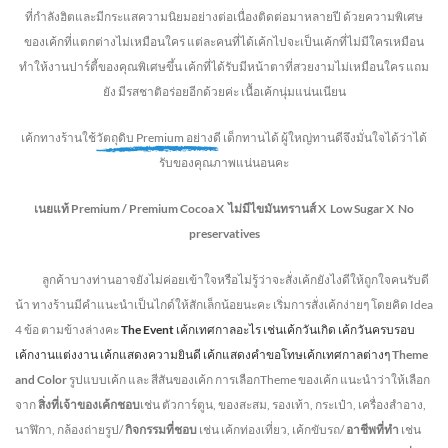
ที่กำลังฮิตและมีกระแสความนิยมอย่างต่อเนื่องติดต่อมาหลายปี ด้วยความพิเศษ
ของเค้กที่แตกต่างไม่
เหมือนใคร แต่ละคนที่ได้เค้กไปจะเป็นเค้กที่ไม่มีใครเหมือน
ทำให้งานปาร์ตี้ของคุณพิเศษขึ้น เค้กที่ได้รับมีหน้าตาที่สวยงามไม่เหมือนใคร แถม
ยัง
มีรสชาติอร่อยอีกด้วยค่ะ เนื้อเค้กนุ่มแน่นเนียน
เค้กทางร้านใช้
วัตถุดิบ Premium อย่างดี
เด็กทานได้ ผู้ใหญ่ทานดี
จึงมั่นใจได้ว่าได้
รับของคุณภาพแน่นอนคะ
เนยแท้ Premium /
Premium Cocoa
X ไม่มีไขมันทรานส์
X Low Sugar
X No
preservatives
ลูกค้าบางท่านอาจยังไม่ค่อยเข้าใจหรือไม่รู้ว่าจะสั่งเค้กยังไงดีให้ถูกใจคนรับดี
น้า ทางร้านมีคำแนะนำเป็นไกด์ให้สักเล็กน้อยนะคะ เริ่มการสั่งเค้กง่ายๆ โดยคิด Idea
4 ข้อ ตามข้างล่างคะ
The Event
เค้กเทศกาลอะไร เช่นเค้กวันเกิด เค้กวันครบรอบ
เค้กงานแต่งงาน เค้กแสดงความยินดี เค้กแสดงคำขอโทษเค้กเทศกาลต่างๆ
Theme
and Color
รูปแบบเค้ก และ สีสันของเค้ก การเลือกTheme ของเค้ก แนะนำว่าให้เลือก
จาก
สิ่งที่เจ้าของเค้กชอบ
เช่น ตัวการ์ตูน, ของสะสม, รองเท้า, กระเป๋า, เครื่องสำอาง,
นาฬิกา, กล้องถ่ายรูป/
กิจกรรมที่ชอบ
เช่น เค้กท่องเที่ยว, เค้กขับรถ/
อาชีพที่ทำ
เช่น