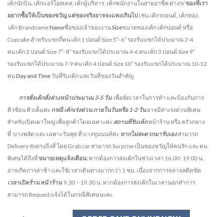
เค้กนักบิน, เค้กแอร์โฮสเตส, เค้กผู้บริหาร, เค้กพนักงานในสายอาชีพ ต่างๆ/
ของที่เรา
อยากซื้อให้เป็นของขวัญ แต่ของจริงอาจจะแพงเกินไป
เช่น เค้กรถยนต์, เค้กทอง,
เค้ก Brandname
Name
ชื่อของเจ้าของงาน
Size
ขนาดของเค้ก เค้กปอนด์ หรือ
Cupcake สำหรับแขกกี่คน
เค้ก 1 ปอนด์ Size 5″- 6” รองรับแขกได้ประมาณ 2-4
คน
เค้ก 2 ปอนด์ Size 7″- 8” รองรับแขกได้ประมาณ 4-6 คน
เค้ก 3 ปอนด์ Size 9”
รองรับแขกได้ประมาณ 7-9 คน เค้ก 4 ปอนด์ Size 10” รองรับแขกได้ประมาณ 10-12
คน
Day and Time
วันที่รับเค้ก และวันที่ของวันสำคัญ
การสั่งเค้กสั่งล่วงหน้าประมาณ
3-5
วัน
เพื่อจัดเวลาในการทำ และป้องกันการ
คิวซ้อน คิวเต็มค่ะ
กรณี เค้กเร่งด่วน
ภายในวันหรือ
1-2
วัน
อาจมีค่าเร่งด่วนพิเศษ
สำหรับเปิดเตาใหญ่ เพื่อลูกค้าโดยเฉพาะค่ะ
สถานที่รับเค้ก
หน้าร้าน หรือ ครัวกลาง
ที่ บางพลัด และ เฉพาะวันพุธ ที่ บางขุนนนท์ค่ะ
หากไม่สะดวกมารับเอง
สามารถ
Delivery ส่งตรงถึงที่ โดย Grab car สามารถ Surprise เป็นของขวัญให้คนรัก และ คน
พิเศษได้ถึงที่
หมายเหตุแจ้งเตือน:
หากต้องการส่งเค้กในช่วงเวลา 16.00- 19.00 น.
อาจเกิดการล่าช้า และใช้เวลาเดินทางมากกว่า 1 ชม. เนื่องจากการจลาจลติดขัด
เวลาเปิดร้าน หน้าร้าน
9.30 – 19.30 น.
หากต้องการส่งเค้กในเวลานอกทำการ
สามารถ Request แจ้งได้ในกรณีพิเศษนะคะ