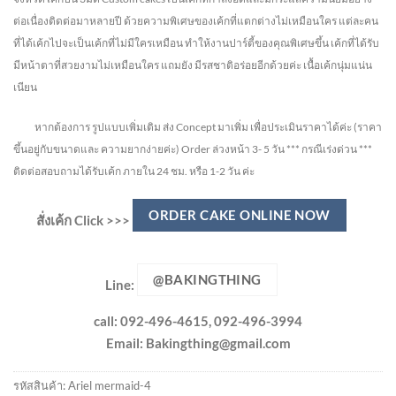
ต่อเนื่องติดต่อมาหลายปี ด้วยความพิเศษของเค้กที่แตกต่างไม่
เหมือนใคร แต่ละคน
ที่ได้เค้กไปจะเป็นเค้กที่ไม่มีใครเหมือน ทำให้งานปาร์ตี้ของคุณพิเศษขึ้น เค้กที่ได้รับ
มีหน้าตาที่สวยงามไม่เหมือนใคร แถมยัง
มีรสชาติอร่อยอีกด้วยค่ะ เนื้อเค้กนุ่มแน่น
เนียน
หากต้องการ รูปแบบเพิ่มเติม ส่ง Concept มาเพิ่ม เพื่อประเมินราคาได้ค่ะ
(ราคา
ขึ้นอยู่กับขนาดและ ความยากง่ายค่ะ)
Order ล่วงหน้า 3- 5 วัน
*** กรณีเร่งด่วน ***
ติดต่อสอบถามได้รับเค้ก ภายใน 24 ชม. หรือ 1-2 วัน ค่ะ
ORDER CAKE ONLINE NOW
สั่งเค้ก Click >>>
@BAKINGTHING
Line:
call: 092-496-4615, 092-496-3994
Email:
Bakingthing@gmail.com
รหัสสินค้า:
Ariel mermaid-4