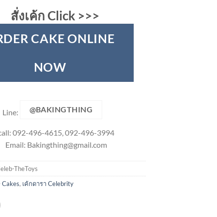
สั่งเค้ก Click >>>
RDER CAKE ONLINE
NOW
@BAKINGTHING
Line:
call: 092-496-4615, 092-496-3994
Email:
Bakingthing@gmail.com
eleb-TheToys
 Cakes
,
เค้กดารา Celebrity