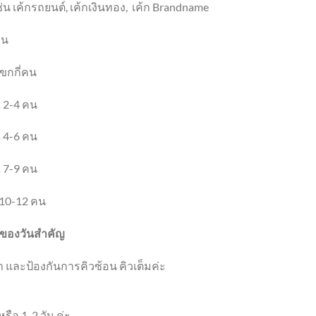
่น เค้กรถยนต์
, เค้กเงิน
ทอง
,
เค้ก
Brandname
าน
ขกกี่คน
 2-4 คน
 4-6 คน
 7-9 คน
10-12 คน
ที่ของวันสำคัญ
 และป้องกันการคิวซ้อน คิวเต็มค่ะ
รือ 1-2 วัน ค่ะ