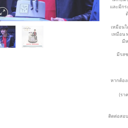
และมีกระ
ด
เหมือนใค
เหมือน ท
มี
มีรสช
หากต้องก
(ราค
ติดต่อสอบ