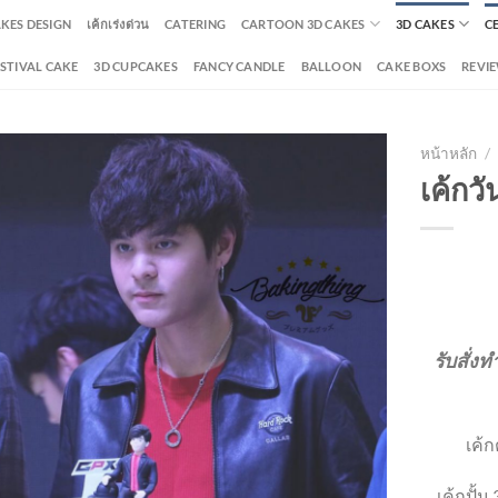
AKES DESIGN
เค้กเร่งด่วน
CATERING
CARTOON 3D CAKES
3D CAKES
C
ESTIVAL CAKE
3D CUPCAKES
FANCY CANDLE
BALLOON
CAKE BOXS
REVI
หน้าหลัก
/
เค้กวั
รับสั่งท
เค้ก
เค้กปั้น