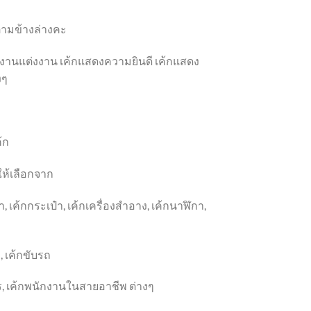
อ ตามข้างล่างคะ
้กงานแต่งงาน เค้กแสดงความยินดี เค้กแสดง
งๆ
้ก
ให้เลือกจาก
า
, เค้ก
กระเป๋า
, เค้ก
เครื่องสำอาง
,
เค้กนาฬิกา
,
ว
, เค้ก
ขับรถ
ร
, เค้ก
พนักงานในสายอาชีพ ต่างๆ