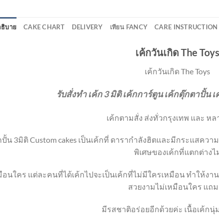
ธิบาย
CAKE CHART
DELIVERY
เทียน FANCY
CARE INSTRUCTION
เค้กวันเกิด The Toy
เค้กวันเกิด The Toys
รับสั่งทำ เค้ก 3 มิติ เค้กการ์ตูน เค้กตุ๊กตาปั้น
เค้กตามสั่ง ส่งทั่วกรุงเทพ และ หล
กปั้น 3มิติ Custom cakes เป็นเค้กที่ ดารากำลังฮิตและมีกระแสควา
พิเศษของเค้กที่แตกต่างไม
ือนใคร แต่ละคนที่ได้เค้กไปจะเป็นเค้กที่ไม่มีใครเหมือน ทำให้งานปาร
สวยงามไม่เหมือนใคร แถม
มีรสชาติอร่อยอีกด้วยค่ะ เนื้อเค้กนุ