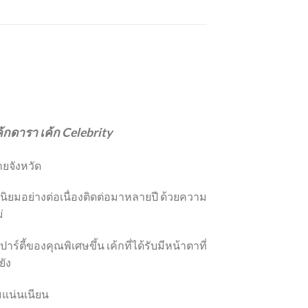
s
 เค้กดารา เค้ก Celebrity
ายจังหวัด
มนิยมอย่างต่อเนื่องติดต่อมาหลายปี ด้วยความ
่
์ตี้ของคุณพิเศษขึ้น เค้กที่ได้รับมีหน้าตาที่
ยัง
่มแน่นเนียน