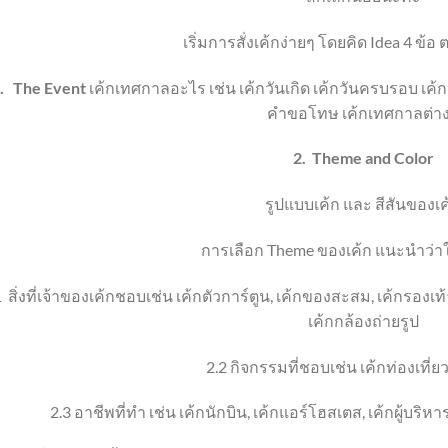
เริ่มการสั่งเค้กง่ายๆ โดยคิด Idea 4 ข้
.
The Event
เค้กเทศกาลอะไร เช่น เค้กวันเกิด เค้กวันครบรอบ เค
คำขอโทษ เค้กเทศกาลต่า
2.
Theme
and Color
รูปแบบเค้ก และ สีสันของเค
การเลือก
Theme
ของเค้ก แนะนำว่า
1
สิ่งที่เจ้าของเค้กชอบ
เช่น เค้กตัวการ์ตูน
,
เค้กของสะสม
, เค้ก
รองเท้
เค้ก
กล้องถ่ายรูป
2.2
กิจกรรมที่ชอบ
เช่น เค้กท่องเที่ย
2.3
อาชีพที่ทำ เช่น เค้กนักบิน
,
เค้กแอร์โฮสเตส
,
เค้กผู้บริหา