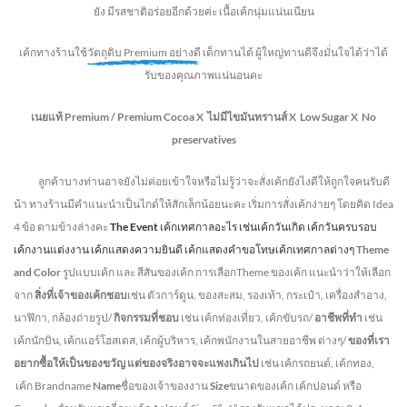
ยัง
มีรสชาติอร่อยอีกด้วยค่ะ เนื้อเค้กนุ่มแน่นเนียน
เค้กทางร้านใช้
วัตถุดิบ Premium อย่างดี
เด็กทานได้ ผู้ใหญ่ทานดี
จึงมั่นใจได้ว่าได้
รับของคุณภาพแน่นอนคะ
เนยแท้ Premium /
Premium Cocoa
X ไม่มีไขมันทรานส์
X Low Sugar
X No
preservatives
ลูกค้าบางท่านอาจยังไม่ค่อยเข้าใจหรือไม่รู้ว่าจะสั่งเค้กยังไงดีให้ถูกใจคนรับดี
น้า ทางร้านมีคำแนะนำเป็นไกด์ให้สักเล็กน้อยนะคะ เริ่มการสั่งเค้กง่ายๆ โดยคิด Idea
4 ข้อ ตามข้างล่างคะ
The Event
เค้กเทศกาลอะไร เช่นเค้กวันเกิด เค้กวันครบรอบ
เค้กงานแต่งงาน เค้กแสดงความยินดี เค้กแสดงคำขอโทษเค้กเทศกาลต่างๆ
Theme
and Color
รูปแบบเค้ก และ สีสันของเค้ก การเลือกTheme ของเค้ก แนะนำว่าให้เลือก
จาก
สิ่งที่เจ้าของเค้กชอบ
เช่น ตัวการ์ตูน, ของสะสม, รองเท้า, กระเป๋า, เครื่องสำอาง,
นาฬิกา, กล้องถ่ายรูป/
กิจกรรมที่ชอบ
เช่น เค้กท่องเที่ยว, เค้กขับรถ/
อาชีพที่ทำ
เช่น
เค้กนักบิน, เค้กแอร์โฮสเตส, เค้กผู้บริหาร, เค้กพนักงานในสายอาชีพ ต่างๆ/
ของที่เรา
อยากซื้อให้เป็นของขวัญ แต่ของจริงอาจจะแพงเกินไป
เช่น เค้กรถยนต์, เค้กทอง,
เค้ก Brandname
Name
ชื่อของเจ้าของงาน
Size
ขนาดของเค้ก เค้กปอนด์ หรือ