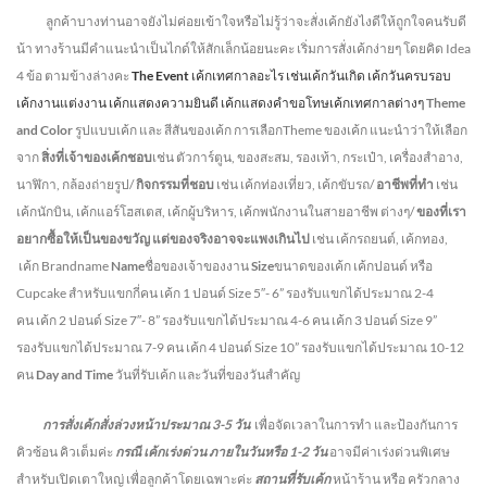
ลูกค้าบางท่านอาจยังไม่ค่อยเข้าใจหรือไม่รู้ว่าจะสั่งเค้กยังไงดีให้ถูกใจคนรับดี
น้า ทางร้านมีคำแนะนำเป็นไกด์ให้สักเล็กน้อยนะคะ เริ่มการสั่งเค้กง่ายๆ โดยคิด Idea
4 ข้อ ตามข้างล่างคะ
The Event
เค้กเทศกาลอะไร เช่นเค้กวันเกิด เค้กวันครบรอบ
เค้กงานแต่งงาน เค้กแสดงความยินดี เค้กแสดงคำขอโทษเค้กเทศกาลต่างๆ
Theme
and Color
รูปแบบเค้ก และ สีสันของเค้ก การเลือกTheme ของเค้ก แนะนำว่าให้เลือก
จาก
สิ่งที่เจ้าของเค้กชอบ
เช่น ตัวการ์ตูน, ของสะสม, รองเท้า, กระเป๋า, เครื่องสำอาง,
นาฬิกา, กล้องถ่ายรูป/
กิจกรรมที่ชอบ
เช่น เค้กท่องเที่ยว, เค้กขับรถ/
อาชีพที่ทำ
เช่น
เค้กนักบิน, เค้กแอร์โฮสเตส, เค้กผู้บริหาร, เค้กพนักงานในสายอาชีพ ต่างๆ/
ของที่เรา
อยากซื้อให้เป็นของขวัญ แต่ของจริงอาจจะแพงเกินไป
เช่น เค้กรถยนต์, เค้กทอง,
เค้ก Brandname
Name
ชื่อของเจ้าของงาน
Size
ขนาดของเค้ก เค้กปอนด์ หรือ
Cupcake สำหรับแขกกี่คน
เค้ก 1 ปอนด์ Size 5″- 6” รองรับแขกได้ประมาณ 2-4
คน
เค้ก 2 ปอนด์ Size 7″- 8” รองรับแขกได้ประมาณ 4-6 คน
เค้ก 3 ปอนด์ Size 9”
รองรับแขกได้ประมาณ 7-9 คน เค้ก 4 ปอนด์ Size 10” รองรับแขกได้ประมาณ 10-12
คน
Day and Time
วันที่รับเค้ก และวันที่ของวันสำคัญ
การสั่งเค้กสั่งล่วงหน้าประมาณ
3-5
วัน
เพื่อจัดเวลาในการทำ และป้องกันการ
คิวซ้อน คิวเต็มค่ะ
กรณี เค้กเร่งด่วน
ภายในวันหรือ
1-2
วัน
อาจมีค่าเร่งด่วนพิเศษ
สำหรับเปิดเตาใหญ่ เพื่อลูกค้าโดยเฉพาะค่ะ
สถานที่รับเค้ก
หน้าร้าน หรือ ครัวกลาง