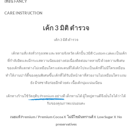
เทียน FANCY
CARE INSTRUCTION
เค้ก 3 มิติ ตำรวจ
เค้ก 3 มิติ ตำรวจ
เค้กตามสั่ง ส่งทั่วกรุงเทพ และ หลายจังหวัด
เค้กปั้น 3มิติ Custom cakes เป็นเค้ก
ที่กำลังฮิตและมีกระแสความนิยมอย่างต่อเนื่องติดต่อมาหลายปี ด้วยความพิเศษ
ของเค้กที่แตกต่างไม่
เหมือนใคร แต่ละคนที่ได้เค้กไปจะเป็นเค้กที่ไม่มีใครเหมือน
ทำให้งานปาร์ตี้ของคุณพิเศษขึ้น เค้กที่ได้รับมีหน้าตาที่สวยงามไม่เหมือนใคร แถม
ยัง
มีรสชาติอร่อยอีกด้วยค่ะ เนื้อเค้กนุ่มแน่นเนียน
เค้กทางร้านใช้
วัตถุดิบ Premium อย่างดี
เด็กทานได้ ผู้ใหญ่ทานดี
จึงมั่นใจได้ว่าได้
รับของคุณภาพแน่นอนคะ
เนยแท้ Premium /
Premium Cocoa
X ไม่มีไขมันทรานส์
X Low Sugar
X No
preservatives