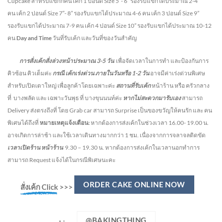
Cupcake สำหรับแขกกี่คน
เค้ก 1 ปอนด์ Size 5″- 6” รองรับแขกได้ประมาณ 2-4
คน
เค้ก 2 ปอนด์ Size 7″- 8” รองรับแขกได้ประมาณ 4-6 คน
เค้ก 3 ปอนด์ Size 9”
รองรับแขกได้ประมาณ 7-9 คน เค้ก 4 ปอนด์ Size 10” รองรับแขกได้ประมาณ 10-12
คน
Day and Time
วันที่รับเค้ก และวันที่ของวันสำคัญ
การสั่งเค้กสั่งล่วงหน้าประมาณ
3-5
วัน
เพื่อจัดเวลาในการทำ และป้องกันการ
คิวซ้อน คิวเต็มค่ะ
กรณี เค้กเร่งด่วน
ภายในวันหรือ
1-2
วัน
อาจมีค่าเร่งด่วนพิเศษ
สำหรับเปิดเตาใหญ่ เพื่อลูกค้าโดยเฉพาะค่ะ
สถานที่รับเค้ก
หน้าร้าน หรือ ครัวกลาง
ที่ บางพลัด และ เฉพาะวันพุธ ที่ บางขุนนนท์ค่ะ
หากไม่สะดวกมารับเอง
สามารถ
Delivery ส่งตรงถึงที่ โดย Grab car สามารถ Surprise เป็นของขวัญให้คนรัก และ คน
พิเศษได้ถึงที่
หมายเหตุแจ้งเตือน:
หากต้องการส่งเค้กในช่วงเวลา 16.00- 19.00 น.
อาจเกิดการล่าช้า และใช้เวลาเดินทางมากกว่า 1 ชม. เนื่องจากการจลาจลติดขัด
เวลาเปิดร้าน หน้าร้าน
9.30 – 19.30 น.
หากต้องการส่งเค้กในเวลานอกทำการ
สามารถ Request แจ้งได้ในกรณีพิเศษนะคะ
ORDER CAKE ONLINE NOW
สั่งเค้ก Click
>>>
@BAKINGTHING