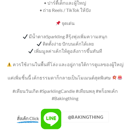
• ปาร์ตี้เด็กและผู้ใหญ่
• ถ่าย Reels / TikTok ให้ปัง
จุดเด่น
มีน้ำตาลSparkling สีรุ้งพุ่งเพิ่มความสนุก
ติดตั้งง่าย ปักบนเค้กได้เลย
เพิ่มมูลค่าเค้กให้ดูอลังการขึ้นทันที
ควรใช้งานในพื้นที่โล่ง และอยู่ภายใต้การดูแลของผู้ใหญ่
แค่เพิ่มชิ้นนี้ เค้กธรรมดาก็กลายเป็นโมเมนต์สุดพิเศษ
#เทียนวันเกิด #SparklingCandle #เทียนพลุ #พร็อพเค้ก
#Bakingthing
@BAKINGTHING
สั่งเค้ก Click