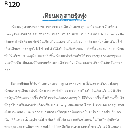
120
฿
เทียนพลุ สายรุ้งพุ่ง
เทียนพลุ สายรุ่งพุ่ง 120 บาท ตกแต่งเค้ก จำหน่ายอุปกรณ์ตกแต่งเค้ก เทียน
Fancy เทียนวันเกิด สีสันสวยงาม รับตัวแทนจำหน่าย เทียนวันเกิด / Birthday candle
เทียนแฟนซี เทียนแฟนซีวันเกิด เทียนแปลก เทียนสวยงาม เทียนพลุไฟเย็น เทียนไฟ
เย็น เทียนขายส่ง ลูกโป่งไฟ Led
ทำให้เค้กวันเกิดพิเศษมากยิ่งขึ้น แสงสว่างจากเทียน
ทำให้เค้กของคุณดูพิเศษมากยิ่งขึ้น เทียนแฟนซี จะทำให้งาน Party ธรรมดาๆ ของ
คุณ ว๊าวขึ้น เพียงแค่มีไฟจากเทียนบนเค้กวันเกิด เค้กสวยแล้ว เทียนวันเกิดต้องสวย
กว่า
Bakingthing ได้รับคำเสนอแนะจากลูกค้าหลายท่าน ที่ต้องการเทียนแปลกๆ
เทียนสวยๆ เทียน
แฟนซี เทียน Party เพื่อไปตกแต่งประดับเค้กวันเกิด เค้ก 3 มิติ เค้ก
การ์ตูน ให้พิเศษมากขึ้น ทำให้งานวันเกิดธรรมดาๆ กับมีสีสันมากขึ่น ทั้งเทียน ทั้งเค้ก
ทั้งลูกโป่ง พร๊อบงานวันเกิด พร๊อบงาน Party เยอะขนาดนี้ งานดี งานเด่น ถ่ายรูปสวย
ขึ้นเยอะเลยคะ และ หากงานวันเกิดยิ่งใหญ่แล้ว ก็กลับทำให้ยิ่งใหญ่มากขึ้น
เป็นตัว
เรียกสีสัน และ เป็นอุปกรณ์ประดับเค้กที่ไม่สามารถเลี่ยงได้เลย ในวันเกิดสุดพิเศษ
ของคุณ และ คนพิเศษ
ทาง Bakingthing มีบริการครบวงจร ตั้งแต่เค้ก 3 มิติ แสนสวย