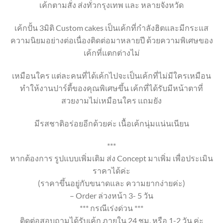
เค้กตามสั่ง ส่งทั่วกรุงเทพ และ หลายจังหวัด
เค้กปั้น 3มิติ Custom cakes เป็นเค้กที่กำลังฮิตและมีกระแส
ความนิยมอย่างต่อเนื่องติดต่อมาหลายปี ด้วยความพิเศษของ
เค้กที่แตกต่างไม่
เหมือนใคร แต่ละคนที่ได้เค้กไปจะเป็นเค้กที่ไม่มีใครเหมือน
ทำให้งานปาร์ตี้ของคุณพิเศษขึ้น เค้กที่ได้รับมีหน้าตาที่
สวยงามไม่เหมือนใคร แถมยัง
มีรสชาติอร่อยอีกด้วยค่ะ เนื้อเค้กนุ่มแน่นเนียน
***
หากต้องการ รูปแบบเพิ่มเติม ส่ง Concept มาเพิ่ม เพื่อประเมิน
ราคาได้ค่ะ
(ราคาขึ้นอยู่กับขนาดและ ความยากง่ายค่ะ)
– Order ล่วงหน้า 3- 5 วัน
*** กรณีเร่งด่วน ***
ติดต่อสอบถามได้รับเค้ก ภายใน 24 ชม. หรือ 1-2 วัน ค่ะ