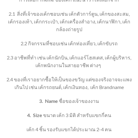
2.1
สิ่งที่เจ้าของเค้กชอบ
เช่น เค้กตัวการ์ตูน
,
เค้กของสะสม
,
เค้ก
รองเท้า
, เค้ก
กระเป๋า
, เค้ก
เครื่องสำอาง
,
เค้กนาฬิกา
, เค้ก
กล้องถ่ายรูป
2.2
กิจกรรมที่ชอบ
เช่น เค้กท่องเที่ยว
, เค้ก
ขับรถ
2.3
อาชีพที่ทำ เช่น เค้กนักบิน
,
เค้กแอร์โฮสเตส
,
เค้กผู้บริหาร
,
เค้ก
พนักงานในสายอาชีพ ต่างๆ
2.4
ของที่เราอยากซื้อให้เป็นของขวัญ แต่ของจริงอาจจะแพง
เกินไป เช่น เค้กรถยนต์
, เค้กเงิน
ทอง
,
เค้ก
Brandname
3.
Name
ชื่อของเจ้าของงาน
4.
Size
ขนาด เค้ก 3 มิติ
สำหรับแขกกี่คน
เค้ก 4 ชิ้น
รองรับแขกได้ประมาณ 2-4 คน