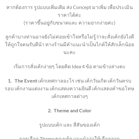
หากต้องการ รูปแบบเพิ่มเติม ส่ง Concept มาเพิ่ม เพื่อประเมิน
ราคาได้ค่ะ
(ราคาขึ้นอยู่กับขนาดและ ความยากง่ายค่ะ)
ลูกค้าบางท่านอาจยังไม่ค่อยเข้าใจหรือไม่รู้ว่าจะสั่งเค้กยังไงดี
ให้ถูกใจคนรับดีน้า ทางร้านมีคำแนะนำเป็นไกด์ให้สักเล็กน้อย
นะคะ
เริ่มการสั่งเค้กง่ายๆ โดยคิด Idea 4 ข้อ ตามข้างล่างคะ
1.
The Event
เค้กเทศกาลอะไร เช่น เค้กวันเกิด เค้กวันครบ
รอบ เค้กงานแต่งงาน เค้กแสดงความยินดี เค้กแสดงคำขอโทษ
เค้กเทศกาลต่างๆ
2.
Theme
and Color
รูปแบบเค้ก และ สีสันของเค้ก
การเลือก
Theme
ของเค้ก แนะนำว่าให้เลือกจาก