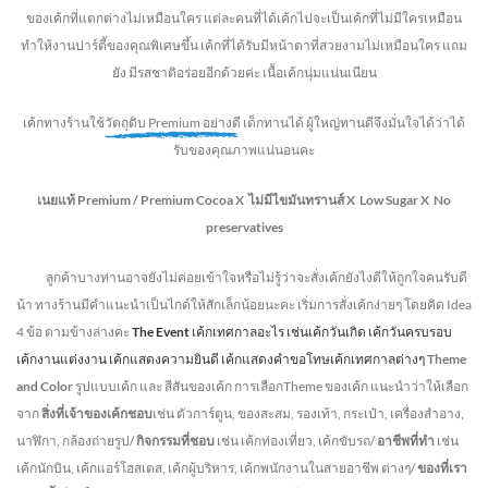
ของเค้กที่แตกต่างไม่
เหมือนใคร แต่ละคนที่ได้เค้กไปจะเป็นเค้กที่ไม่มีใครเหมือน
ทำให้งานปาร์ตี้ของคุณพิเศษขึ้น เค้กที่ได้รับมีหน้าตาที่สวยงามไม่เหมือนใคร แถม
ยัง
มีรสชาติอร่อยอีกด้วยค่ะ เนื้อเค้กนุ่มแน่นเนียน
เค้กทางร้านใช้
วัตถุดิบ Premium อย่างดี
เด็กทานได้ ผู้ใหญ่ทานดี
จึงมั่นใจได้ว่าได้
รับของคุณภาพแน่นอนคะ
เนยแท้ Premium /
Premium Cocoa
X ไม่มีไขมันทรานส์
X Low Sugar
X No
preservatives
ลูกค้าบางท่านอาจยังไม่ค่อยเข้าใจหรือไม่รู้ว่าจะสั่งเค้กยังไงดีให้ถูกใจคนรับดี
น้า ทางร้านมีคำแนะนำเป็นไกด์ให้สักเล็กน้อยนะคะ เริ่มการสั่งเค้กง่ายๆ โดยคิด Idea
4 ข้อ ตามข้างล่างคะ
The Event
เค้กเทศกาลอะไร เช่นเค้กวันเกิด เค้กวันครบรอบ
เค้กงานแต่งงาน เค้กแสดงความยินดี เค้กแสดงคำขอโทษเค้กเทศกาลต่างๆ
Theme
and Color
รูปแบบเค้ก และ สีสันของเค้ก การเลือกTheme ของเค้ก แนะนำว่าให้เลือก
จาก
สิ่งที่เจ้าของเค้กชอบ
เช่น ตัวการ์ตูน, ของสะสม, รองเท้า, กระเป๋า, เครื่องสำอาง,
นาฬิกา, กล้องถ่ายรูป/
กิจกรรมที่ชอบ
เช่น เค้กท่องเที่ยว, เค้กขับรถ/
อาชีพที่ทำ
เช่น
เค้กนักบิน, เค้กแอร์โฮสเตส, เค้กผู้บริหาร, เค้กพนักงานในสายอาชีพ ต่างๆ/
ของที่เรา