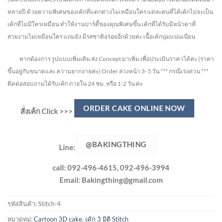
หลายปี ด้วยความพิเศษของเค้กที่แตกต่างไม่
เหมือนใคร แต่ละคนที่ได้เค้กไปจะเป็น
เค้กที่ไม่มีใครเหมือน ทำให้งานปาร์ตี้ของคุณพิเศษขึ้น เค้กที่ได้รับมีหน้าตาที่
สวยงามไม่เหมือนใคร แถมยัง
มีรสชาติอร่อยอีกด้วยค่ะ เนื้อเค้กนุ่มแน่นเนียน
หากต้องการ รูปแบบเพิ่มเติม ส่ง Concept มาเพิ่ม เพื่อประเมินราคาได้ค่ะ
(ราคา
ขึ้นอยู่กับขนาดและ ความยากง่ายค่ะ)
Order ล่วงหน้า 3- 5 วัน
*** กรณีเร่งด่วน ***
ติดต่อสอบถามได้รับเค้ก ภายใน 24 ชม. หรือ 1-2 วัน ค่ะ
ORDER CAKE ONLINE NOW
สั่งเค้ก Click >>>
@BAKINGTHING
Line:
call: 092-496-4615, 092-496-3994
Email:
Bakingthing@gmail.com
รหัสสินค้า:
Stitch-4
หมวดหมู่:
Cartoon 3D cake
,
เค้ก 3 มิติ Stitch