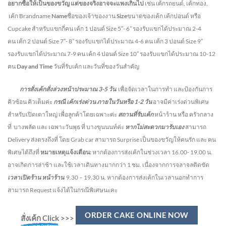
อยากซื้อให้เป็นของขวัญ แต่ของจริงอาจจะแพงเกินไป
เช่น เค้กรถยนต์, เค้กทอง,
เค้ก Brandname
Name
ชื่อของเจ้าของงาน
Size
ขนาดของเค้ก เค้กปอนด์ หรือ
Cupcake สำหรับแขกกี่คน
เค้ก 1 ปอนด์ Size 5″- 6” รองรับแขกได้ประมาณ 2-4
คน
เค้ก 2 ปอนด์ Size 7″- 8” รองรับแขกได้ประมาณ 4-6 คน
เค้ก 3 ปอนด์ Size 9”
รองรับแขกได้ประมาณ 7-9 คน เค้ก 4 ปอนด์ Size 10” รองรับแขกได้ประมาณ 10-12
คน
Day and Time
วันที่รับเค้ก และวันที่ของวันสำคัญ
การสั่งเค้กสั่งล่วงหน้าประมาณ
3-5
วัน
เพื่อจัดเวลาในการทำ และป้องกันการ
คิวซ้อน คิวเต็มค่ะ
กรณี เค้กเร่งด่วน
ภายในวันหรือ
1-2
วัน
อาจมีค่าเร่งด่วนพิเศษ
สำหรับเปิดเตาใหญ่ เพื่อลูกค้าโดยเฉพาะค่ะ
สถานที่รับเค้ก
หน้าร้าน หรือ ครัวกลาง
ที่ บางพลัด และ เฉพาะวันพุธ ที่ บางขุนนนท์ค่ะ
หากไม่สะดวกมารับเอง
สามารถ
Delivery ส่งตรงถึงที่ โดย Grab car สามารถ Surprise เป็นของขวัญให้คนรัก และ คน
พิเศษได้ถึงที่
หมายเหตุแจ้งเตือน:
หากต้องการส่งเค้กในช่วงเวลา 16.00- 19.00 น.
อาจเกิดการล่าช้า และใช้เวลาเดินทางมากกว่า 1 ชม. เนื่องจากการจลาจลติดขัด
เวลาเปิดร้าน หน้าร้าน
9.30 – 19.30 น.
หากต้องการส่งเค้กในเวลานอกทำการ
สามารถ Request แจ้งได้ในกรณีพิเศษนะคะ
ORDER CAKE ONLINE NOW
สั่งเค้ก Click
>>>