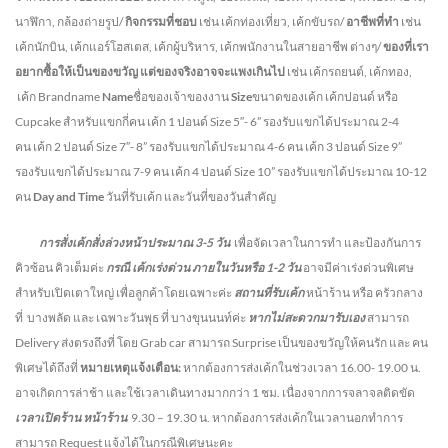
นาฬิกา, กล้องถ่ายรูป/
กิจกรรมที่ชอบ
เช่น เค้กท่องเที่ยว, เค้กขับรถ/
อาชีพที่ทำ
เช่น
เค้กนักบิน, เค้กแอร์โฮสเตส, เค้กผู้บริหาร, เค้กพนักงานในสายอาชีพ ต่างๆ/
ของที่เรา
อยากซื้อให้เป็นของขวัญ แต่ของจริงอาจจะแพงเกินไป
เช่น เค้กรถยนต์, เค้กทอง,
เค้ก Brandname
Name
ชื่อของเจ้าของงาน
Size
ขนาดของเค้ก เค้กปอนด์ หรือ
Cupcake สำหรับแขกกี่คน
เค้ก 1 ปอนด์ Size 5″- 6” รองรับแขกได้ประมาณ 2-4
คน
เค้ก 2 ปอนด์ Size 7″- 8” รองรับแขกได้ประมาณ 4-6 คน
เค้ก 3 ปอนด์ Size 9”
รองรับแขกได้ประมาณ 7-9 คน เค้ก 4 ปอนด์ Size 10” รองรับแขกได้ประมาณ 10-12
คน
Day and Time
วันที่รับเค้ก และวันที่ของวันสำคัญ
การสั่งเค้กสั่งล่วงหน้าประมาณ
3-5
วัน
เพื่อจัดเวลาในการทำ และป้องกันการ
คิวซ้อน คิวเต็มค่ะ
กรณี เค้กเร่งด่วน
ภายในวันหรือ
1-2
วัน
อาจมีค่าเร่งด่วนพิเศษ
สำหรับเปิดเตาใหญ่ เพื่อลูกค้าโดยเฉพาะค่ะ
สถานที่รับเค้ก
หน้าร้าน หรือ ครัวกลาง
ที่ บางพลัด และ เฉพาะวันพุธ ที่ บางขุนนนท์ค่ะ
หากไม่สะดวกมารับเอง
สามารถ
Delivery ส่งตรงถึงที่ โดย Grab car สามารถ Surprise เป็นของขวัญให้คนรัก และ คน
พิเศษได้ถึงที่
หมายเหตุแจ้งเตือน:
หากต้องการส่งเค้กในช่วงเวลา 16.00- 19.00 น.
อาจเกิดการล่าช้า และใช้เวลาเดินทางมากกว่า 1 ชม. เนื่องจากการจลาจลติดขัด
เวลาเปิดร้าน หน้าร้าน
9.30 – 19.30 น.
หากต้องการส่งเค้กในเวลานอกทำการ
สามารถ Request แจ้งได้ในกรณีพิเศษนะคะ