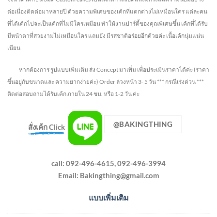
ต่อเนื่องติดต่อมาหลายปี ด้วยความพิเศษของเค้กที่แตกต่างไม่
เหมือนใคร แต่ละคน
ที่ได้เค้กไปจะเป็นเค้กที่ไม่มีใครเหมือน ทำให้งานปาร์ตี้ของคุณพิเศษขึ้น เค้กที่ได้รับ
มีหน้าตาที่สวยงามไม่เหมือนใคร แถมยัง
มีรสชาติอร่อยอีกด้วยค่ะ เนื้อเค้กนุ่มแน่น
เนียน
หากต้องการ รูปแบบเพิ่มเติม ส่ง Concept มาเพิ่ม เพื่อประเมินราคาได้ค่ะ
(ราคา
ขึ้นอยู่กับขนาดและ ความยากง่ายค่ะ)
Order ล่วงหน้า 3- 5 วัน
*** กรณีเร่งด่วน ***
ติดต่อสอบถามได้รับเค้ก ภายใน 24 ชม. หรือ 1-2 วัน ค่ะ
@BAKINGTHING
สั่งเค้ก Click
call: 092-496-4615, 092-496-3994
Email:
Bakingthing@gmail.com
แบบเพิ่มเติม