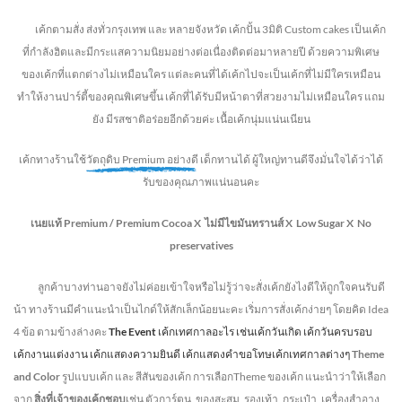
เค้กตามสั่ง ส่งทั่วกรุงเทพ และ หลายจังหวัด
เค้กปั้น 3มิติ Custom cakes เป็นเค้ก
ที่กำลังฮิตและมีกระแสความนิยมอย่างต่อเนื่องติดต่อมาหลายปี ด้วยความพิเศษ
ของเค้กที่แตกต่างไม่
เหมือนใคร แต่ละคนที่ได้เค้กไปจะเป็นเค้กที่ไม่มีใครเหมือน
ทำให้งานปาร์ตี้ของคุณพิเศษขึ้น เค้กที่ได้รับมีหน้าตาที่สวยงามไม่เหมือนใคร แถม
ยัง
มีรสชาติอร่อยอีกด้วยค่ะ เนื้อเค้กนุ่มแน่นเนียน
เค้กทางร้านใช้
วัตถุดิบ Premium อย่างดี
เด็กทานได้ ผู้ใหญ่ทานดี
จึงมั่นใจได้ว่าได้
รับของคุณภาพแน่นอนคะ
เนยแท้ Premium /
Premium Cocoa
X ไม่มีไขมันทรานส์
X Low Sugar
X No
preservatives
ลูกค้าบางท่านอาจยังไม่ค่อยเข้าใจหรือไม่รู้ว่าจะสั่งเค้กยังไงดีให้ถูกใจคนรับดี
น้า ทางร้านมีคำแนะนำเป็นไกด์ให้สักเล็กน้อยนะคะ เริ่มการสั่งเค้กง่ายๆ โดยคิด Idea
4 ข้อ ตามข้างล่างคะ
The Event
เค้กเทศกาลอะไร เช่นเค้กวันเกิด เค้กวันครบรอบ
เค้กงานแต่งงาน เค้กแสดงความยินดี เค้กแสดงคำขอโทษเค้กเทศกาลต่างๆ
Theme
and Color
รูปแบบเค้ก และ สีสันของเค้ก การเลือกTheme ของเค้ก แนะนำว่าให้เลือก
จาก
สิ่งที่เจ้าของเค้กชอบ
เช่น ตัวการ์ตูน, ของสะสม, รองเท้า, กระเป๋า, เครื่องสำอาง,