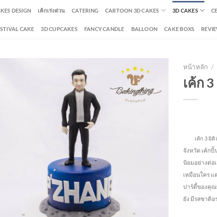
AKES DESIGN
เค้กเร่งด่วน
CATERING
CARTOON 3D CAKES
3D CAKES
C
ESTIVAL CAKE
3D CUPCAKES
FANCY CANDLE
BALLOON
CAKE BOXS
REVI
หน้าหลัก
/
เค้ก 3 
เค้ก 3 มิติ ผ
จังหวัด
เค้กปั
นิยมอย่างต่อ
เหมือนใคร แต่
ปาร์ตี้ของคุณ
ยัง
มีรสชาติอร่