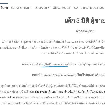
ธิบาย
CAKE CHART
DELIVERY
เทียน FANCY
CARE INSTRUCTION
เค้ก 3 มิติ ผู้ชา
เค้ก 3 มิติ ผู้ชาย
้กตามสั่ง ส่งทั่วกรุงเทพ และ หลายจังหวัด
เค้กปั้น 3มิติ Custom cakes เป็นเค้กที่กำล
ความพิเศษของเค้กที่แตกต่างไม่
เหมือนใคร แต่ละคนที่ได้เค้กไปจะเป็นเค้กที่ไม่มีใครเหมือน
สวยงามไม่เหมือนใคร แถมยัง
มีรสชาติอร่อยอีกด้วยค่ะ 
เค้กทางร้านใช้
วัตถุดิบ Premium อย่างดี
เด็กทานได้ ผู้ใหญ่ทานดี
จึงมั
เนยแท้ Premium /
Premium Cocoa
X ไม่มีไขมันทรานส์
X Lo
ลูกค้าบางท่านอาจยังไม่ค่อยเข้าใจหรือไม่รู้ว่าจะสั่งเค้กยังไงดีให้ถูกใจคนรับดีน้า ทางร้
ิด Idea 4 ข้อ ตามข้างล่างคะ
The Event
เค้กเทศกาลอะไร เช่นเค้กวันเกิด เค้กวันครบรอ
กเทศกาลต่างๆ
Theme and Color
รูปแบบเค้ก และ สีสันของเค้ก การเลือกTheme ของเค้ก แน
, รองเท้า, กระเป๋า, เครื่องสำอาง, นาฬิกา, กล้องถ่ายรูป/
กิจกรรมที่ชอบ
เช่น เค้กท่องเที่ยว,