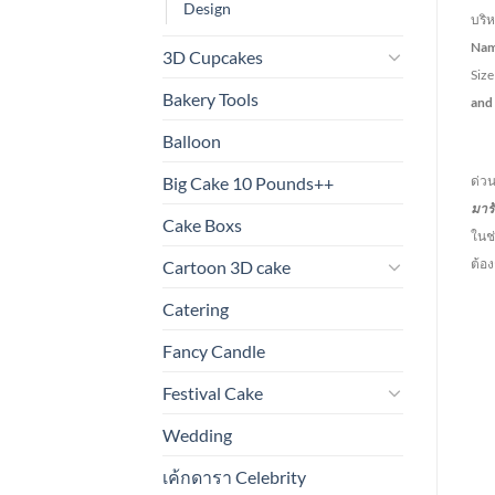
Design
บริ
Na
3D Cupcakes
Siz
Bakery Tools
and
Balloon
การ
Big Cake 10 Pounds++
ด่วน
มาร
Cake Boxs
ในช่
ต้อ
Cartoon 3D cake
Catering
Fancy Candle
Festival Cake
Wedding
เค้กดารา Celebrity