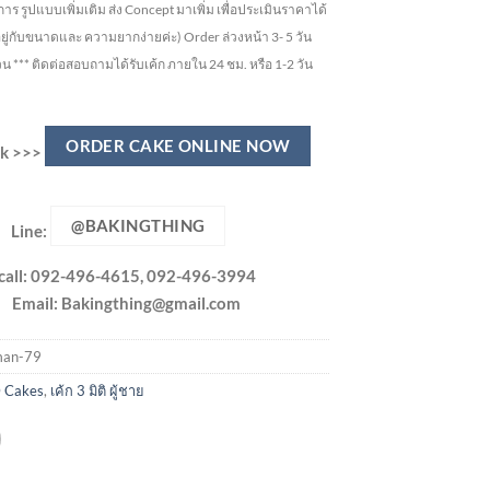
ูปแบบเพิ่มเติม ส่ง Concept มาเพิ่ม เพื่อประเมินราคาได้
อยู่กับขนาดและ ความยากง่ายค่ะ)
Order ล่วงหน้า 3- 5 วัน
วน ***
ติดต่อสอบถามได้รับเค้ก ภายใน 24 ชม. หรือ 1-2 วัน
ORDER CAKE ONLINE NOW
ick >>>
@BAKINGTHING
Line:
call: 092-496-4615, 092-496-3994
Email:
Bakingthing@gmail.com
an-79
 Cakes
,
เค้ก 3 มิติ ผู้ชาย