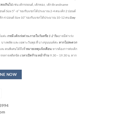
แพงเกินไป
เช่น เค้กรถยนต์, เค้กทอง, เค้ก Brandname
ปอนด์ Size 5″- 6” รองรับแขกได้ประมาณ 2-4 คน
เค้ก 2 ปอนด์
เค้ก 4 ปอนด์ Size 10” รองรับแขกได้ประมาณ 10-12 คน
Day
็มค่ะ
กรณี เค้กเร่งด่วน
ภายในวันหรือ
1-2
วัน
อาจมีค่าเร่ง
ี่ บางพลัด และ เฉพาะวันพุธ ที่ บางขุนนนท์ค่ะ
หากไม่สะดวก
ละ คนพิเศษได้ถึงที่
หมายเหตุแจ้งเตือน:
หากต้องการส่งเค้ก
การจลาจลติดขัด
เวลาเปิดร้าน หน้าร้าน
9.30 – 19.30 น.
หาก
INE NOW
-3994
com