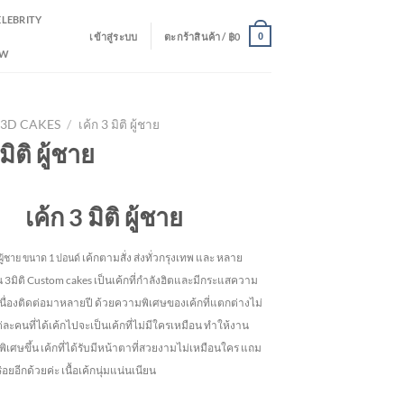
ELEBRITY
เข้าสู่ระบบ
ตะกร้าสินค้า /
฿
0
0
EW
3D CAKES
/
เค้ก 3 มิติ ผู้ชาย
มิติ ผู้ชาย
เค้ก 3 มิติ ผู้ชาย
เค้กตามสั่ง ส่งทั่วกรุงเทพ และ หลาย
ู้ชาย
ขนาด 1 ปอนด์
้น 3มิติ Custom cakes เป็นเค้กที่กำลังฮิตและมีกระแสความ
เนื่องติดต่อมาหลายปี ด้วยความพิเศษของเค้กที่แตกต่างไม่
ละคนที่ได้เค้กไปจะเป็นเค้กที่ไม่มีใครเหมือน ทำให้งาน
พิเศษขึ้น เค้กที่ได้รับมีหน้าตาที่สวยงามไม่เหมือนใคร แถม
อยอีกด้วยค่ะ เนื้อเค้กนุ่มแน่นเนียน