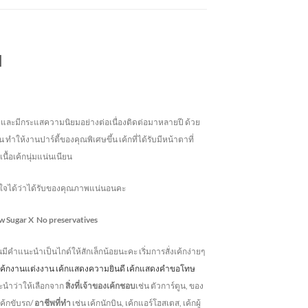
ย
ังฮิตและมีกระแสความนิยมอย่างต่อเนื่องติดต่อมาหลายปี ด้วย
 ทำให้งานปาร์ตี้ของคุณพิเศษขึ้น เค้กที่ได้รับมีหน้าตาที่
เนื้อเค้กนุ่มแน่นเนียน
่นใจได้ว่าได้รับของคุณภาพแน่นอนคะ
w Sugar
X No preservatives
านมีคำแนะนำเป็นไกด์ให้สักเล็กน้อยนะคะ เริ่มการสั่งเค้กง่ายๆ
บ เค้กงานแต่งงาน เค้กแสดงความยินดี เค้กแสดงคำขอโทษ
ะนำว่าให้เลือกจาก
สิ่งที่เจ้าของเค้กชอบ
เช่น ตัวการ์ตูน, ของ
 เค้กขับรถ/
อาชีพที่ทำ
เช่น เค้กนักบิน, เค้กแอร์โฮสเตส, เค้กผู้