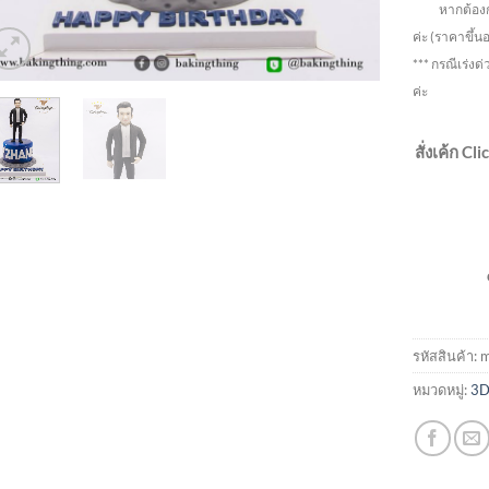
หากต้องการ ร
ค่ะ
(ราคาขึ้น
*** กรณีเร่งด่
ค่ะ
สั่งเค้ก Cl
รหัสสินค้า:
m
หมวดหมู่:
3D