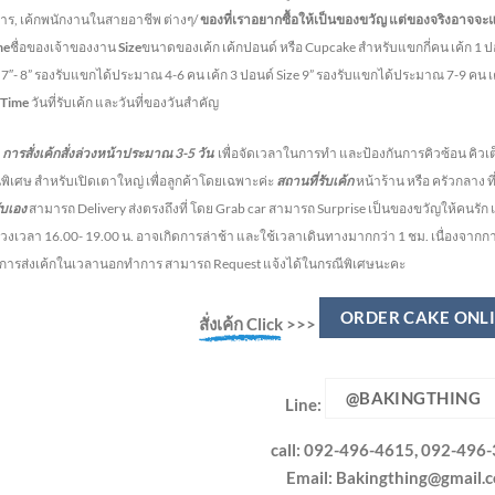
หาร, เค้กพนักงานในสายอาชีพ ต่างๆ/
ของที่เราอยากซื้อให้เป็นของขวัญ แต่ของจริงอาจจะ
me
ชื่อของเจ้าของงาน
Size
ขนาดของเค้ก เค้กปอนด์ หรือ Cupcake สำหรับแขกกี่คน
เค้ก 1 
e 7″- 8” รองรับแขกได้ประมาณ 4-6 คน
เค้ก 3 ปอนด์ Size 9” รองรับแขกได้ประมาณ 7-9 คน 
 Time
วันที่รับเค้ก และวันที่ของวันสำคัญ
สั่งเค้กสั่งล่วงหน้าประมาณ
3-5
วัน
เพื่อจัดเวลาในการทำ และป้องกันการคิวซ้อน คิวเต
พิเศษ สำหรับเปิดเตาใหญ่ เพื่อลูกค้าโดยเฉพาะค่ะ
สถานที่รับเค้ก
หน้าร้าน หรือ ครัวกลาง ท
ับเอง
สามารถ Delivery ส่งตรงถึงที่ โดย Grab car สามารถ Surprise เป็นของขวัญให้คนรัก แ
วงเวลา 16.00- 19.00 น.
อาจเกิดการล่าช้า และใช้เวลาเดินทางมากกว่า 1 ชม. เนื่องจาก
งการส่งเค้กในเวลานอกทำการ สามารถ Request แจ้งได้ในกรณีพิเศษนะคะ
ORDER CAKE ONL
สั่งเค้ก Click
>>>
@BAKINGTHING
Line:
call: 092-496-4615, 092-496
Email:
Bakingthing@gmail.