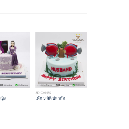
3D CAKES
้หญิง
เค้ก 3 มิติ ปลากัด