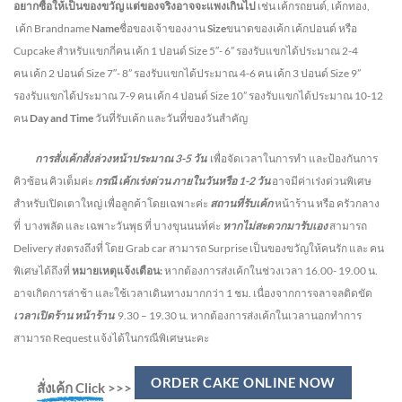
อยากซื้อให้เป็นของขวัญ แต่ของจริงอาจจะแพงเกินไป
เช่น เค้กรถยนต์, เค้กทอง,
เค้ก Brandname
Name
ชื่อของเจ้าของงาน
Size
ขนาดของเค้ก เค้กปอนด์ หรือ
Cupcake สำหรับแขกกี่คน
เค้ก 1 ปอนด์ Size 5″- 6” รองรับแขกได้ประมาณ 2-4
คน
เค้ก 2 ปอนด์ Size 7″- 8” รองรับแขกได้ประมาณ 4-6 คน
เค้ก 3 ปอนด์ Size 9”
รองรับแขกได้ประมาณ 7-9 คน เค้ก 4 ปอนด์ Size 10” รองรับแขกได้ประมาณ 10-12
คน
Day and Time
วันที่รับเค้ก และวันที่ของวันสำคัญ
การสั่งเค้กสั่งล่วงหน้าประมาณ
3-5
วัน
เพื่อจัดเวลาในการทำ และป้องกันการ
คิวซ้อน คิวเต็มค่ะ
กรณี เค้กเร่งด่วน
ภายในวันหรือ
1-2
วัน
อาจมีค่าเร่งด่วนพิเศษ
สำหรับเปิดเตาใหญ่ เพื่อลูกค้าโดยเฉพาะค่ะ
สถานที่รับเค้ก
หน้าร้าน หรือ ครัวกลาง
ที่ บางพลัด และ เฉพาะวันพุธ ที่ บางขุนนนท์ค่ะ
หากไม่สะดวกมารับเอง
สามารถ
Delivery ส่งตรงถึงที่ โดย Grab car สามารถ Surprise เป็นของขวัญให้คนรัก และ คน
พิเศษได้ถึงที่
หมายเหตุแจ้งเตือน:
หากต้องการส่งเค้กในช่วงเวลา 16.00- 19.00 น.
อาจเกิดการล่าช้า และใช้เวลาเดินทางมากกว่า 1 ชม. เนื่องจากการจลาจลติดขัด
เวลาเปิดร้าน หน้าร้าน
9.30 – 19.30 น.
หากต้องการส่งเค้กในเวลานอกทำการ
สามารถ Request แจ้งได้ในกรณีพิเศษนะคะ
ORDER CAKE ONLINE NOW
สั่งเค้ก Click
>>>