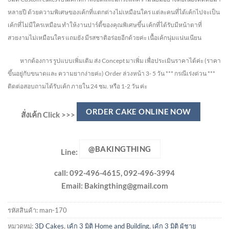
หลายปี ด้วยความพิเศษของเค้กที่แตกต่างไม่
เหมือนใคร แต่ละคนที่ได้เค้กไปจะเป็น
เค้กที่ไม่มีใครเหมือน ทำให้งานปาร์ตี้ของคุณพิเศษขึ้น เค้กที่ได้รับมีหน้าตาที่
สวยงามไม่เหมือนใคร แถมยัง
มีรสชาติอร่อยอีกด้วยค่ะ เนื้อเค้กนุ่มแน่นเนียน
หากต้องการ รูปแบบเพิ่มเติม ส่ง Concept มาเพิ่ม เพื่อประเมินราคาได้ค่ะ
(ราคา
ขึ้นอยู่กับขนาดและ ความยากง่ายค่ะ)
Order ล่วงหน้า 3- 5 วัน
*** กรณีเร่งด่วน ***
ติดต่อสอบถามได้รับเค้ก ภายใน 24 ชม. หรือ 1-2 วัน ค่ะ
ORDER CAKE ONLINE NOW
สั่งเค้ก Click >>>
@BAKINGTHING
Line:
call: 092-496-4615, 092-496-3994
Email:
Bakingthing@gmail.com
รหัสสินค้า:
man-170
หมวดหมู่:
3D Cakes
,
เค้ก 3 มิติ Home and Building
,
เค้ก 3 มิติ ผู้ชาย