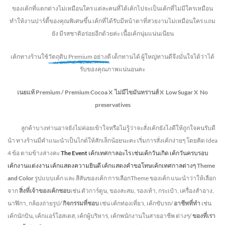
ของเค้กที่แตกต่างไม่
เหมือนใคร แต่ละคนที่ได้เค้กไปจะเป็นเค้กที่ไม่มีใครเหมือน
ทำให้งานปาร์ตี้ของคุณพิเศษขึ้น เค้กที่ได้รับมีหน้าตาที่สวยงามไม่เหมือนใคร แถม
ยัง
มีรสชาติอร่อยอีกด้วยค่ะ เนื้อเค้กนุ่มแน่นเนียน
เค้กทางร้านใช้
วัตถุดิบ Premium อย่างดี
เด็กทานได้ ผู้ใหญ่ทานดี
จึงมั่นใจได้ว่าได้
รับของคุณภาพแน่นอนคะ
เนยแท้ Premium /
Premium Cocoa
X ไม่มีไขมันทรานส์
X Low Sugar
X No
preservatives
ลูกค้าบางท่านอาจยังไม่ค่อยเข้าใจหรือไม่รู้ว่าจะสั่งเค้กยังไงดีให้ถูกใจคนรับดี
น้า ทางร้านมีคำแนะนำเป็นไกด์ให้สักเล็กน้อยนะคะ เริ่มการสั่งเค้กง่ายๆ โดยคิด Idea
4 ข้อ ตามข้างล่างคะ
The Event
เค้กเทศกาลอะไร เช่นเค้กวันเกิด เค้กวันครบรอบ
เค้กงานแต่งงาน เค้กแสดงความยินดี เค้กแสดงคำขอโทษเค้กเทศกาลต่างๆ
Theme
and Color
รูปแบบเค้ก และ สีสันของเค้ก การเลือกTheme ของเค้ก แนะนำว่าให้เลือก
จาก
สิ่งที่เจ้าของเค้กชอบ
เช่น ตัวการ์ตูน, ของสะสม, รองเท้า, กระเป๋า, เครื่องสำอาง,
นาฬิกา, กล้องถ่ายรูป/
กิจกรรมที่ชอบ
เช่น เค้กท่องเที่ยว, เค้กขับรถ/
อาชีพที่ทำ
เช่น
เค้กนักบิน, เค้กแอร์โฮสเตส, เค้กผู้บริหาร, เค้กพนักงานในสายอาชีพ ต่างๆ/
ของที่เรา