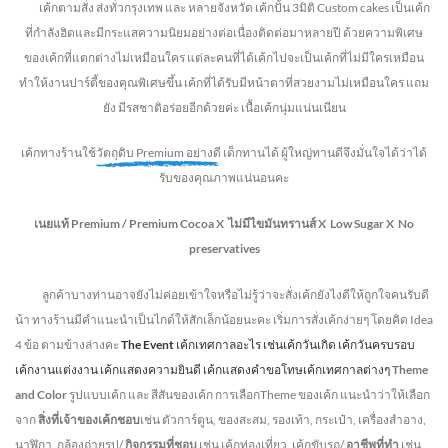
เค้กตามสั่ง ส่งทั่วกรุงเทพ และ หลายจังหวัด
เค้กปั้น 3มิติ Custom cakes เป็นเค้ก
ที่กำลังฮิตและมีกระแสความนิยมอย่างต่อเนื่องติดต่อมาหลายปี ด้วยความพิเศษ
ของเค้กที่แตกต่างไม่
เหมือนใคร แต่ละคนที่ได้เค้กไปจะเป็นเค้กที่ไม่มีใครเหมือน
ทำให้งานปาร์ตี้ของคุณพิเศษขึ้น เค้กที่ได้รับมีหน้าตาที่สวยงามไม่เหมือนใคร แถม
ยัง
มีรสชาติอร่อยอีกด้วยค่ะ เนื้อเค้กนุ่มแน่นเนียน
เค้กทางร้านใช้
วัตถุดิบ Premium อย่างดี
เด็กทานได้ ผู้ใหญ่ทานดี
จึงมั่นใจได้ว่าได้
รับของคุณภาพแน่นอนคะ
เนยแท้ Premium /
Premium Cocoa
X ไม่มีไขมันทรานส์
X Low Sugar
X No
preservatives
ลูกค้าบางท่านอาจยังไม่ค่อยเข้าใจหรือไม่รู้ว่าจะสั่งเค้กยังไงดีให้ถูกใจคนรับดี
น้า ทางร้านมีคำแนะนำเป็นไกด์ให้สักเล็กน้อยนะคะ เริ่มการสั่งเค้กง่ายๆ โดยคิด Idea
4 ข้อ ตามข้างล่างคะ
The Event
เค้กเทศกาลอะไร เช่นเค้กวันเกิด เค้กวันครบรอบ
เค้กงานแต่งงาน เค้กแสดงความยินดี เค้กแสดงคำขอโทษเค้กเทศกาลต่างๆ
Theme
and Color
รูปแบบเค้ก และ สีสันของเค้ก การเลือกTheme ของเค้ก แนะนำว่าให้เลือก
จาก
สิ่งที่เจ้าของเค้กชอบ
เช่น ตัวการ์ตูน, ของสะสม, รองเท้า, กระเป๋า, เครื่องสำอาง,
นาฬิกา, กล้องถ่ายรูป/
กิจกรรมที่ชอบ
เช่น เค้กท่องเที่ยว, เค้กขับรถ/
อาชีพที่ทำ
เช่น