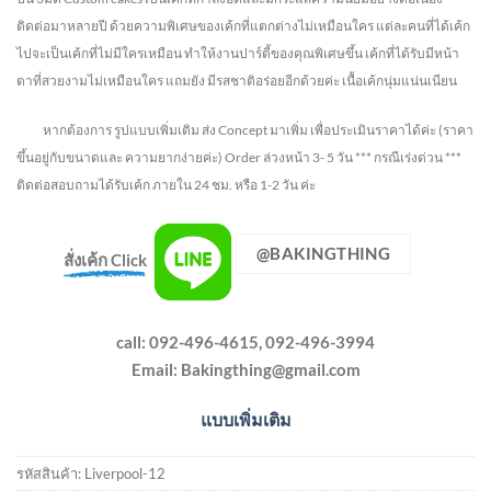
ติดต่อมาหลายปี ด้วยความพิเศษของเค้กที่แตกต่างไม่
เหมือนใคร แต่ละคนที่ได้เค้ก
ไปจะเป็นเค้กที่ไม่มีใครเหมือน ทำให้งานปาร์ตี้ของคุณพิเศษขึ้น เค้กที่ได้รับมีหน้า
ตาที่สวยงามไม่เหมือนใคร แถมยัง
มีรสชาติอร่อยอีกด้วยค่ะ เนื้อเค้กนุ่มแน่นเนียน
หากต้องการ รูปแบบเพิ่มเติม ส่ง Concept มาเพิ่ม เพื่อประเมินราคาได้ค่ะ
(ราคา
ขึ้นอยู่กับขนาดและ ความยากง่ายค่ะ)
Order ล่วงหน้า 3- 5 วัน
*** กรณีเร่งด่วน ***
ติดต่อสอบถามได้รับเค้ก ภายใน 24 ชม. หรือ 1-2 วัน ค่ะ
@BAKINGTHING
สั่งเค้ก Click
call: 092-496-4615, 092-496-3994
Email:
Bakingthing@gmail.com
แบบเพิ่มเติม
รหัสสินค้า:
Liverpool-12