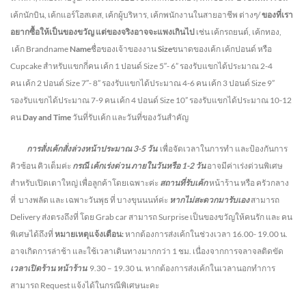
เค้กนักบิน, เค้กแอร์โฮสเตส, เค้กผู้บริหาร, เค้กพนักงานในสายอาชีพ ต่างๆ/
ของที่เรา
อยากซื้อให้เป็นของขวัญ แต่ของจริงอาจจะแพงเกินไป
เช่น เค้กรถยนต์, เค้กทอง,
เค้ก Brandname
Name
ชื่อของเจ้าของงาน
Size
ขนาดของเค้ก เค้กปอนด์ หรือ
Cupcake สำหรับแขกกี่คน
เค้ก 1 ปอนด์ Size 5″- 6” รองรับแขกได้ประมาณ 2-4
คน
เค้ก 2 ปอนด์ Size 7″- 8” รองรับแขกได้ประมาณ 4-6 คน
เค้ก 3 ปอนด์ Size 9”
รองรับแขกได้ประมาณ 7-9 คน เค้ก 4 ปอนด์ Size 10” รองรับแขกได้ประมาณ 10-12
คน
Day and Time
วันที่รับเค้ก และวันที่ของวันสำคัญ
การสั่งเค้กสั่งล่วงหน้าประมาณ
3-5
วัน
เพื่อจัดเวลาในการทำ และป้องกันการ
คิวซ้อน คิวเต็มค่ะ
กรณี เค้กเร่งด่วน
ภายในวันหรือ
1-2
วัน
อาจมีค่าเร่งด่วนพิเศษ
สำหรับเปิดเตาใหญ่ เพื่อลูกค้าโดยเฉพาะค่ะ
สถานที่รับเค้ก
หน้าร้าน หรือ ครัวกลาง
ที่ บางพลัด และ เฉพาะวันพุธ ที่ บางขุนนนท์ค่ะ
หากไม่สะดวกมารับเอง
สามารถ
Delivery ส่งตรงถึงที่ โดย Grab car สามารถ Surprise เป็นของขวัญให้คนรัก และ คน
พิเศษได้ถึงที่
หมายเหตุแจ้งเตือน:
หากต้องการส่งเค้กในช่วงเวลา 16.00- 19.00 น.
อาจเกิดการล่าช้า และใช้เวลาเดินทางมากกว่า 1 ชม. เนื่องจากการจลาจลติดขัด
เวลาเปิดร้าน หน้าร้าน
9.30 – 19.30 น.
หากต้องการส่งเค้กในเวลานอกทำการ
สามารถ Request แจ้งได้ในกรณีพิเศษนะคะ