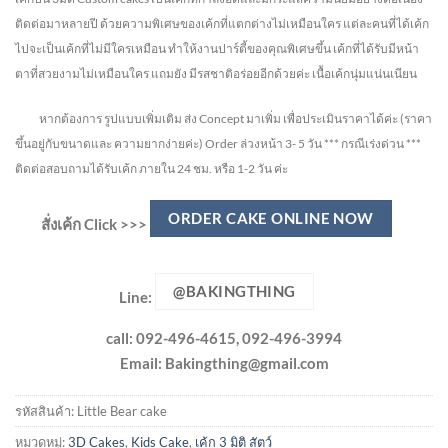
ติดต่อมาหลายปี ด้วยความพิเศษของเค้กที่แตกต่างไม่
เหมือนใคร แต่ละคนที่ได้เค้ก
ไปจะเป็นเค้กที่ไม่มีใครเหมือน ทำให้งานปาร์ตี้ของคุณพิเศษขึ้น เค้กที่ได้รับมีหน้า
ตาที่สวยงามไม่เหมือนใคร แถมยัง
มีรสชาติอร่อยอีกด้วยค่ะ เนื้อเค้กนุ่มแน่นเนียน
หากต้องการ รูปแบบเพิ่มเติม ส่ง Concept มาเพิ่ม เพื่อประเมินราคาได้ค่ะ
(ราคา
ขึ้นอยู่กับขนาดและ ความยากง่ายค่ะ)
Order ล่วงหน้า 3- 5 วัน
*** กรณีเร่งด่วน ***
ติดต่อสอบถามได้รับเค้ก ภายใน 24 ชม. หรือ 1-2 วัน ค่ะ
ORDER CAKE ONLINE NOW
สั่งเค้ก Click >>>
@BAKINGTHING
Line:
call: 092-496-4615, 092-496-3994
Email:
Bakingthing@gmail.com
รหัสสินค้า:
Little Bear cake
หมวดหมู่:
3D Cakes
,
Kids Cake
,
เค้ก 3 มิติ สัตว์