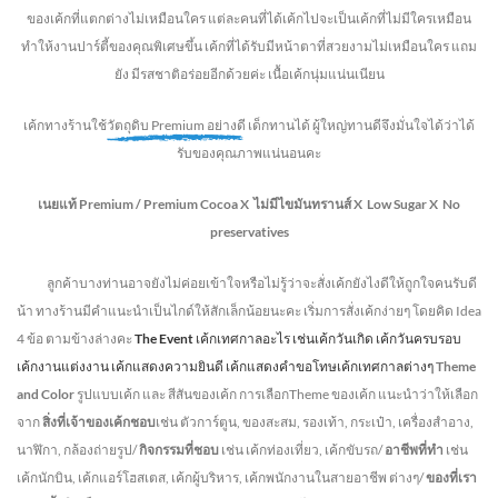
ของเค้กที่แตกต่างไม่
เหมือนใคร แต่ละคนที่ได้เค้กไปจะเป็นเค้กที่ไม่มีใครเหมือน
ทำให้งานปาร์ตี้ของคุณพิเศษขึ้น เค้กที่ได้รับมีหน้าตาที่สวยงามไม่เหมือนใคร แถม
ยัง
มีรสชาติอร่อยอีกด้วยค่ะ เนื้อเค้กนุ่มแน่นเนียน
เค้กทางร้านใช้
วัตถุดิบ Premium อย่างดี
เด็กทานได้ ผู้ใหญ่ทานดี
จึงมั่นใจได้ว่าได้
รับของคุณภาพแน่นอนคะ
เนยแท้ Premium /
Premium Cocoa
X ไม่มีไขมันทรานส์
X Low Sugar
X No
preservatives
ลูกค้าบางท่านอาจยังไม่ค่อยเข้าใจหรือไม่รู้ว่าจะสั่งเค้กยังไงดีให้ถูกใจคนรับดี
น้า ทางร้านมีคำแนะนำเป็นไกด์ให้สักเล็กน้อยนะคะ เริ่มการสั่งเค้กง่ายๆ โดยคิด Idea
4 ข้อ ตามข้างล่างคะ
The Event
เค้กเทศกาลอะไร เช่นเค้กวันเกิด เค้กวันครบรอบ
เค้กงานแต่งงาน เค้กแสดงความยินดี เค้กแสดงคำขอโทษเค้กเทศกาลต่างๆ
Theme
and Color
รูปแบบเค้ก และ สีสันของเค้ก การเลือกTheme ของเค้ก แนะนำว่าให้เลือก
จาก
สิ่งที่เจ้าของเค้กชอบ
เช่น ตัวการ์ตูน, ของสะสม, รองเท้า, กระเป๋า, เครื่องสำอาง,
นาฬิกา, กล้องถ่ายรูป/
กิจกรรมที่ชอบ
เช่น เค้กท่องเที่ยว, เค้กขับรถ/
อาชีพที่ทำ
เช่น
เค้กนักบิน, เค้กแอร์โฮสเตส, เค้กผู้บริหาร, เค้กพนักงานในสายอาชีพ ต่างๆ/
ของที่เรา