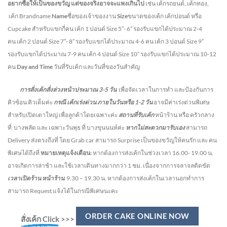
อยากซื้อให้เป็นของขวัญ แต่ของจริงอาจจะแพงเกินไป
เช่น เค้กรถยนต์, เค้กทอง,
เค้ก Brandname
Name
ชื่อของเจ้าของงาน
Size
ขนาดของเค้ก เค้กปอนด์ หรือ
Cupcake สำหรับแขกกี่คน
เค้ก 1 ปอนด์ Size 5″- 6” รองรับแขกได้ประมาณ 2-4
คน
เค้ก 2 ปอนด์ Size 7″- 8” รองรับแขกได้ประมาณ 4-6 คน
เค้ก 3 ปอนด์ Size 9”
รองรับแขกได้ประมาณ 7-9 คน เค้ก 4 ปอนด์ Size 10” รองรับแขกได้ประมาณ 10-12
คน
Day and Time
วันที่รับเค้ก และวันที่ของวันสำคัญ
การสั่งเค้กสั่งล่วงหน้าประมาณ
3-5
วัน
เพื่อจัดเวลาในการทำ และป้องกันการ
คิวซ้อน คิวเต็มค่ะ
กรณี เค้กเร่งด่วน
ภายในวันหรือ
1-2
วัน
อาจมีค่าเร่งด่วนพิเศษ
สำหรับเปิดเตาใหญ่ เพื่อลูกค้าโดยเฉพาะค่ะ
สถานที่รับเค้ก
หน้าร้าน หรือ ครัวกลาง
ที่ บางพลัด และ เฉพาะวันพุธ ที่ บางขุนนนท์ค่ะ
หากไม่สะดวกมารับเอง
สามารถ
Delivery ส่งตรงถึงที่ โดย Grab car สามารถ Surprise เป็นของขวัญให้คนรัก และ คน
พิเศษได้ถึงที่
หมายเหตุแจ้งเตือน:
หากต้องการส่งเค้กในช่วงเวลา 16.00- 19.00 น.
อาจเกิดการล่าช้า และใช้เวลาเดินทางมากกว่า 1 ชม. เนื่องจากการจลาจลติดขัด
เวลาเปิดร้าน หน้าร้าน
9.30 – 19.30 น.
หากต้องการส่งเค้กในเวลานอกทำการ
สามารถ Request แจ้งได้ในกรณีพิเศษนะคะ
ORDER CAKE ONLINE NOW
สั่งเค้ก Click
>>>