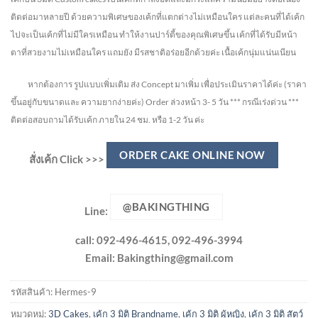
ติดต่อมาหลายปี ด้วยความพิเศษของเค้กที่แตกต่างไม่
เหมือนใคร แต่ละคนที่ได้เค้ก
ไปจะเป็นเค้กที่ไม่มีใครเหมือน ทำให้งานปาร์ตี้ของคุณพิเศษขึ้น เค้กที่ได้รับมีหน้า
ตาที่สวยงามไม่เหมือนใคร แถมยัง
มีรสชาติอร่อยอีกด้วยค่ะ เนื้อเค้กนุ่มแน่นเนียน
หากต้องการ รูปแบบเพิ่มเติม ส่ง Concept มาเพิ่ม เพื่อประเมินราคาได้ค่ะ
(ราคา
ขึ้นอยู่กับขนาดและ ความยากง่ายค่ะ)
Order ล่วงหน้า 3- 5 วัน
*** กรณีเร่งด่วน ***
ติดต่อสอบถามได้รับเค้ก ภายใน 24 ชม. หรือ 1-2 วัน ค่ะ
ORDER CAKE ONLINE NOW
สั่งเค้ก Click >>>
@BAKINGTHING
Line:
call: 092-496-4615, 092-496-3994
Email:
Bakingthing@gmail.com
รหัสสินค้า:
Hermes-9
หมวดหมู่:
3D Cakes
,
เค้ก 3 มิติ Brandname
,
เค้ก 3 มิติ ผู้หญิง
,
เค้ก 3 มิติ สัตว์