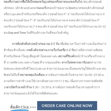
ของที่เราอยากซื้อให้เป็นของขวัญ แต่ของจริงอาจจะแพงเกินไป
เช่น เค้กรถยนต์,
เค้กทอง, เค้ก Brandname
Name
ชื่อของเจ้าของงาน
Size
ขนาดของเค้ก เค้กปอนด์
หรือ Cupcake สำหรับแขกกี่คน
เค้ก 1 ปอนด์ Size 5″- 6” รองรับแขกได้ประมาณ 2-4
คน
เค้ก 2 ปอนด์ Size 7″- 8” รองรับแขกได้ประมาณ 4-6 คน
เค้ก 3 ปอนด์ Size 9”
รองรับแขกได้ประมาณ 7-9 คน เค้ก 4 ปอนด์ Size 10” รองรับแขกได้ประมาณ 10-12
คน
Day and Time
วันที่รับเค้ก และวันที่ของวันสำคัญ
การสั่งเค้กสั่งล่วงหน้าประมาณ
3-5
วัน
เพื่อจัดเวลาในการทำ และป้องกันการ
คิวซ้อน คิวเต็มค่ะ
กรณี เค้กเร่งด่วน
ภายในวันหรือ
1-2
วัน
อาจมีค่าเร่งด่วนพิเศษ
สำหรับเปิดเตาใหญ่ เพื่อลูกค้าโดยเฉพาะค่ะ
สถานที่รับเค้ก
หน้าร้าน หรือ ครัวกลาง
ที่ บางพลัด และ เฉพาะวันพุธ ที่ บางขุนนนท์ค่ะ
หากไม่สะดวกมารับเอง
สามารถ
Delivery ส่งตรงถึงที่ โดย Grab car สามารถ Surprise เป็นของขวัญให้คนรัก และ คน
พิเศษได้ถึงที่
หมายเหตุแจ้งเตือน:
หากต้องการส่งเค้กในช่วงเวลา 16.00- 19.00 น.
อาจเกิดการล่าช้า และใช้เวลาเดินทางมากกว่า 1 ชม. เนื่องจากการจลาจลติดขัด
เวลาเปิดร้าน หน้าร้าน
9.30 – 19.30 น.
หากต้องการส่งเค้กในเวลานอกทำการ
สามารถ Request แจ้งได้ในกรณีพิเศษนะคะ
ORDER CAKE ONLINE NOW
สั่งเค้ก Click
>>>