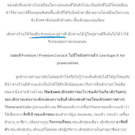
ของเค้กที่แตกต่างไม่
เหมือนใคร แต่ละคนที่ได้เค้กไปจะเป็นเค้กที่ไม่มีใครเหมือน
ทำให้งานปาร์ตี้ของคุณพิเศษขึ้น เค้กที่ได้รับมีหน้าตาที่สวยงามไม่เหมือนใคร แถม
ยัง
มีรสชาติอร่อยอีกด้วยค่ะ เนื้อเค้กนุ่มแน่นเนียน
เค้กทางร้านใช้
วัตถุดิบ Premium อย่างดี
เด็กทานได้ ผู้ใหญ่ทานดี
จึงมั่นใจได้ว่าได้
รับของคุณภาพแน่นอนคะ
เนยแท้ Premium /
Premium Cocoa
X ไม่มีไขมันทรานส์
X Low Sugar
X No
preservatives
ลูกค้าบางท่านอาจยังไม่ค่อยเข้าใจหรือไม่รู้ว่าจะสั่งเค้กยังไงดีให้ถูกใจคนรับ
ดีน้า ทางร้านมีคำแนะนำเป็นไกด์ให้สักเล็กน้อยนะคะ เริ่มการสั่งเค้กง่ายๆ โดยคิด
Idea 4 ข้อ ตามข้างล่างคะ
The Event
เค้กเทศกาลอะไร เช่นเค้กวันเกิด เค้กวันครบ
รอบ เค้กงานแต่งงาน เค้กแสดงความยินดี เค้กแสดงคำขอโทษเค้กเทศกาลต่างๆ
Theme and Color
รูปแบบเค้ก และ สีสันของเค้ก การเลือกTheme ของเค้ก แนะนำว่า
ให้เลือกจาก
สิ่งที่เจ้าของเค้กชอบ
เช่น ตัวการ์ตูน, ของสะสม, รองเท้า, กระเป๋า, เครื่อง
สำอาง, นาฬิกา, กล้องถ่ายรูป/
กิจกรรมที่ชอบ
เช่น เค้กท่องเที่ยว, เค้กขับรถ/
อาชีพที่
ทำ
เช่น เค้กนักบิน, เค้กแอร์โฮสเตส, เค้กผู้บริหาร, เค้กพนักงานในสายอาชีพ ต่างๆ/