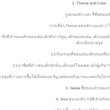
2.
Theme
and Color
รูปแบบเค้ก และ สีสันของเค
การเลือก
Theme
ของเค้ก แนะนำว่า
1
สิ่งที่เจ้าของเค้กชอบ
เช่น เค้กตัวการ์ตูน
,
เค้กของสะสม
, เค้ก
รองเท้
เค้ก
กล้องถ่ายรูป
2.2
กิจกรรมที่ชอบ
เช่น เค้กท่องเที่ย
2.3
อาชีพที่ทำ เช่น เค้กนักบิน
,
เค้กแอร์โฮสเตส
,
เค้กผู้บริหา
4
ของที่เราอยากซื้อให้เป็นของขวัญ แต่ของจริงอาจจะแพงเกินไป เช
3.
Name
ชื่อของเจ้าของง
4.
Size
ขนาด เค้ก 3 มิติ
สำหรับแ