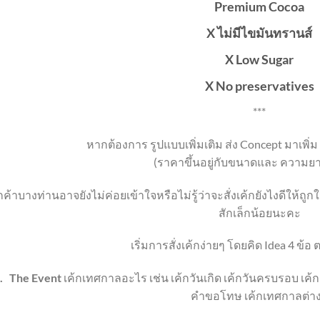
Premium Cocoa
X ไม่มีไขมันทรานส์
X Low Sugar
X No preservatives
***
หากต้องการ รูปแบบเพิ่มเติม ส่ง Concept มาเพิ่ม
(ราคาขึ้นอยู่กับขนาดและ ความยา
กค้าบางท่านอาจยังไม่ค่อยเข้าใจหรือไม่รู้ว่าจะสั่งเค้กยังไงดีให้ถ
สักเล็กน้อยนะคะ
เริ่มการสั่งเค้กง่ายๆ โดยคิด Idea 4 ข้
.
The Event
เค้กเทศกาลอะไร เช่น เค้กวันเกิด เค้กวันครบรอบ เค
คำขอโทษ เค้กเทศกาลต่า