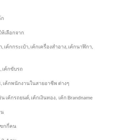
้ก
ให้เลือกจาก
า
, เค้ก
กระเป๋า
, เค้ก
เครื่องสำอาง
,
เค้กนาฬิกา
,
ว
, เค้ก
ขับรถ
ร
, เค้ก
พนักงานในสายอาชีพ ต่างๆ
่น เค้กรถยนต์
, เค้กเงิน
ทอง
,
เค้ก
Brandname
าน
ขกกี่คน