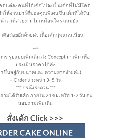
ร แต่ละคนที่ได้เค้กไปจะเป็นเค้กที่ไม่มีใคร
ำให้งานปาร์ตี้ของคุณพิเศษขึ้น เค้กที่ได้รับ
หน้าตาที่สวยงามไม่เหมือนใคร แถมยัง
าติอร่อยอีกด้วยค่ะ เนื้อเค้กนุ่มแน่นเนียน
***
าร รูปแบบเพิ่มเติม ส่ง Concept มาเพิ่ม เพื่อ
ประเมินราคาได้ค่ะ
าขึ้นอยู่กับขนาดและ ความยากง่ายค่ะ)
– Order ล่วงหน้า 3- 5 วัน
*** กรณีเร่งด่วน ***
ถามได้รับเค้ก ภายใน 24 ชม. หรือ 1-2 วัน ค่ะ
สอบถามเพิ่มเติม
สั่งเค้ก Click >>>
RDER CAKE ONLINE