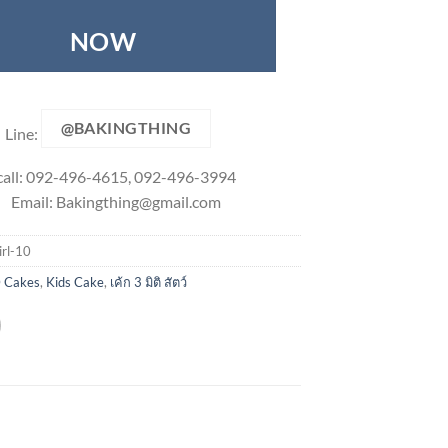
NOW
@BAKINGTHING
Line:
call: 092-496-4615, 092-496-3994
Email:
Bakingthing@gmail.com
irl-10
 Cakes
,
Kids Cake
,
เค้ก 3 มิติ สัตว์