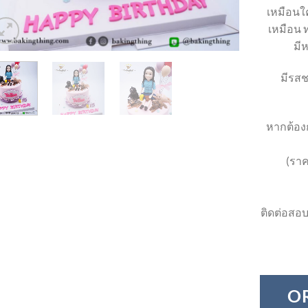
เหมือนใค
เหมือน ท
มี
มีรสช
หากต้องก
(ราค
ติดต่อสอบ
O