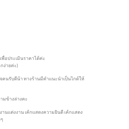
 เพื่อประเมินราคาได้ค่ะ
กง่ายค่ะ)
ูกใจคนรับดีน้า ทางร้านมีคำแนะนำเป็นไกด์ให้
อ ตามข้างล่างคะ
้กงานแต่งงาน เค้กแสดงความยินดี เค้กแสดง
งๆ