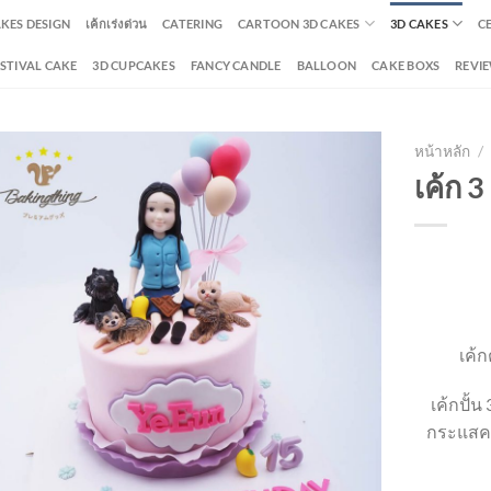
AKES DESIGN
เค้กเร่งด่วน
CATERING
CARTOON 3D CAKES
3D CAKES
C
ESTIVAL CAKE
3D CUPCAKES
FANCY CANDLE
BALLOON
CAKE BOXS
REVI
หน้าหลัก
/
เค้ก 3
เค้ก
เค้กปั้น
กระแสคว