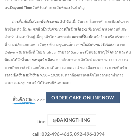
คน
Day and Time
วันที่รับเค้ก และวันที่ของวันสำคัญ
การสั่งเค้กสั่งล่วงหน้าประมาณ
3-5
วัน
เพื่อจัดเวลาในการทำ และป้องกันการ
คิวซ้อน คิวเต็มค่ะ
กรณี เค้กเร่งด่วน
ภายในวันหรือ
1-2
วัน
อาจมีค่าเร่งด่วนพิเศษ
สำหรับเปิดเตาใหญ่ เพื่อลูกค้าโดยเฉพาะค่ะ
สถานที่รับเค้ก
หน้าร้าน หรือ ครัวกลาง
ที่ บางพลัด และ เฉพาะวันพุธ ที่ บางขุนนนท์ค่ะ
หากไม่สะดวกมารับเอง
สามารถ
Delivery ส่งตรงถึงที่ โดย Grab car สามารถ Surprise เป็นของขวัญให้คนรัก และ คน
พิเศษได้ถึงที่
หมายเหตุแจ้งเตือน:
หากต้องการส่งเค้กในช่วงเวลา 16.00- 19.00 น.
อาจเกิดการล่าช้า และใช้เวลาเดินทางมากกว่า 1 ชม. เนื่องจากการจลาจลติดขัด
เวลาเปิดร้าน หน้าร้าน
9.30 – 19.30 น.
หากต้องการส่งเค้กในเวลานอกทำการ
สามารถ Request แจ้งได้ในกรณีพิเศษนะคะ
ORDER CAKE ONLINE NOW
สั่งเค้ก Click
>>>
@BAKINGTHING
Line:
call: 092-496-4615, 092-496-3994