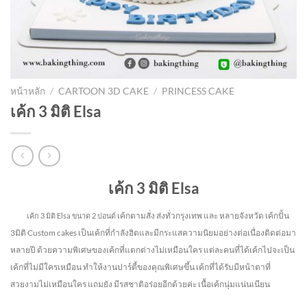
หน้าหลัก
/
CARTOON 3D CAKE
/
PRINCESS CAKE
เค้ก 3 มิติ Elsa
เค้ก 3 มิติ Elsa
เค้กตามสั่ง ส่งทั่วกรุงเทพ และ หลายจังหวัด
เค้กปั้น
เค้ก 3 มิติ Elsa
ขนาด 2 ปอนด์
3มิติ Custom cakes เป็นเค้กที่กำลังฮิตและมีกระแสความนิยมอย่างต่อเนื่องติดต่อมา
หลายปี ด้วยความพิเศษของเค้กที่แตกต่างไม่
เหมือนใคร แต่ละคนที่ได้เค้กไปจะเป็น
เค้กที่ไม่มีใครเหมือน ทำให้งานปาร์ตี้ของคุณพิเศษขึ้น เค้กที่ได้รับมีหน้าตาที่
สวยงามไม่เหมือนใคร แถมยัง
มีรสชาติอร่อยอีกด้วยค่ะ เนื้อเค้กนุ่มแน่นเนียน