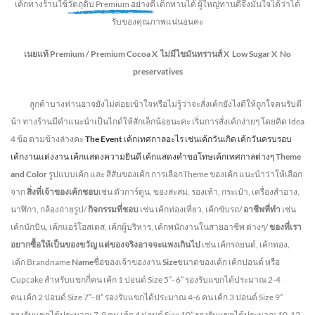
เค้กทางร้านใช้
วัตถุดิบ Premium อย่างดี
เด็กทานได้ ผู้ใหญ่ทานดี
จึงมั่นใจได้ว่าได้
รับของคุณภาพแน่นอนคะ
เนยแท้ Premium /
Premium Cocoa
X ไม่มีไขมันทรานส์
X Low Sugar
X No
preservatives
ลูกค้าบางท่านอาจยังไม่ค่อยเข้าใจหรือไม่รู้ว่าจะสั่งเค้กยังไงดีให้ถูกใจคนรับดี
น้า ทางร้านมีคำแนะนำเป็นไกด์ให้สักเล็กน้อยนะคะ เริ่มการสั่งเค้กง่ายๆ โดยคิด Idea
4 ข้อ ตามข้างล่างคะ
The Event
เค้กเทศกาลอะไร เช่นเค้กวันเกิด เค้กวันครบรอบ
เค้กงานแต่งงาน เค้กแสดงความยินดี เค้กแสดงคำขอโทษเค้กเทศกาลต่างๆ
Theme
and Color
รูปแบบเค้ก และ สีสันของเค้ก การเลือกTheme ของเค้ก แนะนำว่าให้เลือก
จาก
สิ่งที่เจ้าของเค้กชอบ
เช่น ตัวการ์ตูน, ของสะสม, รองเท้า, กระเป๋า, เครื่องสำอาง,
นาฬิกา, กล้องถ่ายรูป/
กิจกรรมที่ชอบ
เช่น เค้กท่องเที่ยว, เค้กขับรถ/
อาชีพที่ทำ
เช่น
เค้กนักบิน, เค้กแอร์โฮสเตส, เค้กผู้บริหาร, เค้กพนักงานในสายอาชีพ ต่างๆ/
ของที่เรา
อยากซื้อให้เป็นของขวัญ แต่ของจริงอาจจะแพงเกินไป
เช่น เค้กรถยนต์, เค้กทอง,
เค้ก Brandname
Name
ชื่อของเจ้าของงาน
Size
ขนาดของเค้ก เค้กปอนด์ หรือ
Cupcake สำหรับแขกกี่คน
เค้ก 1 ปอนด์ Size 5″- 6” รองรับแขกได้ประมาณ 2-4
คน
เค้ก 2 ปอนด์ Size 7″- 8” รองรับแขกได้ประมาณ 4-6 คน
เค้ก 3 ปอนด์ Size 9”
รองรับแขกได้ประมาณ 7-9 คน เค้ก 4 ปอนด์ Size 10” รองรับแขกได้ประมาณ 10-12