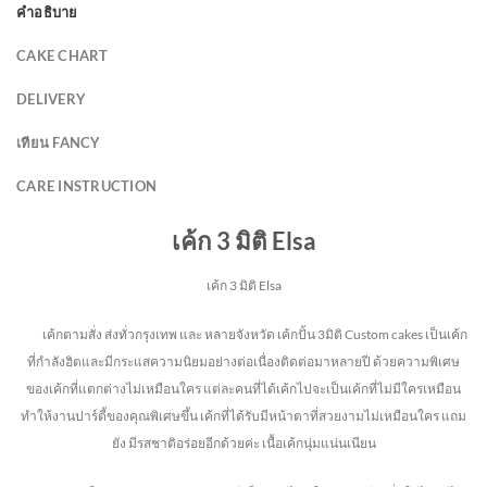
คำอธิบาย
CAKE CHART
DELIVERY
เทียน FANCY
CARE INSTRUCTION
เค้ก 3 มิติ Elsa
เค้ก 3 มิติ Elsa
เค้กตามสั่ง ส่งทั่วกรุงเทพ และ หลายจังหวัด
เค้กปั้น 3มิติ Custom cakes เป็นเค้ก
ที่กำลังฮิตและมีกระแสความนิยมอย่างต่อเนื่องติดต่อมาหลายปี ด้วยความพิเศษ
ของเค้กที่แตกต่างไม่
เหมือนใคร แต่ละคนที่ได้เค้กไปจะเป็นเค้กที่ไม่มีใครเหมือน
ทำให้งานปาร์ตี้ของคุณพิเศษขึ้น เค้กที่ได้รับมีหน้าตาที่สวยงามไม่เหมือนใคร แถม
ยัง
มีรสชาติอร่อยอีกด้วยค่ะ เนื้อเค้กนุ่มแน่นเนียน