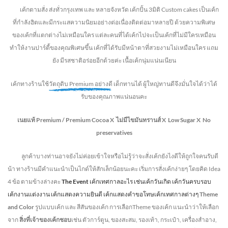
เค้กตามสั่ง ส่งทั่วกรุงเทพ และ หลายจังหวัด
เค้กปั้น 3มิติ Custom cakes เป็นเค้ก
ที่กำลังฮิตและมีกระแสความนิยมอย่างต่อเนื่องติดต่อมาหลายปี ด้วยความพิเศษ
ของเค้กที่แตกต่างไม่
เหมือนใคร แต่ละคนที่ได้เค้กไปจะเป็นเค้กที่ไม่มีใครเหมือน
ทำให้งานปาร์ตี้ของคุณพิเศษขึ้น เค้กที่ได้รับมีหน้าตาที่สวยงามไม่เหมือนใคร แถม
ยัง
มีรสชาติอร่อยอีกด้วยค่ะ เนื้อเค้กนุ่มแน่นเนียน
เค้กทางร้านใช้
วัตถุดิบ Premium อย่างดี
เด็กทานได้ ผู้ใหญ่ทานดี
จึงมั่นใจได้ว่าได้
รับของคุณภาพแน่นอนคะ
เนยแท้ Premium /
Premium Cocoa
X ไม่มีไขมันทรานส์
X Low Sugar
X No
preservatives
ลูกค้าบางท่านอาจยังไม่ค่อยเข้าใจหรือไม่รู้ว่าจะสั่งเค้กยังไงดีให้ถูกใจคนรับดี
น้า ทางร้านมีคำแนะนำเป็นไกด์ให้สักเล็กน้อยนะคะ เริ่มการสั่งเค้กง่ายๆ โดยคิด Idea
4 ข้อ ตามข้างล่างคะ
The Event
เค้กเทศกาลอะไร เช่นเค้กวันเกิด เค้กวันครบรอบ
เค้กงานแต่งงาน เค้กแสดงความยินดี เค้กแสดงคำขอโทษเค้กเทศกาลต่างๆ
Theme
and Color
รูปแบบเค้ก และ สีสันของเค้ก การเลือกTheme ของเค้ก แนะนำว่าให้เลือก
จาก
สิ่งที่เจ้าของเค้กชอบ
เช่น ตัวการ์ตูน, ของสะสม, รองเท้า, กระเป๋า, เครื่องสำอาง,