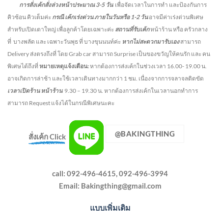
การสั่งเค้กสั่งล่วงหน้าประมาณ
3-5
วัน
เพื่อจัดเวลาในการทำ และป้องกันการ
คิวซ้อน คิวเต็มค่ะ
กรณี เค้กเร่งด่วน
ภายในวันหรือ
1-2
วัน
อาจมีค่าเร่งด่วนพิเศษ
สำหรับเปิดเตาใหญ่ เพื่อลูกค้าโดยเฉพาะค่ะ
สถานที่รับเค้ก
หน้าร้าน หรือ ครัวกลาง
ที่ บางพลัด และ เฉพาะวันพุธ ที่ บางขุนนนท์ค่ะ
หากไม่สะดวกมารับเอง
สามารถ
Delivery ส่งตรงถึงที่ โดย Grab car สามารถ Surprise เป็นของขวัญให้คนรัก และ คน
พิเศษได้ถึงที่
หมายเหตุแจ้งเตือน:
หากต้องการส่งเค้กในช่วงเวลา 16.00- 19.00 น.
อาจเกิดการล่าช้า และใช้เวลาเดินทางมากกว่า 1 ชม. เนื่องจากการจลาจลติดขัด
เวลาเปิดร้าน หน้าร้าน
9.30 – 19.30 น.
หากต้องการส่งเค้กในเวลานอกทำการ
สามารถ Request แจ้งได้ในกรณีพิเศษนะคะ
@BAKINGTHING
สั่งเค้ก Click
call: 092-496-4615, 092-496-3994
Email:
Bakingthing@gmail.com
แบบเพิ่มเติม