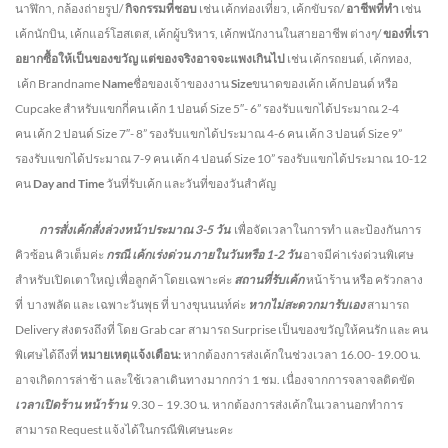
นาฬิกา, กล้องถ่ายรูป/
กิจกรรมที่ชอบ
เช่น เค้กท่องเที่ยว, เค้กขับรถ/
อาชีพที่ทำ
เช่น
เค้กนักบิน, เค้กแอร์โฮสเตส, เค้กผู้บริหาร, เค้กพนักงานในสายอาชีพ ต่างๆ/
ของที่เรา
อยากซื้อให้เป็นของขวัญ แต่ของจริงอาจจะแพงเกินไป
เช่น เค้กรถยนต์, เค้กทอง,
เค้ก Brandname
Name
ชื่อของเจ้าของงาน
Size
ขนาดของเค้ก เค้กปอนด์ หรือ
Cupcake สำหรับแขกกี่คน
เค้ก 1 ปอนด์ Size 5″- 6” รองรับแขกได้ประมาณ 2-4
คน
เค้ก 2 ปอนด์ Size 7″- 8” รองรับแขกได้ประมาณ 4-6 คน
เค้ก 3 ปอนด์ Size 9”
รองรับแขกได้ประมาณ 7-9 คน เค้ก 4 ปอนด์ Size 10” รองรับแขกได้ประมาณ 10-12
คน
Day and Time
วันที่รับเค้ก และวันที่ของวันสำคัญ
การสั่งเค้กสั่งล่วงหน้าประมาณ
3-5
วัน
เพื่อจัดเวลาในการทำ และป้องกันการ
คิวซ้อน คิวเต็มค่ะ
กรณี เค้กเร่งด่วน
ภายในวันหรือ
1-2
วัน
อาจมีค่าเร่งด่วนพิเศษ
สำหรับเปิดเตาใหญ่ เพื่อลูกค้าโดยเฉพาะค่ะ
สถานที่รับเค้ก
หน้าร้าน หรือ ครัวกลาง
ที่ บางพลัด และ เฉพาะวันพุธ ที่ บางขุนนนท์ค่ะ
หากไม่สะดวกมารับเอง
สามารถ
Delivery ส่งตรงถึงที่ โดย Grab car สามารถ Surprise เป็นของขวัญให้คนรัก และ คน
พิเศษได้ถึงที่
หมายเหตุแจ้งเตือน:
หากต้องการส่งเค้กในช่วงเวลา 16.00- 19.00 น.
อาจเกิดการล่าช้า และใช้เวลาเดินทางมากกว่า 1 ชม. เนื่องจากการจลาจลติดขัด
เวลาเปิดร้าน หน้าร้าน
9.30 – 19.30 น.
หากต้องการส่งเค้กในเวลานอกทำการ
สามารถ Request แจ้งได้ในกรณีพิเศษนะคะ