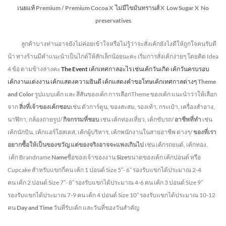
เนยแท้ Premium /
Premium Cocoa
X ไม่มีไขมันทรานส์
X Low Sugar
X No
preservatives
ลูกค้าบางท่านอาจยังไม่ค่อยเข้าใจหรือไม่รู้ว่าจะสั่งเค้กยังไงดีให้ถูกใจคนรับดี
น้า ทางร้านมีคำแนะนำเป็นไกด์ให้สักเล็กน้อยนะคะ เริ่มการสั่งเค้กง่ายๆ โดยคิด Idea
4 ข้อ ตามข้างล่างคะ
The Event
เค้กเทศกาลอะไร เช่นเค้กวันเกิด เค้กวันครบรอบ
เค้กงานแต่งงาน เค้กแสดงความยินดี เค้กแสดงคำขอโทษเค้กเทศกาลต่างๆ
Theme
and Color
รูปแบบเค้ก และ สีสันของเค้ก การเลือกTheme ของเค้ก แนะนำว่าให้เลือก
จาก
สิ่งที่เจ้าของเค้กชอบ
เช่น ตัวการ์ตูน, ของสะสม, รองเท้า, กระเป๋า, เครื่องสำอาง,
นาฬิกา, กล้องถ่ายรูป/
กิจกรรมที่ชอบ
เช่น เค้กท่องเที่ยว, เค้กขับรถ/
อาชีพที่ทำ
เช่น
เค้กนักบิน, เค้กแอร์โฮสเตส, เค้กผู้บริหาร, เค้กพนักงานในสายอาชีพ ต่างๆ/
ของที่เรา
อยากซื้อให้เป็นของขวัญ แต่ของจริงอาจจะแพงเกินไป
เช่น เค้กรถยนต์, เค้กทอง,
เค้ก Brandname
Name
ชื่อของเจ้าของงาน
Size
ขนาดของเค้ก เค้กปอนด์ หรือ
Cupcake สำหรับแขกกี่คน
เค้ก 1 ปอนด์ Size 5″- 6” รองรับแขกได้ประมาณ 2-4
คน
เค้ก 2 ปอนด์ Size 7″- 8” รองรับแขกได้ประมาณ 4-6 คน
เค้ก 3 ปอนด์ Size 9”
รองรับแขกได้ประมาณ 7-9 คน เค้ก 4 ปอนด์ Size 10” รองรับแขกได้ประมาณ 10-12
คน
Day and Time
วันที่รับเค้ก และวันที่ของวันสำคัญ