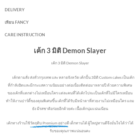
DELIVERY
เทียน FANCY
CARE INSTRUCTION
เค้ก 3 มิติ Demon Slayer
เค้ก 3 มิติ Demon Slayer
เค้กตามสั่ง ส่งทั่วกรุงเทพ และ หลายจังหวัด
เค้กปั้น 3มิติ Custom cakes เป็นเค้ก
ที่กำลังฮิตและมีกระแสความนิยมอย่างต่อเนื่องติดต่อมาหลายปี ด้วยความพิเศษ
ของเค้กที่แตกต่างไม่
เหมือนใคร แต่ละคนที่ได้เค้กไปจะเป็นเค้กที่ไม่มีใครเหมือน
ทำให้งานปาร์ตี้ของคุณพิเศษขึ้น เค้กที่ได้รับมีหน้าตาที่สวยงามไม่เหมือนใคร แถม
ยัง
มีรสชาติอร่อยอีกด้วยค่ะ เนื้อเค้กนุ่มแน่นเนียน
เค้กทางร้านใช้
วัตถุดิบ Premium อย่างดี
เด็กทานได้ ผู้ใหญ่ทานดี
จึงมั่นใจได้ว่าได้
รับของคุณภาพแน่นอนคะ