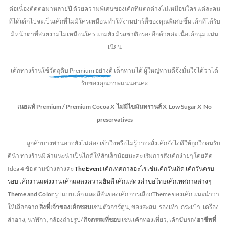
ต่อเนื่องติดต่อมาหลายปี ด้วยความพิเศษของเค้กที่แตกต่างไม่
เหมือนใคร แต่ละคน
ที่ได้เค้กไปจะเป็นเค้กที่ไม่มีใครเหมือน ทำให้งานปาร์ตี้ของคุณพิเศษขึ้น เค้กที่ได้รับ
มีหน้าตาที่สวยงามไม่เหมือนใคร แถมยัง
มีรสชาติอร่อยอีกด้วยค่ะ เนื้อเค้กนุ่มแน่น
เนียน
เค้กทางร้านใช้
วัตถุดิบ Premium อย่างดี
เด็กทานได้ ผู้ใหญ่ทานดี
จึงมั่นใจได้ว่าได้
รับของคุณภาพแน่นอนคะ
เนยแท้ Premium /
Premium Cocoa
X ไม่มีไขมันทรานส์
X Low Sugar
X No
preservatives
ลูกค้าบางท่านอาจยังไม่ค่อยเข้าใจหรือไม่รู้ว่าจะสั่งเค้กยังไงดีให้ถูกใจคนรับ
ดีน้า ทางร้านมีคำแนะนำเป็นไกด์ให้สักเล็กน้อยนะคะ เริ่มการสั่งเค้กง่ายๆ โดยคิด
Idea 4 ข้อ ตามข้างล่างคะ
The Event
เค้กเทศกาลอะไร เช่นเค้กวันเกิด เค้กวันครบ
รอบ เค้กงานแต่งงาน เค้กแสดงความยินดี เค้กแสดงคำขอโทษเค้กเทศกาลต่างๆ
Theme and Color
รูปแบบเค้ก และ สีสันของเค้ก การเลือกTheme ของเค้ก แนะนำว่า
ให้เลือกจาก
สิ่งที่เจ้าของเค้กชอบ
เช่น ตัวการ์ตูน, ของสะสม, รองเท้า, กระเป๋า, เครื่อง
สำอาง, นาฬิกา, กล้องถ่ายรูป/
กิจกรรมที่ชอบ
เช่น เค้กท่องเที่ยว, เค้กขับรถ/
อาชีพที่