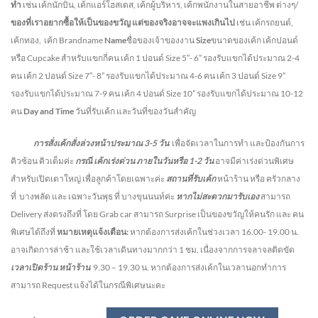
ทำ
เช่น เค้กนักบิน, เค้กแอร์โฮสเตส, เค้กผู้บริหาร, เค้กพนักงานในสายอาชีพ ต่างๆ/
ของที่เราอยากซื้อให้เป็นของขวัญ แต่ของจริงอาจจะแพงเกินไป
เช่น เค้กรถยนต์,
เค้กทอง, เค้ก Brandname
Name
ชื่อของเจ้าของงาน
Size
ขนาดของเค้ก เค้กปอนด์
หรือ Cupcake สำหรับแขกกี่คน
เค้ก 1 ปอนด์ Size 5″- 6” รองรับแขกได้ประมาณ 2-4
คน
เค้ก 2 ปอนด์ Size 7″- 8” รองรับแขกได้ประมาณ 4-6 คน
เค้ก 3 ปอนด์ Size 9”
รองรับแขกได้ประมาณ 7-9 คน เค้ก 4 ปอนด์ Size 10” รองรับแขกได้ประมาณ 10-12
คน
Day and Time
วันที่รับเค้ก และวันที่ของวันสำคัญ
การสั่งเค้กสั่งล่วงหน้าประมาณ
3-5
วัน
เพื่อจัดเวลาในการทำ และป้องกันการ
คิวซ้อน คิวเต็มค่ะ
กรณี เค้กเร่งด่วน
ภายในวันหรือ
1-2
วัน
อาจมีค่าเร่งด่วนพิเศษ
สำหรับเปิดเตาใหญ่ เพื่อลูกค้าโดยเฉพาะค่ะ
สถานที่รับเค้ก
หน้าร้าน หรือ ครัวกลาง
ที่ บางพลัด และ เฉพาะวันพุธ ที่ บางขุนนนท์ค่ะ
หากไม่สะดวกมารับเอง
สามารถ
Delivery ส่งตรงถึงที่ โดย Grab car สามารถ Surprise เป็นของขวัญให้คนรัก และ คน
พิเศษได้ถึงที่
หมายเหตุแจ้งเตือน:
หากต้องการส่งเค้กในช่วงเวลา 16.00- 19.00 น.
อาจเกิดการล่าช้า และใช้เวลาเดินทางมากกว่า 1 ชม. เนื่องจากการจลาจลติดขัด
เวลาเปิดร้าน หน้าร้าน
9.30 – 19.30 น.
หากต้องการส่งเค้กในเวลานอกทำการ
สามารถ Request แจ้งได้ในกรณีพิเศษนะคะ