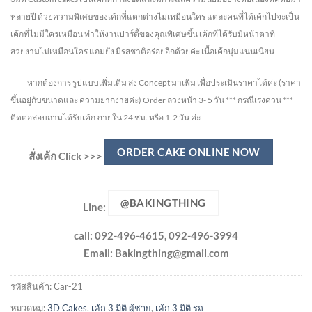
หลายปี ด้วยความพิเศษของเค้กที่แตกต่างไม่
เหมือนใคร แต่ละคนที่ได้เค้กไปจะเป็น
เค้กที่ไม่มีใครเหมือน ทำให้งานปาร์ตี้ของคุณพิเศษขึ้น เค้กที่ได้รับมีหน้าตาที่
สวยงามไม่เหมือนใคร แถมยัง
มีรสชาติอร่อยอีกด้วยค่ะ เนื้อเค้กนุ่มแน่นเนียน
หากต้องการ รูปแบบเพิ่มเติม ส่ง Concept มาเพิ่ม เพื่อประเมินราคาได้ค่ะ
(ราคา
ขึ้นอยู่กับขนาดและ ความยากง่ายค่ะ)
Order ล่วงหน้า 3- 5 วัน
*** กรณีเร่งด่วน ***
ติดต่อสอบถามได้รับเค้ก ภายใน 24 ชม. หรือ 1-2 วัน ค่ะ
ORDER CAKE ONLINE NOW
สั่งเค้ก Click >>>
@BAKINGTHING
Line:
call: 092-496-4615, 092-496-3994
Email:
Bakingthing@gmail.com
รหัสสินค้า:
Car-21
หมวดหมู่:
3D Cakes
,
เค้ก 3 มิติ ผู้ชาย
,
เค้ก 3 มิติ รถ