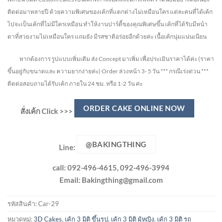
ติดต่อมาหลายปี ด้วยความพิเศษของเค้กที่แตกต่างไม่
เหมือนใคร แต่ละคนที่ได้เค้ก
ไปจะเป็นเค้กที่ไม่มีใครเหมือน ทำให้งานปาร์ตี้ของคุณพิเศษขึ้น เค้กที่ได้รับมีหน้า
ตาที่สวยงามไม่เหมือนใคร แถมยัง
มีรสชาติอร่อยอีกด้วยค่ะ เนื้อเค้กนุ่มแน่นเนียน
หากต้องการ รูปแบบเพิ่มเติม ส่ง Concept มาเพิ่ม เพื่อประเมินราคาได้ค่ะ
(ราคา
ขึ้นอยู่กับขนาดและ ความยากง่ายค่ะ)
Order ล่วงหน้า 3- 5 วัน
*** กรณีเร่งด่วน ***
ติดต่อสอบถามได้รับเค้ก ภายใน 24 ชม. หรือ 1-2 วัน ค่ะ
ORDER CAKE ONLINE NOW
สั่งเค้ก Click >>>
@BAKINGTHING
Line:
call: 092-496-4615, 092-496-3994
Email:
Bakingthing@gmail.com
รหัสสินค้า:
Car-29
หมวดหมู่:
3D Cakes
,
เค้ก 3 มิติ ขึ้นรูป
,
เค้ก 3 มิติ ผู้หญิง
,
เค้ก 3 มิติ รถ