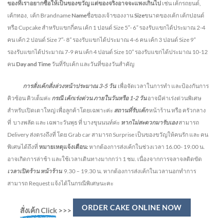
ของที่เราอยากซื้อให้เป็นของขวัญ แต่ของจริงอาจจะแพงเกินไป
เช่น เค้กรถยนต์,
เค้กทอง, เค้ก Brandname
Name
ชื่อของเจ้าของงาน
Size
ขนาดของเค้ก เค้กปอนด์
หรือ Cupcake สำหรับแขกกี่คน
เค้ก 1 ปอนด์ Size 5″- 6” รองรับแขกได้ประมาณ 2-4
คน
เค้ก 2 ปอนด์ Size 7″- 8” รองรับแขกได้ประมาณ 4-6 คน
เค้ก 3 ปอนด์ Size 9”
รองรับแขกได้ประมาณ 7-9 คน เค้ก 4 ปอนด์ Size 10” รองรับแขกได้ประมาณ 10-12
คน
Day and Time
วันที่รับเค้ก และวันที่ของวันสำคัญ
การสั่งเค้กสั่งล่วงหน้าประมาณ
3-5
วัน
เพื่อจัดเวลาในการทำ และป้องกันการ
คิวซ้อน คิวเต็มค่ะ
กรณี เค้กเร่งด่วน
ภายในวันหรือ
1-2
วัน
อาจมีค่าเร่งด่วนพิเศษ
สำหรับเปิดเตาใหญ่ เพื่อลูกค้าโดยเฉพาะค่ะ
สถานที่รับเค้ก
หน้าร้าน หรือ ครัวกลาง
ที่ บางพลัด และ เฉพาะวันพุธ ที่ บางขุนนนท์ค่ะ
หากไม่สะดวกมารับเอง
สามารถ
Delivery ส่งตรงถึงที่ โดย Grab car สามารถ Surprise เป็นของขวัญให้คนรัก และ คน
พิเศษได้ถึงที่
หมายเหตุแจ้งเตือน:
หากต้องการส่งเค้กในช่วงเวลา 16.00- 19.00 น.
อาจเกิดการล่าช้า และใช้เวลาเดินทางมากกว่า 1 ชม. เนื่องจากการจลาจลติดขัด
เวลาเปิดร้าน หน้าร้าน
9.30 – 19.30 น.
หากต้องการส่งเค้กในเวลานอกทำการ
สามารถ Request แจ้งได้ในกรณีพิเศษนะคะ
ORDER CAKE ONLINE NOW
สั่งเค้ก Click
>>>