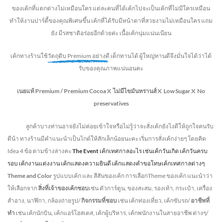
ของเค้กที่แตกต่างไม่
เหมือนใคร แต่ละคนที่ได้เค้กไปจะเป็นเค้กที่ไม่มีใครเหมือน
ทำให้งานปาร์ตี้ของคุณพิเศษขึ้น เค้กที่ได้รับมีหน้าตาที่สวยงามไม่เหมือนใคร แถม
ยัง
มีรสชาติอร่อยอีกด้วยค่ะ เนื้อเค้กนุ่มแน่นเนียน
เค้กทางร้านใช้
วัตถุดิบ Premium อย่างดี
เด็กทานได้ ผู้ใหญ่ทานดี
จึงมั่นใจได้ว่าได้
รับของคุณภาพแน่นอนคะ
เนยแท้ Premium /
Premium Cocoa
X ไม่มีไขมันทรานส์
X Low Sugar
X No
preservatives
ลูกค้าบางท่านอาจยังไม่ค่อยเข้าใจหรือไม่รู้ว่าจะสั่งเค้กยังไงดีให้ถูกใจคนรับ
ดีน้า ทางร้านมีคำแนะนำเป็นไกด์ให้สักเล็กน้อยนะคะ เริ่มการสั่งเค้กง่ายๆ โดยคิด
Idea 4 ข้อ ตามข้างล่างคะ
The Event
เค้กเทศกาลอะไร เช่นเค้กวันเกิด เค้กวันครบ
รอบ เค้กงานแต่งงาน เค้กแสดงความยินดี เค้กแสดงคำขอโทษเค้กเทศกาลต่างๆ
Theme and Color
รูปแบบเค้ก และ สีสันของเค้ก การเลือกTheme ของเค้ก แนะนำว่า
ให้เลือกจาก
สิ่งที่เจ้าของเค้กชอบ
เช่น ตัวการ์ตูน, ของสะสม, รองเท้า, กระเป๋า, เครื่อง
สำอาง, นาฬิกา, กล้องถ่ายรูป/
กิจกรรมที่ชอบ
เช่น เค้กท่องเที่ยว, เค้กขับรถ/
อาชีพที่
ทำ
เช่น เค้กนักบิน, เค้กแอร์โฮสเตส, เค้กผู้บริหาร, เค้กพนักงานในสายอาชีพ ต่างๆ/