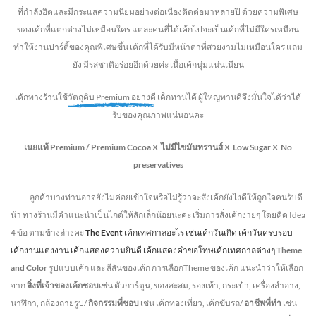
ที่กำลังฮิตและมีกระแสความนิยมอย่างต่อเนื่องติดต่อมาหลายปี ด้วยความพิเศษ
ของเค้กที่แตกต่างไม่
เหมือนใคร แต่ละคนที่ได้เค้กไปจะเป็นเค้กที่ไม่มีใครเหมือน
ทำให้งานปาร์ตี้ของคุณพิเศษขึ้น เค้กที่ได้รับมีหน้าตาที่สวยงามไม่เหมือนใคร แถม
ยัง
มีรสชาติอร่อยอีกด้วยค่ะ เนื้อเค้กนุ่มแน่นเนียน
เค้กทางร้านใช้
วัตถุดิบ Premium อย่างดี
เด็กทานได้ ผู้ใหญ่ทานดี
จึงมั่นใจได้ว่าได้
รับของคุณภาพแน่นอนคะ
เนยแท้ Premium /
Premium Cocoa
X ไม่มีไขมันทรานส์
X Low Sugar
X No
preservatives
ลูกค้าบางท่านอาจยังไม่ค่อยเข้าใจหรือไม่รู้ว่าจะสั่งเค้กยังไงดีให้ถูกใจคนรับดี
น้า ทางร้านมีคำแนะนำเป็นไกด์ให้สักเล็กน้อยนะคะ เริ่มการสั่งเค้กง่ายๆ โดยคิด Idea
4 ข้อ ตามข้างล่างคะ
The Event
เค้กเทศกาลอะไร เช่นเค้กวันเกิด เค้กวันครบรอบ
เค้กงานแต่งงาน เค้กแสดงความยินดี เค้กแสดงคำขอโทษเค้กเทศกาลต่างๆ
Theme
and Color
รูปแบบเค้ก และ สีสันของเค้ก การเลือกTheme ของเค้ก แนะนำว่าให้เลือก
จาก
สิ่งที่เจ้าของเค้กชอบ
เช่น ตัวการ์ตูน, ของสะสม, รองเท้า, กระเป๋า, เครื่องสำอาง,
นาฬิกา, กล้องถ่ายรูป/
กิจกรรมที่ชอบ
เช่น เค้กท่องเที่ยว, เค้กขับรถ/
อาชีพที่ทำ
เช่น