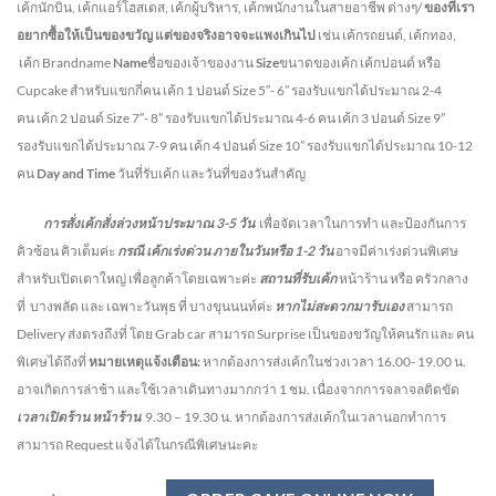
เค้กนักบิน, เค้กแอร์โฮสเตส, เค้กผู้บริหาร, เค้กพนักงานในสายอาชีพ ต่างๆ/
ของที่เรา
อยากซื้อให้เป็นของขวัญ แต่ของจริงอาจจะแพงเกินไป
เช่น เค้กรถยนต์, เค้กทอง,
เค้ก Brandname
Name
ชื่อของเจ้าของงาน
Size
ขนาดของเค้ก เค้กปอนด์ หรือ
Cupcake สำหรับแขกกี่คน
เค้ก 1 ปอนด์ Size 5″- 6” รองรับแขกได้ประมาณ 2-4
คน
เค้ก 2 ปอนด์ Size 7″- 8” รองรับแขกได้ประมาณ 4-6 คน
เค้ก 3 ปอนด์ Size 9”
รองรับแขกได้ประมาณ 7-9 คน เค้ก 4 ปอนด์ Size 10” รองรับแขกได้ประมาณ 10-12
คน
Day and Time
วันที่รับเค้ก และวันที่ของวันสำคัญ
การสั่งเค้กสั่งล่วงหน้าประมาณ
3-5
วัน
เพื่อจัดเวลาในการทำ และป้องกันการ
คิวซ้อน คิวเต็มค่ะ
กรณี เค้กเร่งด่วน
ภายในวันหรือ
1-2
วัน
อาจมีค่าเร่งด่วนพิเศษ
สำหรับเปิดเตาใหญ่ เพื่อลูกค้าโดยเฉพาะค่ะ
สถานที่รับเค้ก
หน้าร้าน หรือ ครัวกลาง
ที่ บางพลัด และ เฉพาะวันพุธ ที่ บางขุนนนท์ค่ะ
หากไม่สะดวกมารับเอง
สามารถ
Delivery ส่งตรงถึงที่ โดย Grab car สามารถ Surprise เป็นของขวัญให้คนรัก และ คน
พิเศษได้ถึงที่
หมายเหตุแจ้งเตือน:
หากต้องการส่งเค้กในช่วงเวลา 16.00- 19.00 น.
อาจเกิดการล่าช้า และใช้เวลาเดินทางมากกว่า 1 ชม. เนื่องจากการจลาจลติดขัด
เวลาเปิดร้าน หน้าร้าน
9.30 – 19.30 น.
หากต้องการส่งเค้กในเวลานอกทำการ
สามารถ Request แจ้งได้ในกรณีพิเศษนะคะ