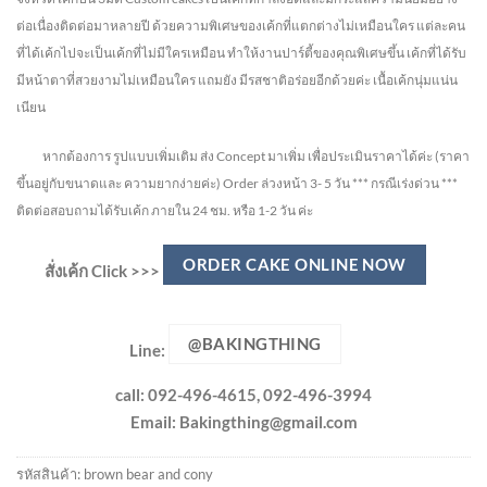
ต่อเนื่องติดต่อมาหลายปี ด้วยความพิเศษของเค้กที่แตกต่างไม่
เหมือนใคร แต่ละคน
ที่ได้เค้กไปจะเป็นเค้กที่ไม่มีใครเหมือน ทำให้งานปาร์ตี้ของคุณพิเศษขึ้น เค้กที่ได้รับ
มีหน้าตาที่สวยงามไม่เหมือนใคร แถมยัง
มีรสชาติอร่อยอีกด้วยค่ะ เนื้อเค้กนุ่มแน่น
เนียน
หากต้องการ รูปแบบเพิ่มเติม ส่ง Concept มาเพิ่ม เพื่อประเมินราคาได้ค่ะ
(ราคา
ขึ้นอยู่กับขนาดและ ความยากง่ายค่ะ)
Order ล่วงหน้า 3- 5 วัน
*** กรณีเร่งด่วน ***
ติดต่อสอบถามได้รับเค้ก ภายใน 24 ชม. หรือ 1-2 วัน ค่ะ
ORDER CAKE ONLINE NOW
สั่งเค้ก Click >>>
@BAKINGTHING
Line:
call: 092-496-4615, 092-496-3994
Email:
Bakingthing@gmail.com
รหัสสินค้า:
brown bear and cony