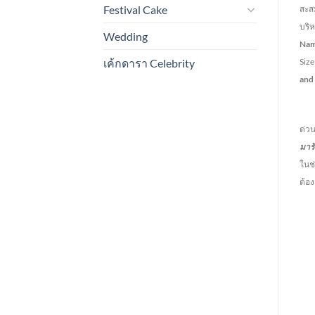
Festival Cake
สะสม
บริ
Wedding
Na
เค้กดารา Celebrity
Siz
and
การ
ด่วน
มาร
ในช่
ต้อ