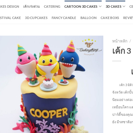
AKES DESIGN
เค้กเร่งด่วน
CATERING
CARTOON 3D CAKES
3D CAKES
C
ESTIVAL CAKE
3D CUPCAKES
FANCY CANDLE
BALLOON
CAKE BOXS
REVI
หน้าหลัก
/
เค้ก 3
เค้ก 3 มิติ 
จังหวัด
เค้กปั
นิยมอย่างต่อ
เหมือนใคร แต่
ปาร์ตี้ของคุณ
ยัง
มีรสชาติอร่