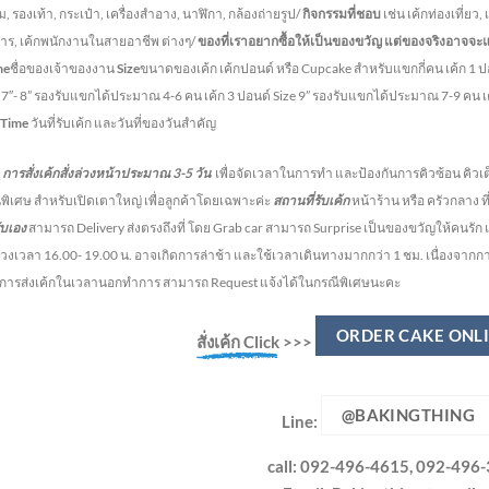
, รองเท้า, กระเป๋า, เครื่องสำอาง, นาฬิกา, กล้องถ่ายรูป/
กิจกรรมที่ชอบ
เช่น เค้กท่องเที่ยว,
หาร, เค้กพนักงานในสายอาชีพ ต่างๆ/
ของที่เราอยากซื้อให้เป็นของขวัญ แต่ของจริงอาจจะ
me
ชื่อของเจ้าของงาน
Size
ขนาดของเค้ก เค้กปอนด์ หรือ Cupcake สำหรับแขกกี่คน
เค้ก 1 
e 7″- 8” รองรับแขกได้ประมาณ 4-6 คน
เค้ก 3 ปอนด์ Size 9” รองรับแขกได้ประมาณ 7-9 คน 
 Time
วันที่รับเค้ก และวันที่ของวันสำคัญ
สั่งเค้กสั่งล่วงหน้าประมาณ
3-5
วัน
เพื่อจัดเวลาในการทำ และป้องกันการคิวซ้อน คิวเต
พิเศษ สำหรับเปิดเตาใหญ่ เพื่อลูกค้าโดยเฉพาะค่ะ
สถานที่รับเค้ก
หน้าร้าน หรือ ครัวกลาง ท
ับเอง
สามารถ Delivery ส่งตรงถึงที่ โดย Grab car สามารถ Surprise เป็นของขวัญให้คนรัก แ
วงเวลา 16.00- 19.00 น.
อาจเกิดการล่าช้า และใช้เวลาเดินทางมากกว่า 1 ชม. เนื่องจาก
งการส่งเค้กในเวลานอกทำการ สามารถ Request แจ้งได้ในกรณีพิเศษนะคะ
ORDER CAKE ONL
สั่งเค้ก Click
>>>
@BAKINGTHING
Line:
call: 092-496-4615, 092-496