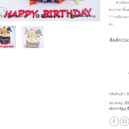
หากต้องการ ร
ค่ะ
(ราคาขึ้น
*** กรณีเร่งด่
ค่ะ
สั่งเค้ก Cl
รหัสสินค้า:
B
หมวดหมู่:
3D
เค้กการ์ตูน อ