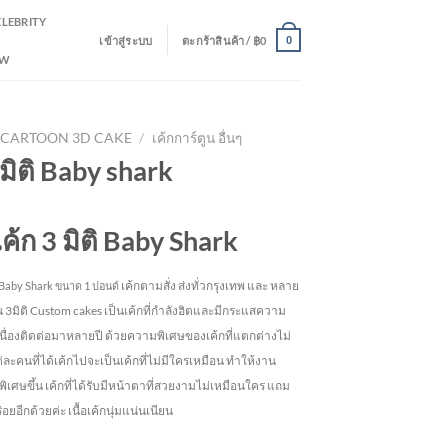
ELEBRITY
เข้าสู่ระบบ
ตะกร้าสินค้า /
฿
0
0
EW
CARTOON 3D CAKE
/
เค้กการ์ตูน อื่นๆ
 มิติ Baby shark
เค้ก 3 มิติ Baby Shark
เค้กตามสั่ง ส่งทั่วกรุงเทพ และ หลาย
Baby Shark
ขนาด 1 ปอนด์
้น 3มิติ Custom cakes เป็นเค้กที่กำลังฮิตและมีกระแสความ
เนื่องติดต่อมาหลายปี ด้วยความพิเศษของเค้กที่แตกต่างไม่
ละคนที่ได้เค้กไปจะเป็นเค้กที่ไม่มีใครเหมือน ทำให้งาน
พิเศษขึ้น เค้กที่ได้รับมีหน้าตาที่สวยงามไม่เหมือนใคร แถม
อยอีกด้วยค่ะ เนื้อเค้กนุ่มแน่นเนียน