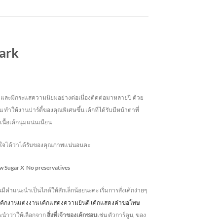
hark
ังฮิตและมีกระแสความนิยมอย่างต่อเนื่องติดต่อมาหลายปี ด้วย
 ทำให้งานปาร์ตี้ของคุณพิเศษขึ้น เค้กที่ได้รับมีหน้าตาที่
เนื้อเค้กนุ่มแน่นเนียน
่นใจได้ว่าได้รับของคุณภาพแน่นอนคะ
w Sugar
X No preservatives
านมีคำแนะนำเป็นไกด์ให้สักเล็กน้อยนะคะ เริ่มการสั่งเค้กง่ายๆ
บ เค้กงานแต่งงาน เค้กแสดงความยินดี เค้กแสดงคำขอโทษ
ะนำว่าให้เลือกจาก
สิ่งที่เจ้าของเค้กชอบ
เช่น ตัวการ์ตูน, ของ