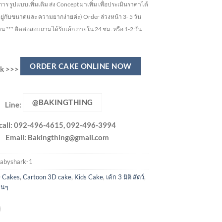
ูปแบบเพิ่มเติม ส่ง Concept มาเพิ่ม เพื่อประเมินราคาได้
อยู่กับขนาดและ ความยากง่ายค่ะ)
Order ล่วงหน้า 3- 5 วัน
วน ***
ติดต่อสอบถามได้รับเค้ก ภายใน 24 ชม. หรือ 1-2 วัน
ORDER CAKE ONLINE NOW
ick >>>
@BAKINGTHING
Line:
call: 092-496-4615, 092-496-3994
Email:
Bakingthing@gmail.com
abyshark-1
 Cakes
,
Cartoon 3D cake
,
Kids Cake
,
เค้ก 3 มิติ สัตว์
,
ื่นๆ