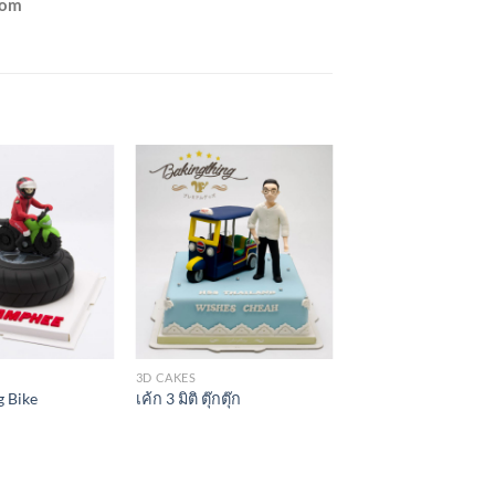
com
3D CAKES
ig Bike
เค้ก 3 มิติ ตุ๊กตุ๊ก