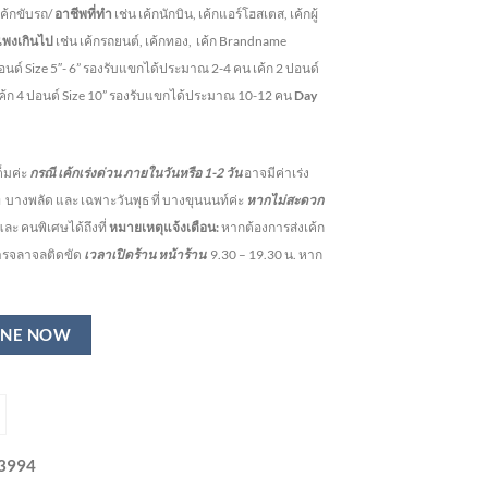
 เค้กขับรถ/
อาชีพที่ทำ
เช่น เค้กนักบิน, เค้กแอร์โฮสเตส, เค้กผู้
แพงเกินไป
เช่น เค้กรถยนต์, เค้กทอง, เค้ก Brandname
ปอนด์ Size 5″- 6” รองรับแขกได้ประมาณ 2-4 คน
เค้ก 2 ปอนด์
เค้ก 4 ปอนด์ Size 10” รองรับแขกได้ประมาณ 10-12 คน
Day
็มค่ะ
กรณี เค้กเร่งด่วน
ภายในวันหรือ
1-2
วัน
อาจมีค่าเร่ง
ี่ บางพลัด และ เฉพาะวันพุธ ที่ บางขุนนนท์ค่ะ
หากไม่สะดวก
ละ คนพิเศษได้ถึงที่
หมายเหตุแจ้งเตือน:
หากต้องการส่งเค้ก
การจลาจลติดขัด
เวลาเปิดร้าน หน้าร้าน
9.30 – 19.30 น.
หาก
INE NOW
-3994