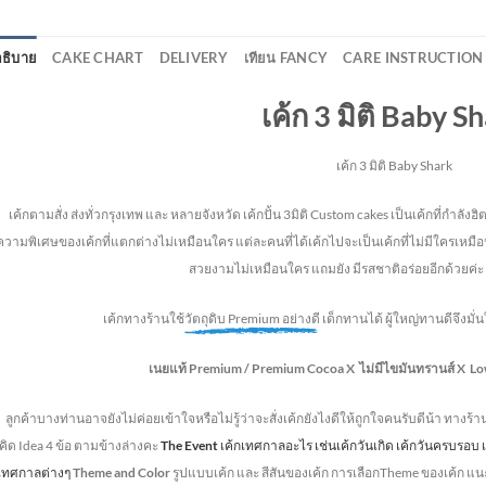
ธิบาย
CAKE CHART
DELIVERY
เทียน FANCY
CARE INSTRUCTION
เค้ก 3 มิติ Baby S
เค้ก 3 มิติ Baby Shark
้กตามสั่ง ส่งทั่วกรุงเทพ และ หลายจังหวัด
เค้กปั้น 3มิติ Custom cakes เป็นเค้กที่กำล
ความพิเศษของเค้กที่แตกต่างไม่
เหมือนใคร แต่ละคนที่ได้เค้กไปจะเป็นเค้กที่ไม่มีใครเหมือน
สวยงามไม่เหมือนใคร แถมยัง
มีรสชาติอร่อยอีกด้วยค่ะ 
เค้กทางร้านใช้
วัตถุดิบ Premium อย่างดี
เด็กทานได้ ผู้ใหญ่ทานดี
จึงมั
เนยแท้ Premium /
Premium Cocoa
X ไม่มีไขมันทรานส์
X Lo
ลูกค้าบางท่านอาจยังไม่ค่อยเข้าใจหรือไม่รู้ว่าจะสั่งเค้กยังไงดีให้ถูกใจคนรับดีน้า ทางร้
ิด Idea 4 ข้อ ตามข้างล่างคะ
The Event
เค้กเทศกาลอะไร เช่นเค้กวันเกิด เค้กวันครบรอ
กเทศกาลต่างๆ
Theme and Color
รูปแบบเค้ก และ สีสันของเค้ก การเลือกTheme ของเค้ก แน