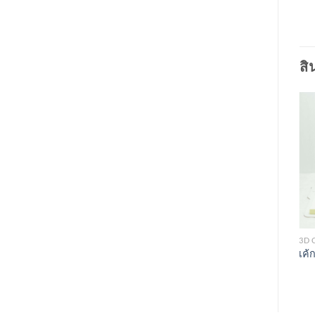
สิ
3D CAKES
3D 
3D CAKES
เค้ก 3 มิติ Adidas
เค้
เค้กวันเกิดคุณแจ้ ดนุพล